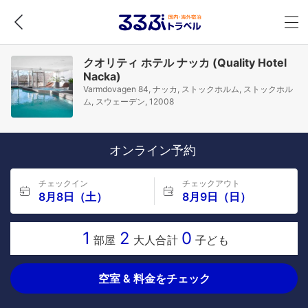
クオリティ ホテル ナッカ (Quality Hotel
Nacka)
Varmdovagen 84, ナッカ, ストックホルム, ストックホル
ム, スウェーデン, 12008
オンライン予約
チェックイン
チェックアウト
8月8日（土）
8月9日（日）
1
2
0
部屋
大人合計
子ども
空室 & 料金をチェック