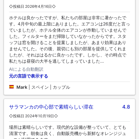
ださい。当宿泊施設のプールで水に浸かり、水浴びをした
◇投稿日 2026年4月16日◇
り、何往復も泳いだりすることで、日々の活力を取り戻すの
に最適です。当宿泊施設に立ち寄り、設備の整ったエクササ
ホテルは良かったですが、私たちの部屋は非常に暑かったで
イズ設備を利用して、休日のカロリーを消費しましょう。
す。4月中旬の最上階にありました。エアコンは26度だと言っ
ていましたが、ホテル全体のエアコンが作動していませんで
した。フィルターをまだ掃除していなかったからです。スタ
ッフは窓を開けることを提案しましたが、あまり効果はあり
ませんでした。その後、親切にも別の部屋を提供してくれま
したが、それははるかに良かったです。しかし、その時点で
私たちは昼寝の大半を逃してしまっていました...
AIによる自動翻訳
元の言語で表示する
Mark
|
スペイン | カップル
サラマンカの中心部で素晴らしい滞在
4.8
◇投稿日 2024年10月19日◇
場所は素晴らしいです。現代的な設備が整っていて、とても
清潔です。朝食は良く、自動販売機から新鮮なオレンジジュ