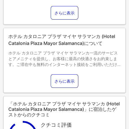
1部屋につき20kg未満の犬または猫1匹のみ（要リクエスト）
同伴可能です。1匹1泊あたりEUR 22の追加料金と、EUR 200
さらに表示
のデポジットが必要です。
0～5歳までのお子さま
添い寝の場合は宿泊無料です。＜ご注意＞ベビーベッドのご
利用には追加料金が発生する場合があります。また、利用可
ホテル カタロニア プラザ マイヤ サラマンカ (Hotel
否は空き状況によります。
6～12歳までのお子さま
Catalonia Plaza Mayor Salamanca)について
添い寝の場合は宿泊無料です。
ホテル カタロニア プラザ マイヤ サラマンカ一流のサービス
13歳以上のゲストは大人とみなされます。
とアメニティを提供し、お客様に最高の快適さをお約束しま
エキストラベッドの追加可否は、お部屋タイプにより異なり
す。ご滞在中も無料のインターネット接続をご利用いただけ
ます。各部屋タイプ欄の記載をご確認ください。
ます。 当宿泊施設で提供されるサービスを利用すれば、サラ
マンカの素晴らしさを簡単に体験できます。 当宿泊施設で
さらに表示
は、バリアフリー対応の駐車場をご利用いただけます。 フロ
ントデスクが提供するコンシェルジュサービスを利用して、
毎日のアクティビティや旅行の計画を簡単に立てることがで
きます。 当宿泊施設のチケットサービスを利用すれば、一流
「ホテル カタロニア プラザ マイヤ サラマンカ (Hotel
イベントのチケットを確保したり、人気のレストランを予約
Catalonia Plaza Mayor Salamanca)」に宿泊したゲ
したりするのが簡単です。当宿泊施設では、館内のランドリ
ストからのクチコミ
ーサービスを利用することで、お気に入りの旅行着を清潔に
保つことができるため、持参する衣類を少なくすることがで
クチコミ評価
きます。 リラックスしたいなら、ルームサービスなどの室内