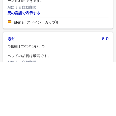
ースが利用できます。
AIによる自動翻訳
元の言語で表示する
Elena
|
スペイン | カップル
場所
5.0
◇投稿日 2025年5月2日◇
ベッドの品質は最高です。
AIによる自動翻訳
元の言語で表示する
Rossalini
|
インドネシア | カップル
素敵なホテル
5.0
◇投稿日 2023年7月20日◇
利点：フレンドリーで専門的なスタッフ；メイン広場のすぐ
隣の素晴らしい場所；快適な部屋。 欠点：小さなジム；部屋