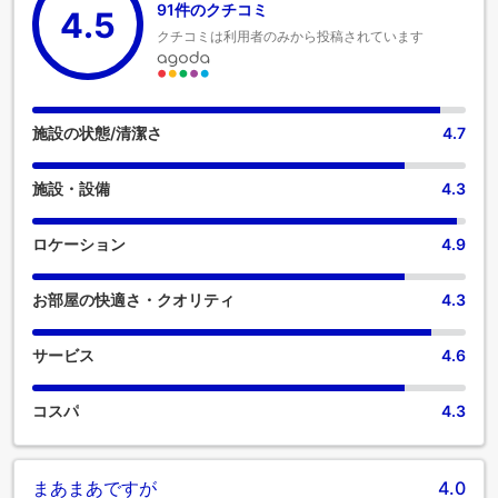
91件のクチコミ
4.5
設備・サービスで、お部屋で過ごす時間を最大限にお楽しみ
クチコミは利用者のみから投稿されています
いただけます。当宿泊施設は完全禁煙で、風通しの良い環境
を提供しております。 居心地の良さを追求した各客室は、快
適さを保ちながら、静かな眠りをお約束する様々な機能を備
えています。ホテル カタロニア プラザ マイヤ サラマンカの
客室にはエアコンやリネンサービスが完備されておりますの
施設の状態/清潔さ
4.7
で、快適な滞在を求めるお客様のニーズにお応えします。 一
部の客室では、室内ビデオストリーミング、日刊新聞、テレ
施設・設備
4.3
ビなど、一流の室内エンターテイメントをお楽しみいただけ
ます。 一部の客室では、室内でお飲み物をご用意しておりま
す。 ホテル カタロニア プラザ マイヤ サラマンカの特定の客
ロケーション
4.9
室では、バスルームにバスローブ、タオル、ドライヤーをご
用意しております。 ホテル カタロニア プラザ マイヤ サラマ
お部屋の快適さ・クオリティ
4.3
ンカでは毎朝、手作りの美味しい朝食で一日がスタートしま
す。 当宿泊施設内にあるカフェで上質なコーヒーを楽しみな
がら、リフレッシュした気分で一日を始めましょう。当宿泊
サービス
4.6
施設では様々な素晴らしい食事が提供され、魅力的で簡単に
利用できるオプションが常に用意されています。当宿泊施設
コスパ
4.3
のエンターテイメントオプションで、旅の仲間と楽しい夜を
お過ごしください。 ホテル カタロニア プラザ マイヤ サラマ
ンカにある数々のアクティビティをお楽しみください。 一日
の締めくくりには、当宿泊施設内にあるスパ施設をご利用く
まあまあですが
4.0