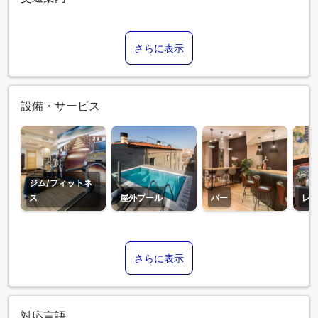
さらに表示
設備・サービス
ジム/フィットネ
ス
屋外プール
バー
レ
さらに表示
対応言語