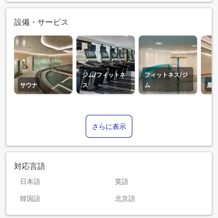
設備・サービス
ジム/フィットネ
フィットネス/ジ
サウナ
ス
ム
屋
さらに表示
対応言語
日本語
英語
韓国語
北京語