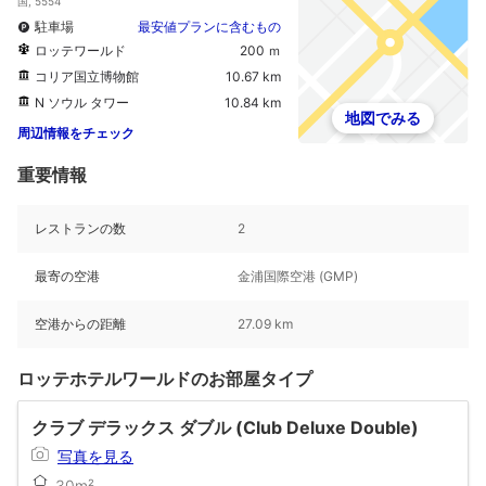
国, 5554
駐車場
最安値プランに含むもの
ロッテワールド
200 ｍ
コリア国立博物館
10.67 km
N ソウル タワー
10.84 km
地図でみる
周辺情報をチェック
重要情報
レストランの数
2
最寄の空港
金浦国際空港 (GMP)
空港からの距離
27.09 km
ロッテホテルワールドのお部屋タイプ
クラブ デラックス ダブル (Club Deluxe Double)
写真を見る
30m²