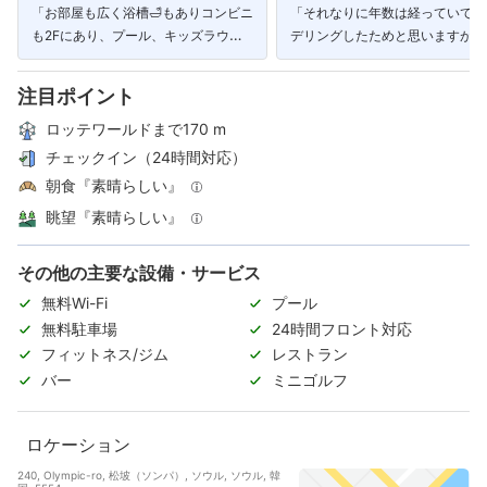
「お部屋も広く浴槽🛁もありコンビニ
「それなりに年数は経っていても
も2Fにあり、プール、キッズラウン
デリングしたためと思いますが、
ジ、子供がとても楽しめる場所でし
感もありとても気持ちよく利用す
た。」
とができました。」
注目ポイント
ロッテワールドまで170 m
チェックイン（24時間対応）
朝食『素晴らしい』
眺望『素晴らしい』
その他の主要な設備・サービス
無料Wi-Fi
プール
無料駐車場
24時間フロント対応
フィットネス/ジム
レストラン
バー
ミニゴルフ
ロケーション
240, Olympic-ro, 松坡（ソンパ）, ソウル, ソウル, 韓