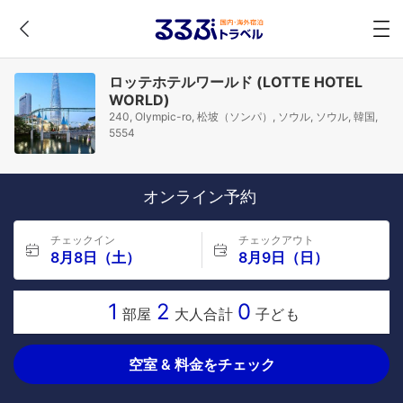
ロッテホテルワールド (LOTTE HOTEL
WORLD)
240, Olympic-ro, 松坡（ソンパ）, ソウル, ソウル, 韓国,
5554
オンライン予約
チェックイン
チェックアウト
8月8日（土）
8月9日（日）
1
2
0
部屋
大人合計
子ども
空室 & 料金をチェック