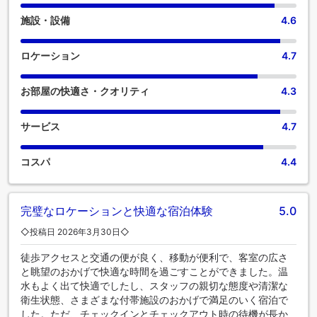
ィをご用意しております。 楽しい朝食は一日の始まりに最適
・バレーパーキングサービス受付時間：7:00～22:00
施設・設備
4.6
です。ロッテホテルワールドでは、いつでも美味しいお食事
・バレーパーキングサービス料金：1回につきKRW 30,000
をご堪能いただけます。 旅の始まりは、おいしいコーヒーで
いかがですか？当宿泊施設では、淹れたての極上コーヒーの
ロケーション
4.7
爽快な味わいをお楽しみいただけます。食事に出かけたくな
★チェックイン時にお客様確認のため、官公庁発行の写真付
い場合は、当宿泊施設にある魅力的な料理の選択肢をいつで
き身分証明書をご提示いただく必要がございます★
お部屋の快適さ・クオリティ
4.3
も利用できます。 素敵な夜を気軽に体験！当宿泊施設のエン
ターテイメント施設の外に出ることなく、エンターテイメン
トな夜をお楽しみください。一日中、ロッテホテルワールド
サービス
4.7
で楽しめるアクティビティで遊びましょう。自分へのご褒美
に、スパ施設へ出かけてみてはいかがでしょうか。滞在中、
コスパ
4.4
少なくとも一度は当宿泊施設のプールをお楽しみください。
運動をさぼりたくない人は、当宿泊施設のフィットネスセン
ターを訪れることで、活力と健康を維持することができるで
しょう。
完璧なロケーションと快適な宿泊体験
5.0
◇投稿日 2026年3月30日◇
徒歩アクセスと交通の便が良く、移動が便利で、客室の広さ
と眺望のおかげで快適な時間を過ごすことができました。温
水もよく出て快適でしたし、スタッフの親切な態度や清潔な
衛生状態、さまざまな付帯施設のおかげで満足のいく宿泊で
した。ただ、チェックインとチェックアウト時の待機が長か