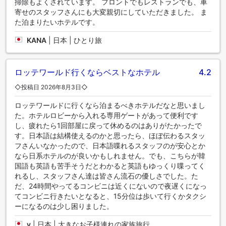
掃除もよくされています。 フロントでもレストランでも、車
寄せのスタッフさんにも大変親切にしていただきました。 ま
た泊まりたいホテルです。
KANA
|
日本 | ひとり旅
ロッテワールド行くならベストなホテル
4.2
◇投稿日 2026年8月3日◇
ロッテワールドに行くなら泊まるべきホテルだなと思いまし
た。ホテルロビーから入れる専用ゲートがあって便利です
し、疲れたら1回部屋に戻って休めるのはありがたかったで
す。日本語は結構使えるのかと思ったら、ほぼ伝わるスタッ
フさんいなかったので、日本語喋れるスタッフのが安心とか
なら日系ホテルのが良いかもしれません。でも、こちらが韓
国語も英語も苦手そうだとわかると英語もゆっくり喋ってく
れるし、スタッフさん達は皆さん流石の優しさでした。た
だ、24時間やってるコンビニは近くにないので夜遅くになっ
てコンビニ行きたいとなると、15分位は歩いて行くかタクシ
ーになるのは少し困りました。
y
|
日本 | 大きなお子様連れの家族旅行