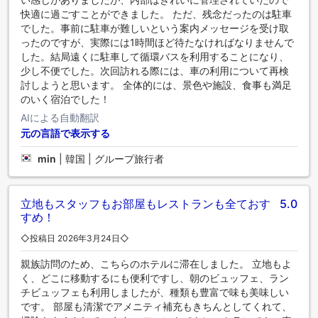
快適に過ごすことができました。 ただ、残念だったのは駐車
でした。事前に駐車が難しいという案内メッセージを受け取
ったのですが、実際には1時間ほど待たなければなりませんで
した。結局遠くに駐車して循環バスを利用することになり、
少し不便でした。次回訪れる際には、車の利用について再検
討しようと思います。 全体的には、景色や施設、食事も満足
のいく宿泊でした！
AIによる自動翻訳
元の言語で表示する
min
|
韓国 | グループ旅行者
立地もスタッフもお部屋もレストランも全ておす
5.0
すめ！
◇投稿日 2026年3月24日◇
親族訪問のため、こちらのホテルに滞在しました。 立地もよ
く、どこに移動するにも便利ですし、朝のビュッフェ、ラン
チビュッフェも利用しましたが、種類も豊富で味も美味しい
です。 部屋も清潔でアメニティ補充もきちんとしてくれて、