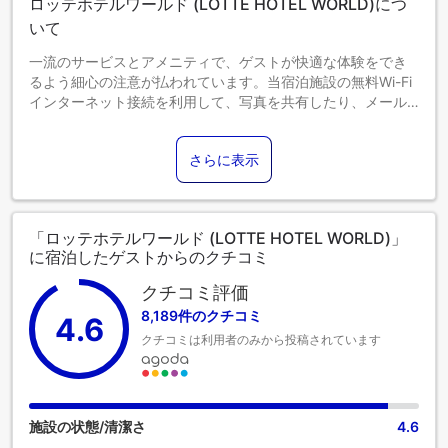
ロッテホテルワールド (LOTTE HOTEL WORLD)につ
め、歯ブラシ、歯磨き粉、カミソリ、シェービングジェルは
要な場合は、ミニバーでお求めください。環境保護へのご理
お部屋にご用意しておりません。ご入用の場合はミニバーに
解とご協力をお願いいたします。
いて
てご用意しております。環境保護へのご理解とご協力に感謝
ミニベッドの追加にはKRW 60,500がかかります。（一部の
一流のサービスとアメニティで、ゲストが快適な体験をでき
申し上げます。ご不便をおかけいたしますが、何卒ご理解賜
キャラクターおよび客室タイプ限定、ベッド間に設置）
るよう細心の注意が払われています。当宿泊施設の無料Wi-Fi
りますようお願い申し上げます。
- 設置可能なお部屋：一部キャラクター（ロティロリ、カカオ
インターネット接続を利用して、写真を共有したり、メール
フレンズ、ポケモン）および客室タイプ
に返信することができます。 当宿泊施設で提供される送迎サ
- 設置場所：ツインまたはファミリーツインベッドの間
ービスを利用すれば、ソウル観光がさらに手軽になります。
［フィットネスセンターのご案内］
- 対象：お子さま連れのご家族（身長130cm未満のお子さま
さらに表示
自家用車でお越しのお客様には、無料駐車場をご用意してい
・設備：ジム＆プール（無料）、サウナ（有料）
におすすめ）
ます。当宿泊施設ではコンシェルジュサービスを含むフロン
・サウナ無料利用：スイートおよびクラブラウンジルームご
- お問い合わせ：予約および電話で承ります
トデスクサービスを提供しており、快適な滞在をお約束しま
宿泊のお客様（その他のお客様はサウナ利用料：お一人様に
ベビーベッドは10か月未満の乳児のみご利用いただけます。
す。街の一流エンターテイメントをお探しなら、当宿泊施設
つきKRW 27,500）
0～0歳までのお子さま
「ロッテホテルワールド (LOTTE HOTEL WORLD)」
のチケットサービスで予約サポートを依頼しましょう。 長期
・営業時間：6:00～22:00（毎月最終月曜日は休業）
に宿泊したゲストからのクチコミ
添い寝の場合は宿泊無料です。＜ご注意＞ベビーベッドのご
滞在の際や必要な時には、ランドリーサービスを利用して旅
・年齢制限：ジム（16歳以上）、サウナ（13歳以上）、プー
利用には追加料金が発生する場合があります。また、利用可
行着を清潔に保つことができます。 ルームサービスなどの設
ル（全ての年齢でご利用可能ですが、13歳未満のお子さまは
クチコミ評価
否は空き状況によります。
備・サービスも充実しています。 持ってくるのを忘れたとし
大人の同伴が必要です）
8,189件のクチコミ
1～12歳までのお子さま
4.6
ても、大きな問題にはなりません。必要なものはコンビニで
エキストラベッドをお申し込みください。
クチコミは利用者のみから投稿されています
調達できます。当宿泊施設内は禁煙となっておりますのでご
［駐車場］
13歳以上のゲストは大人とみなされます。
注意ください。 最高のくつろぎをお約束するため、客室は魅
地下駐車場は大変混雑するため、バレーパーキングサービス
エキストラベッドの追加可否は、お部屋タイプにより異なり
力的なデザインで、基本的な生活必需品をすべて備え、楽し
のご利用をおすすめいたします。
ます。各部屋タイプ欄の記載をご確認ください。
い滞在を演出します。 当宿泊施設の一部客室では、便利なエ
詳細な駐車場情報は当施設正面入口にてご案内しておりま
アコンやリネンサービスを利用できます。客室内でのビデオ
す。
施設の状態/清潔さ
4.6
ストリーミング、日刊紙、テレビなど、さまざまなアメニテ
・場所：ドアデスク（入口前）