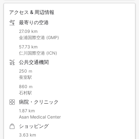
意いたしますが、予約時のリクエストは事前に確約できませ
アクセス & 周辺情報
ん。
例）ツインルームご予約後にダブルベッドをご希望／ダブル
最寄りの空港
ルームご予約後にツインベッドをご希望など。チェックイン
時にご相談いただけますが、当日の状況や追加料金によりご
27.09 km
希望に添えない場合や変更となる場合がございます。特別な
金浦国際空港 (GMP)
リクエストは当日の状況により対応できない場合がございま
57.73 km
す。
仁川国際空港 (ICN)
デラックスダブルソファベッドルームのソファベッドは展開
公共交通機関
した状態でご用意しております。基本設定の変更はできませ
ん。
250 ｍ
蚕室駅
860 ｍ
［クラブラウンジのご案内］
石村駅
▶ 全年齢のお客様がご利用いただけます（アルコール提供時
間帯は大人の同伴が必要です）。
病院・クリニック
▶ これらの特典はクラブルームをご予約のお客様のみ対象で
1.87 km
す。
Asan Medical Center
▶ アフタヌーンティーはチェックイン当日のみご利用いただ
けます。
ショッピング
1. 朝食：月曜～金曜 7:00～10:00／土曜・日曜 7:00～10:30
3.63 km
2. アフタヌーンティー：14:00～16:00