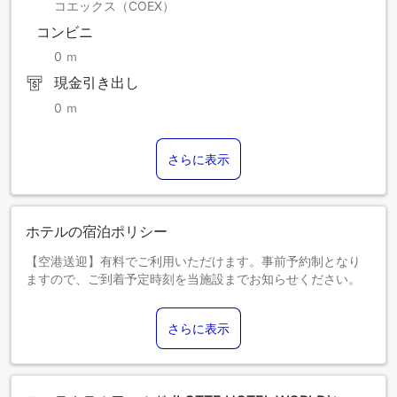
コエックス（COEX）
3. ハッピーアワー：18:00～20:00
- ハッピーアワーは当施設の状況により2部制となる場合が
コンビニ
ございます。
0 ｍ
- 2部制：第1部 17:30～19:00／第2部 19:30～21:00
4. クラブラウンジご利用のお客様への特典
現金引き出し
- プレスサービス無料（1日1点）、ランドリーサービス10％
0 ｍ
割引
- 会議室2時間無料利用（要予約）
5. 平日限定特典（チェックインが月曜～木曜／祝日・繁忙期
さらに表示
を除く）
- 14時までのレイトチェックアウト（可能な場合）／1部屋
につき1台分のバレーパーキング無料
※内容は当施設の状況により変更となる場合がございます。
ホテルの宿泊ポリシー
【空港送迎】有料でご利用いただけます。事前予約制となり
［デラックススイートルーム特別サービス］
ますので、ご到着予定時刻を当施設までお知らせください。
より快適な睡眠のため、当施設特製のターンダウンサービス
19歳以上のお客様はチェックインが可能です。
をご提供しております。
【その他追記】Re:thinkについて
さらに表示
ロッテホテルでは、環境保護に取り組んでいます。
［Re:thinkキャンペーン］
Re:think運動の一環として、使い捨て製品の消費を減らすた
当施設は環境保護に取り組んでおります。
め、2022年4月15日より歯ブラシ、歯磨き粉、カミソリ、シ
Re:thinkキャンペーンの一環として、使い捨て製品削減のた
ェービングジェルの提供を取りやめることになりました。必