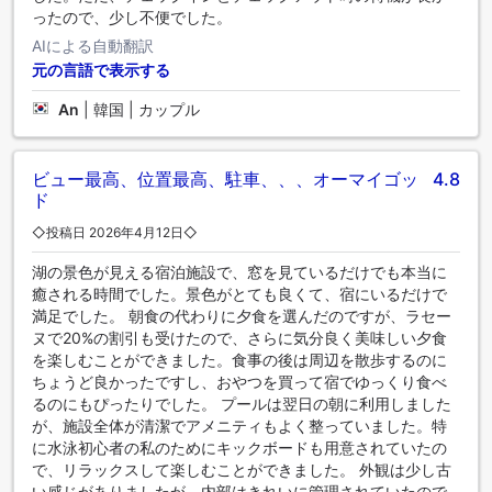
ったので、少し不便でした。
AIによる自動翻訳
元の言語で表示する
An
|
韓国 | カップル
ビュー最高、位置最高、駐車、、、オーマイゴッ
4.8
ド
◇投稿日 2026年4月12日◇
湖の景色が見える宿泊施設で、窓を見ているだけでも本当に
癒される時間でした。景色がとても良くて、宿にいるだけで
満足でした。 朝食の代わりに夕食を選んだのですが、ラセー
ヌで20%の割引も受けたので、さらに気分良く美味しい夕食
を楽しむことができました。食事の後は周辺を散歩するのに
ちょうど良かったですし、おやつを買って宿でゆっくり食べ
るのにもぴったりでした。 プールは翌日の朝に利用しました
が、施設全体が清潔でアメニティもよく整っていました。特
に水泳初心者の私のためにキックボードも用意されていたの
で、リラックスして楽しむことができました。 外観は少し古
い感じがありましたが、内部はきれいに管理されていたので