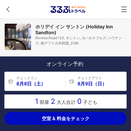
ホリデイ イン サントン (Holiday Inn
Sandton)
Rivonia Road 123, サントン, ヨハネスブルグ, ハウテン
グ, 南アフリカ共和国, 2196
オンライン予約
チェックイン
チェックアウト
8月8日（土）
8月9日（日）
1
2
0
部屋
大人合計
子ども
空室 & 料金をチェック