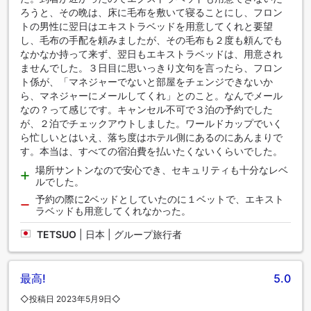
ろうと、その晩は、床に毛布を敷いて寝ることにし、フロン
トの男性に翌日はエキストラベッドを用意してくれと要望
し、毛布の手配を頼みましたが、その毛布も２度も頼んでも
なかなか持って来ず、翌日もエキストラベッドは、用意され
ませんでした。３日目に思いっきり文句を言ったら、フロン
ト係が、「マネジャーでないと部屋をチェンジできないか
ら、マネジャーにメールしてくれ」とのこと。なんでメール
なの？って感じです。キャンセル不可で３泊の予約でした
が、２泊でチェックアウトしました。ワールドカップでいく
ら忙しいとはいえ、落ち度はホテル側にあるのにあんまりで
す。本当は、すべての宿泊費を払いたくないくらいでした。
場所サントンなので安心でき、セキュリティも十分なレベ
ルでした。
予約の際に2ベッドとしていたのに１ベットで、エキスト
ラベッドも用意してくれなかった。
TETSUO
|
日本 | グループ旅行者
最高!
5.0
◇投稿日 2023年5月9日◇