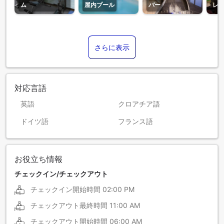
ム
屋内プール
バー
レ
さらに表示
対応言語
英語
クロアチア語
ドイツ語
フランス語
お役立ち情報
チェックイン/チェックアウト
チェックイン開始時間
02:00 PM
チェックアウト最終時間
11:00 AM
チェックアウト開始時間
06:00 AM