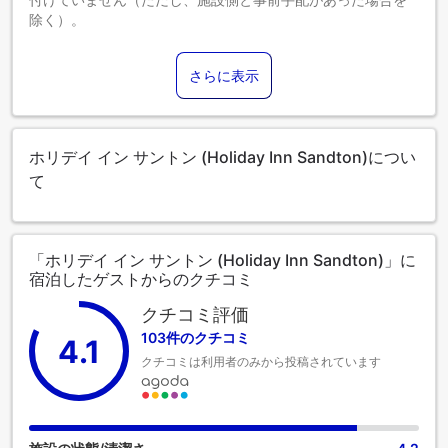
除く）。
0～5歳までのお子さま
添い寝の場合は宿泊無料です。＜ご注意＞ベビーベッドのご
さらに表示
利用には追加料金が発生する場合があります。また、利用可
否は空き状況によります。
6～12歳までのお子さま
添い寝の場合は宿泊無料です。
ホリデイ イン サントン (Holiday Inn Sandton)につい
13歳以上のゲストは大人とみなされます。
エキストラベッドの追加可否は、お部屋タイプにより異なり
て
ます。各部屋タイプ欄の記載をご確認ください。
「ホリデイ イン サントン (Holiday Inn Sandton)」に
宿泊したゲストからのクチコミ
クチコミ評価
103件のクチコミ
4.1
クチコミは利用者のみから投稿されています