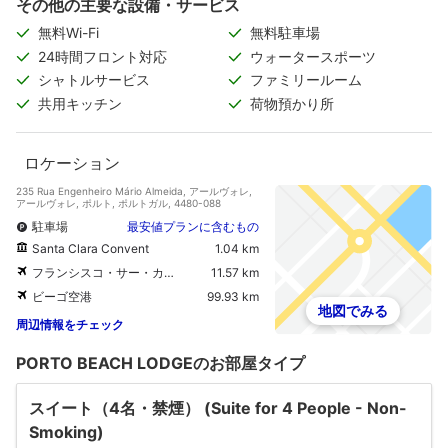
その他の主要な設備・サービス
無料Wi-Fi
無料駐車場
24時間フロント対応
ウォータースポーツ
シャトルサービス
ファミリールーム
共用キッチン
荷物預かり所
ロケーション
235 Rua Engenheiro Mário Almeida, アールヴォレ,
アールヴォレ, ポルト, ポルトガル, 4480-088
駐車場
最安値プランに含むもの
Santa Clara Convent
1.04 km
フランシスコ・サー・カルネイロ空港
11.57 km
ビーゴ空港
99.93 km
地図でみる
周辺情報をチェック
PORTO BEACH LODGEのお部屋タイプ
スイート（4名・禁煙） (Suite for 4 People - Non-
Smoking)