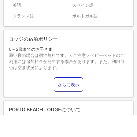
英語
スペイン語
フランス語
ポルトガル語
ロッジの宿泊ポリシー
0～2歳までのお子さま
添い寝の場合は宿泊無料です。＜ご注意＞ベビーベッドのご
利用には追加料金が発生する場合があります。また、利用可
否は空き状況によります。
3～12歳までのお子さま
エキストラベッドをお申し込みください。
さらに表示
13歳以上のゲストは大人とみなされます。
エキストラベッドの追加可否は、お部屋タイプにより異なり
ます。各部屋タイプ欄の記載をご確認ください。
PORTO BEACH LODGEについて
PORTO BEACH LODGEでは、卓越したサービスと一流のアメ
ニティが、お客様の思い出に残る体験を演出します。ご滞在
中もインターネットを無料でご利用いただけます。 当宿泊施