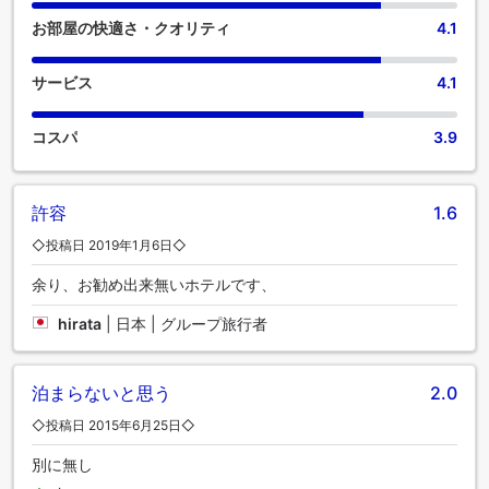
性を理解している当宿泊施設では、バスローブ、タオル、ド
お部屋の快適さ・クオリティ
4.1
ライヤーをご用意しております。 ザ レジェンド パラワンで
は、毎朝おいしい朝食をご用意しております。休日の朝は、
館内のカフェで毎日提供される一杯のコーヒーから始めまし
サービス
4.1
ょう。当宿泊施設では、食欲が湧いたときにいつでも満足で
きるよう、簡単に利用できるおいしい食事の選択肢を豊富に
コスパ
3.9
提供しています。ザ レジェンド パラワンでは、お客様が滞在
中に楽しめるレジャー設備も充実しています。一日の疲れを
スパ施設で癒し、温かなリラクゼーションをご堪能くださ
い。スイミングプールに飛び込んで、完璧な休日を始めまし
許容
1.6
ょう。
◇投稿日 2019年1月6日◇
余り、お勧め出来無いホテルです、
hirata
|
日本 | グループ旅行者
泊まらないと思う
2.0
◇投稿日 2015年6月25日◇
別に無し