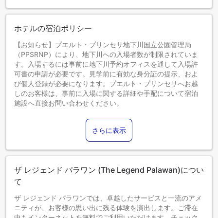
ホテルの宿泊ポリシー
【お知らせ】プエルト・プリンセサ地下川国立公園管理局
（PPSRNP）により、地下川への入場者数が制限されていま
す。入場するには事前に地下川予約オフィスを通して入場許
可書の申請が必要です。見学前に有効な身分証の提示、およ
び個人登録が必要になります。プエルト・プリンセサへお越
しのお客様は、事前に入場に関する詳細や手配について宿泊
施設へ直接お問い合わせください。
0～1歳までのお子さま
添い寝の場合は宿泊無料です。＜ご注意＞ベビーベッドのご
さらに表示
利用には追加料金が発生する場合があります。また、利用可
否は空き状況によります。
2～11歳までのお子さま
添い寝の場合は宿泊無料です。
ザ レジェンド パラワン (The Legend Palawan)につい
12歳以上のゲストは大人とみなされます。
エキストラベッドの追加可否は、お部屋タイプにより異なり
て
ます。各部屋タイプ欄の記載をご確認ください。
ザ レジェンド パラワンでは、卓越したサービスと一流のアメ
ニティが、お客様の思い出に残る体験を演出します。ご滞在
中もインターネットを無料でご利用いただけます。チェック