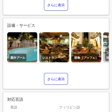
さらに表示
設備・サービス
24
屋外プール
レストラン
朝食（ブッフェ）
対
さらに表示
対応言語
英語
フィリピン語