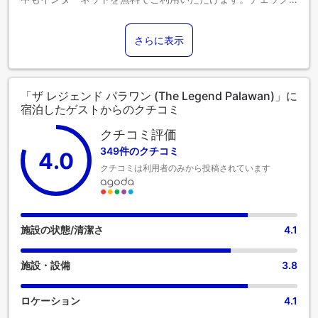
イン前に空港送迎サービスを手配することで、ご到着からご
出発までシームレスで効率的なご滞在をお約束します。当宿
さらに表示
泊施設での送迎サービスをご利用いただくと、パラワンでの
小旅行や観光、追加アクティビティの手配が簡単になりま
す。 お車でお越しの際は、敷地内の無料駐車場をご利用くだ
さい。 コンシェルジュサービスなどのフロントデスクサービ
「ザ レジェンド パラワン (The Legend Palawan)」に
スもご利用いただけます。当宿泊施設では、チケットサービ
宿泊したゲストからのクチコミ
スもあり、エンターテイメントやアトラクションのチケット
手配や予約をサポートしています。ザ レジェンド パラワンで
クチコミ評価
提供されるランドリーサービスを利用して、お好みの服装で
349件のクチコミ
4.0
常にベストな装いを。 ゆったりとした日中や夜には、ルーム
クチコミは利用者のみから投稿されています
サービスなどの室内設備・サービスで、お部屋での滞在を最
大限にお楽しみいただけます。健康上の理由により、当宿泊
施設内は全面禁煙です。 喫煙は、当宿泊施設によって指定さ
れた喫煙ゾーンでのみ許可されています。 ザ レジェンド パラ
ワンの客室は、快適で家庭的な雰囲気をお客様に提供するた
施設の状態/清潔さ
4.1
めに、心を込めて作られ、飾られております。エアコンやリ
ネンサービスを備えた客室もあり、快適にお過ごしいただけ
施設・設備
3.8
ます。 一部の客室では、ビデオストリーミング、日刊紙、テ
レビなどのエンターテインメントをお楽しみいただけます。
コーヒーや紅茶を淹れるのに必要なものがすべて揃っている
ロケーション
4.1
客室もあるので、喉が渇いても安心です。 バスルームの重要