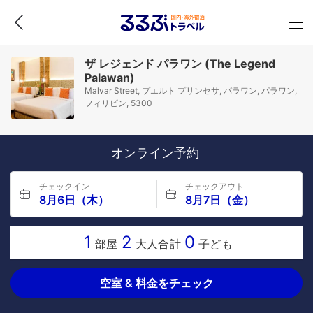
ザ レジェンド パラワン (The Legend
Palawan)
Malvar Street, プエルト プリンセサ, パラワン, パラワン,
フィリピン, 5300
オンライン予約
チェックイン
チェックアウト
8月6日（木）
8月7日（金）
1
2
0
部屋
大人合計
子ども
空室 & 料金をチェック