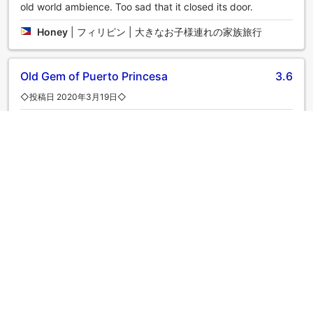
old world ambience. Too sad that it closed its door.
Honey
|
フィリピン | 大きなお子様連れの家族旅行
Old Gem of Puerto Princesa
3.6
◇投稿日 2020年3月19日◇
The hotel vibe was quite nostalgic. The location of the
Hotel is good, walking distance to basic necessities, like a
mall and some food stalls. Be sure to take advantage of
their city tour, for a affordable price you get to visit nearby
tourist spots within the city. The best schedule would be in
the morning then after the city head straight to the airport
for your flight out. We'll come back soon.
Christopher
|
フィリピン | 家族旅行
さらにクチコミを表示