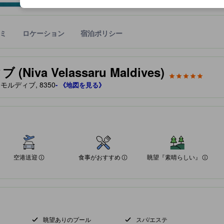
ミ
ロケーション
宿泊ポリシー
宿泊施設に備わっていると予測される快適さや客室のレベルを示すもの
va Velassaru Maldives)
, モルディブ, 8350
- 《地図を見る》
を絶賛しています
しています
空港送迎
食事がおすすめ
眺望『素晴らしい』
眺望ありのプール
スパ/エステ