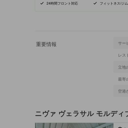
24時間フロント対応
フィットネス/ジム
重要情報
サー
レス
立地
最寄
空港
ニヴァ ヴェラサル モルディ