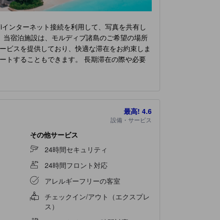
Fiインターネット接続を利用して、写真を共有し
 当宿泊施設は、モルディブ諸島のご希望の場所
ービスを提供しており、快適な滞在をお約束しま
ートすることもできます。 長期滞在の際や必要
も充実しています。当宿泊施設内は禁煙となって
るため、客室は魅力的なデザインで、基本的な生
た客室をご用意しております。
ニヴァ ヴェラサル
。 一部の客室には、室内ビデオストリーミン
最高!
4.6
ヒーや紅茶を淹れるのに必要なものがすべて揃っ
設備・サービス
楽しい朝食は一日の始まりに最適です。
ニヴァ ヴ
にある魅力的な料理の選択肢をいつでも利用でき
その他サービス
さまざまなお料理の選択肢をご用意しております
24時間セキュリティ
なく楽しい夜をお過ごしください。食事の選択に
24時間フロント対応
ニヴァ ヴェラサル モルディブ
で楽しめるアクティ
設でおくつろぎください。 滞在中、少なくとも
アレルギーフリーの客室
がら爽やかなひとときをお過ごしください。運動
チェックイン/アウト（エクスプレ
う。
ス）