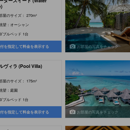
ータースイート (Water
e)
部屋のサイズ： 270m²
眺望：オーシャン
ダブルベッド 1台
お部屋の写真をチェック
付を指定して料金を表示する
ヴィラ (Pool Villa)
部屋のサイズ： 175m²
眺望：庭園
ダブルベッド 1台
お部屋の写真をチェック
付を指定して料金を表示する