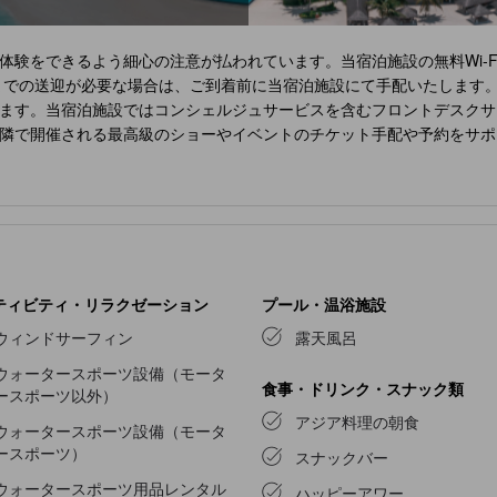
体験をできるよう細心の注意が払われています。当宿泊施設の無料Wi-
までの送迎が必要な場合は、ご到着前に当宿泊施設にて手配いたします。
ます。当宿泊施設ではコンシェルジュサービスを含むフロントデスクサ
隣で開催される最高級のショーやイベントのチケット手配や予約をサポ
を清潔に保つことができます。 ルームサービスなどの設備・サービス
域では、喫煙は排他的に許可されています。 最高のくつろぎをお約束す
。 快適なご滞在をお約束するため、エアコンやリネンサービスを備え
ームやバルコニー、テラスなど、ユニークなデザインの客室があります
備があり、楽しい滞在をお楽しみいただけます。特定の部屋には、コー
なバスアメニティが備え付けられており、快適な滞在をお約束します。 
食事をご堪能いただけます。 食事に出かけたくない場合は、当宿泊施設
ティビティ・リラクゼーション
プール・温浴施設
ヴァ ヴェラサル モルディブ
では楽しいお食事体験をお約束できるよう、
ウィンドサーフィン
露天風呂
体験！宿泊施設のエンターテイメントオプションで、敷地外に出ること
ウォータースポーツ設備（モータ
内の調理設備を利用できることにきっと満足するでしょう。 一日中、
食事・ドリンク・スナック類
ースポーツ以外）
線にも忘れずに立ち寄ってみましょう。長い一日の終わりには、スパ施
アジア料理の朝食
当宿泊施設のプールサイドバーでは、屋外でお好みのドリンクを飲みな
ウォータースポーツ設備（モータ
スセンターを訪れることで、活力と健康を維持することができるでしょ
ースポーツ）
スナックバー
ウォータースポーツ用品レンタル
ハッピーアワー