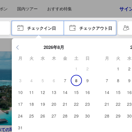
えたゲストから提供されています。実際の経験に基づいた内容であるた
る高スコア
サイ
ポン
国内ツアー
おすすめ特集
やタブキーで進み、エンターキーを押して内容を確定して、検索します。
チェックイン日
チェックアウト日
エンターキーを押して日付選択画面の操作を開始します。方向キ
2026年8月
月
火
水
木
金
土
日
月
火
水
1
2
1
2
3
4
5
6
7
8
9
7
8
9
10
11
12
13
14
15
16
14
15
16
17
18
19
20
21
22
23
21
22
23
24
25
26
27
28
29
30
28
29
30
31
べての写真を見る