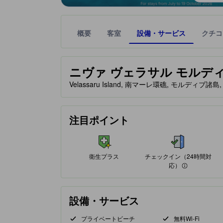
概要
客室
設備・サービス
クチコ
星評価は、提携サイトから受け取った情報であり、
tooltip
星評価、最高5の内5
ニヴァ ヴェラサル モルディブ (Ni
Velassaru Island, 南マーレ環礁, モルディブ諸島
チェックイン（24時間対応）
空港送迎
食事がおすすめ
眺望『素晴らしい』
注目ポイント
多くの宿泊したユーザーが、この施設での食事体験
多くの宿泊したユーザーが、この施設の眺望を絶賛
75%が好評価
100%が好評価
クチコミに基づく評価
クチコミに基づく評価
75%が好評価
100%が好評価
クチコミに基づく評価
クチコミに基づく評価
衛生プラス
チェックイン（24時間対
応）
設備・サービス
プライベートビーチ
無料Wi-Fi