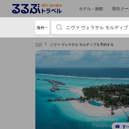
るるぶトラベルに掲載されているクチコミは実際に予約をし、宿泊を終
tooltip
詳細を見る
施設の状態/清潔さスコア 5点満点中4.8点 モルディブ諸島における高スコア
ロケーションスコア 5点満点中4.7点 モルディブ諸島における高スコア
お部屋の快適さ・クオリティスコア 5点満点中4.7点 モルディブ諸島におけ
サービススコア 5点満点中4.7点 モルディブ諸島における高スコア
施設・設備スコア 5点満点中4.6点 モルディブ諸島における高スコア
コスパスコア 5点満点中4.3点 モルディブ諸島における高スコア
移動先はクチコミページ 1
移動先はクチコミページ 1
ホテル・旅館
割引クー
宿泊施設名やキーワードを入力し、矢印キー
海外
TOP
ニヴァ ヴェラサル モルディブを予約する
す