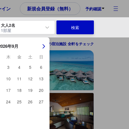
め、これから宿泊選びをされるユーザーにとっても参考となる信頼でき
ンイン
新規会員登録（無料）
予約確認
大人2名
検索
1部屋
ーを使用して、チェックイン日とチェックアウト日を移動します。エン
モルディブ諸島の宿泊施設 全軒をチェック
2026年9月
木
金
土
日
3
4
5
6
10
11
12
13
17
18
19
20
24
25
26
27