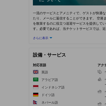
一流のサービスとアメニティで、ゲストが快適な
たり、メールに返信することができます。 空港
を散策するのに役立つ送迎サービスを提供してい
す。必要であれば、当チケットサービスでは、近
な時には、ランドリーサービスを利用して旅行着
さらに表示
おりますのでご注意ください。 限られた指定区
活必需品をすべて備え、楽しい滞在を演出します
モルディブ
の一部客室では、独立したリビングル
設備・サービス
グ、日刊新聞、テレビなどのアミューズメント設
ていて便利です。 客室のバスルームには、必要
ェラサル モルディブ
では、いつでも美味しいお
対応言語
アク
ます。 食事に関する特別なニーズは問わず、
ニ
英語
ので、ご安心ください。 素晴らしい夜を手軽に
アラビア語
特にこだわりがある場合は、この場所にある施設
ビティで遊びましょう。滞在中、すぐ近くの海岸
インドネシア語
一度は当宿泊施設のプールをお楽しみください。
ドイツ語
をさぼりたくない人は、当宿泊施設のフィットネ
ネパール語