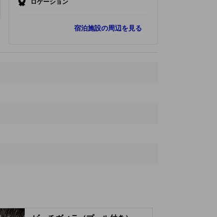
ロケーション
人気スポット
宿泊施設の周辺を見る
フラ島
29.8 km
チキンズ サーフ ポイント
37.9 km
ヴェリガンドゥ アイランド
51.1 km
アリマタ アイランド
59.1 km
最寄りスポット
Velassaru Island
40 ｍ
Velassaru Beach
60 ｍ
バドゥー ケーブス
2.3 km
Vaadhoo Island (South Male Atoll)
2.3 km
Bolifushi Island
4.9 km