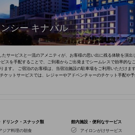
ェンシー キナバル
したサービスと一流のアメニティが、お客様の思い出に残る体験を演出
ービスを手配することで、ご到着からご出発までシームレスで効率的な
ります。 ご宿泊のお客様は、当宿泊施設の駐車場をご利用いただけます
のチケットサービスでは、レジャーやアドベンチャーのチケット手配や
スを利用して、お好みの服装で常にベストな装いを。 ゆったりとした日
ただけます。
ハイアット リージェンシー キナバル
の客室は、快適で家
ンサービスを備えた客室もあり、快適にお過ごしいただけます。
ハイア
クなデザインの客室がございます。 一部の客室では、ビデオストリー
を淹れるのに必要なものがすべて揃っている客室もあるので、喉が渇いて
ヤーをご用意しております。エグゼクティブラウンジは、くつろぎのた
毎朝おいしい朝食をご用意しております。 休日の朝は、館内のカフェ
・ドリンク・スナック類
館内施設・便利なサービス
でも満足できるよう、簡単に利用できるおいしい食事の選択肢を豊富に
アジア料理の朝食
アイロンがけサービス
をお約束します。特別なお食事を召し上がる方のために、様々なお食事