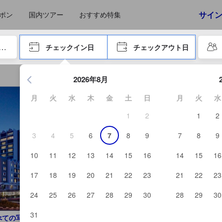
えたゲストから提供されています。実際の経験に基づいた内容であるた
サイ
ポン
国内ツアー
おすすめ特集
やタブキーで進み、エンターキーを押して内容を確定して、検索します。
チェックイン日
チェックアウト日
エンターキーを押して日付選択画面の操作を開始します。方向キ
2026年8月
月
火
水
木
金
土
日
月
火
水
1
2
1
2
3
4
5
6
7
8
9
7
8
9
10
11
12
13
14
15
16
14
15
16
17
18
19
20
21
22
23
21
22
23
24
25
26
27
28
29
30
28
29
30
31
べての写真を見る