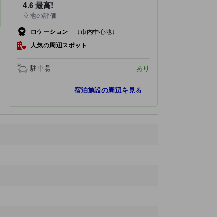
4.6
最高!
立地の評価
ロケーション
-
（市内中心地）
人気の周辺スポット
駐車場
あり
人気スポット
宿泊施設の周辺を見る
コタキナバルシティモスク
270 ｍ
サンデーマーケット（ガヤ通り）
310 ｍ
シグナルヒル展望台
460 ｍ
ナイトマーケット
610 ｍ
サバ ステート 博物館
2.8 km
最寄りスポット
マーリン像
40 ｍ
ソード フィッシュ モニュメント
60 ｍ
アッパースター カフェ&バー
60 ｍ
KK Esplanade
60 ｍ