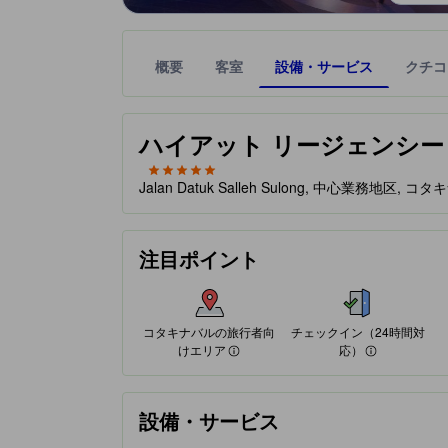
概要
客室
設備・サービス
クチコ
星評価は、提携サイトから受け取った情報であり、
tooltip
星評価、最高5の内5
ハイアット リージェンシー キナバル
Jalan Datuk Salleh Sulong, 中心業務地区, 
コタキナバルの旅行者向けエリア
チェックイン（24時間対応）
空港送迎
朝食『素晴らしい』
眺望『素晴らしい』
注目ポイント
旅慣れたユーザー御用達のエリアです。このエリア
多くの宿泊したユーザーが、この施設の朝食を絶賛
多くの宿泊したユーザーが、この施設の眺望を絶賛
74%が好評価
100%が好評価
クチコミに基づく評価
クチコミに基づく評価
"早朝着のフライトで7時前に到着し、荷物を預けら
99%が好評価
79%が好評価
84%が好評価
クチコミに基づく評価
クチコミに基づく評価
クチコミに基づく評価
"道を挟んですぐに海があり、すぐ隣にモールもあ
"モーニングはマレーシアならではの料理が種類多く
"そしてオーシャンビューでガヤ島も見えとても綺麗
"早朝着のフライトで7時前に到着し、荷物を預けら
"そして何より２歳児連れで大変な中、ラウンジで
"ロケーションと部屋からの眺めが最高"
"位置がとっても良く、部屋も広く綺麗でよかったで
"Nice breakfast."
コタキナバルの旅行者向
チェックイン（24時間対
けエリア
応）
設備・サービス