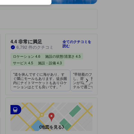
です。
宿泊施設のクチコミスコア：4.4 / 5 非常に満足 6,792 件のクチコミ
4.4
非常に満足
全てのクチコミを
読む
6,792 件のクチコミ
ロケーション 4.6
施設の状態/清潔さ 4.5
サービス 4.5
施設・設備 4.3
"道を挟んですぐに海があり、す
"早朝着のフライトで7時前に到着
しており大変人気です。
ぐ隣にモールもあります。徒歩圏
し、荷物を預けられてチェックイ
内にナイトマーケットもありロケ
ンが12時からで、まるまる1日ホ
。"
ーションはとても良いです。"
テルで過ごす事ができた。"
す。"
。"
最寄の交通機関
tooltip
•
最寄の駅：シティ (南) バスターミナル（距離1.6km）
《地図を見る》