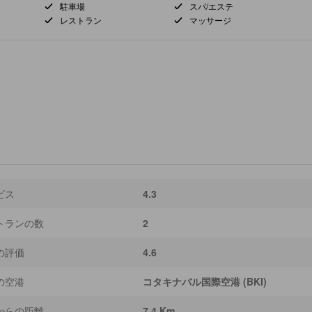
駐車場
スパ/エステ
レストラン
マッサージ
ビス
4.3
トランの数
2
の評価
4.6
の空港
コタキナバル国際空港 (BKI)
からの距離
7.4 Km