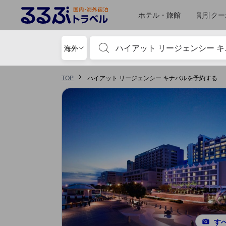
るるぶトラベルに掲載されているクチコミは実際に予約をし、宿泊を終
tooltip
詳細を見る
ロケーションスコア 5点満点中4.6点 コタキナバルにおける高スコア
施設の状態/清潔さスコア 5点満点中4.5点 コタキナバルにおける高スコア
サービススコア 5点満点中4.5点 コタキナバルにおける高スコア
施設・設備スコア 5点満点中4.3点 コタキナバルにおける高スコア
お部屋の快適さ・クオリティスコア 5点満点中4.3点
コスパスコア 5点満点中4.3点 コタキナバルにおける高スコア
移動先はクチコミページ 1
移動先はクチコミページ 1
ホテル・旅館
割引クー
宿泊施設名やキーワードを入力し、矢印キー
海外
TOP
ハイアット リージェンシー キナバルを予約する
す