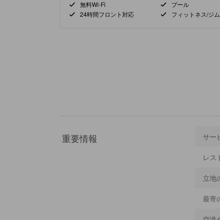
無料Wi-Fi
プール
24時間フロント対応
フィットネス/ジム
重要情報
サー
レス
立地
最寄
空港