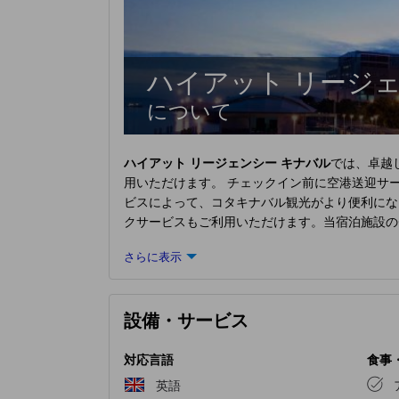
ハイアット リージ
について
ハイアット リージェンシー キナバル
では、卓越
用いただけます。 チェックイン前に空港送迎サ
ビスによって、コタキナバル観光がより便利にな
クサービスもご利用いただけます。当宿泊施設
ンシー キナバル
で提供されるランドリーサービ
さらに表示
ービスで、お部屋での滞在を最大限にお楽しみい
めて作られ、飾られております。エアコンやリネ
ビングルームやバルコニー、テラスなど、ユニー
設備・サービス
ントをお楽しみいただけます。 コーヒーや紅茶
る当宿泊施設では、バスローブ、タオル、ドライ
す。
ハイアット リージェンシー キナバル
では、
対応言語
食事
う。 当宿泊施設では、食欲が湧いたときにいつ
英語
バル
では、お客様独自のご要望にお応えすること