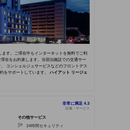
します。ご滞在中もインターネットを無料でご利
ご滞在をお約束します。当宿泊施設での交通サー
。 コンシェルジュサービスなどのフロントデス
予約をサポートしています。
ハイアット リージェ
中や夜には、ルームサービスなどの室内設備・サ
庭的な雰囲気をお客様に提供するために、心を込
ット リージェンシー キナバル
には、独立したリ
ミング、日刊紙、テレビなどのエンターテインメ
非常に満足
4.3
も安心です。 バスルームの重要性を理解してい
設備・サービス
めの居心地の良い最高の環境をご提供しておりま
で毎日提供される一杯のコーヒーから始めましょ
その他サービス
提供しています。
ハイアット リージェンシー キナ
24時間セキュリティ
をご用意しております。
ハイアット リージェン