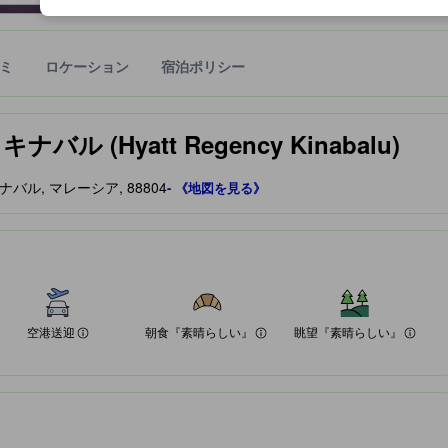
ミ
ロケーション
宿泊ポリシー
宿泊施設に備わっていると予測される快適さや客室のレベルを示すもの
 (Hyatt Regency Kinabalu)
コタキナバル, マレーシア, 88804
- 《地図を見る》
にある宿泊施設は、高いロケーション評価・高いクチコミスコアを獲得
しています
しています
れてチェックインが12時からで、まるまる1日ホテルで過ごす事ができた
ります。徒歩圏内にナイトマーケットもありロケーションはとても良いで
楽しめました。"
でした！！"
れてチェックインが12時からで、まるまる1日ホテルで過ごす事ができた
朝食、夕食、軽食が食べれることが感謝でした！！"
す。"
空港送迎
朝食『素晴らしい』
眺望『素晴らしい』