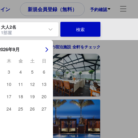
め、これから宿泊選びをされるユーザーにとっても参考となる信頼でき
ンイン
新規会員登録（無料）
予約確認
大人2名
検索
1部屋
ーを使用して、チェックイン日とチェックアウト日を移動します。エン
コタキナバルの宿泊施設 全軒をチェック
2026年9月
木
金
土
日
3
4
5
6
10
11
12
13
17
18
19
20
24
25
26
27