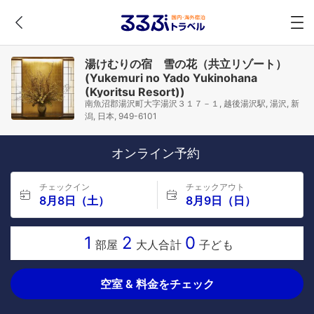
湯けむりの宿 雪の花（共立リゾート）
(Yukemuri no Yado Yukinohana
(Kyoritsu Resort))
南魚沼郡湯沢町大字湯沢３１７－１, 越後湯沢駅, 湯沢, 新
潟, 日本, 949-6101
オンライン予約
チェックイン
チェックアウト
8月8日（土）
8月9日（日）
1
2
0
部屋
大人合計
子ども
空室 & 料金をチェック