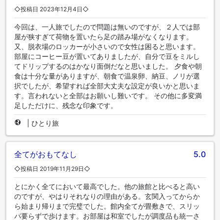
◇投稿日 2023年12月4日◇
今回は、一人旅でしたので問題は無いのですが、２人では部
屋が狭すぎて荷物を置いたら足の踏み場がなくなります。
又、脱衣場のロッカーが小さいので女性は困ると思います。
部屋にコーヒー豆が置いてありましたが、自分で豆をミルし
てドリップするのはかなり面倒だなと思いました。 夕食や朝
食は十分な量がありますが、朝食で温泉卵、納豆、ノリが選
択でしたが、希望すれば全部大丈夫な設定が良いかと思いま
す。言われないと全部はお願いし難いです。 その他に多変満
足しただけに、残念な印象です。
|
ひとり旅
全てがおもてなし
5.0
◇投稿日 2019年11月29日◇
とにかく全てにおいて最高でした。他の旅館と比べると高い
のですが、やはりそれなりの理由がある。玄関入ってからか
ら始まり帰りまで完璧でした。館内全てが畳敷きで、スリッ
パ要らずで歩けます。お部屋は和室でしたが調度品も統一さ