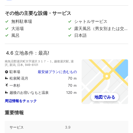
その他の主要な設備・サービス
無料駐車場
シャトルサービス
大浴場
露天風呂（男女別または交代
制）
風呂
日本語
4.6
立地条件：最高!
南魚沼郡湯沢町大字湯沢３１７－１, 越後湯沢駅, 湯
沢, 新潟, 日本, 949-6101
駐車場
最安値プランに含むもの
松泉閣 花月
70 ｍ
一本杉
70 ｍ
越後のお宿いなもと温泉
120 ｍ
地図でみる
周辺情報をチェック
重要情報
サービス
3.9