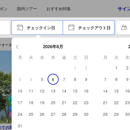
えたゲストから提供されています。実際の経験に基づいた内容であるた
サイ
ポン
国内ツアー
おすすめ特集
やタブキーで進み、エンターキーを押して内容を確定して、検索します。
チェックイン日
チェックアウト日
エンターキーを押して日付選択画面の操作を開始します。方向キ
ューオータニを予約する
2026年8月
月
火
水
木
金
土
日
月
火
水
1
2
1
2
3
4
5
6
7
8
9
7
8
9
10
11
12
13
14
15
16
14
15
16
17
18
19
20
21
22
23
21
22
23
24
25
26
27
28
29
30
28
29
30
31
べての写真を見る