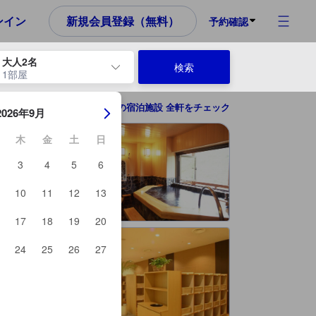
め、これから宿泊選びをされるユーザーにとっても参考となる信頼でき
ンイン
新規会員登録（無料）
予約確認
大人2名
検索
1部屋
ーを使用して、チェックイン日とチェックアウト日を移動します。エン
湯沢の宿泊施設 全軒をチェック
2026年9月
木
金
土
日
3
4
5
6
10
11
12
13
17
18
19
20
24
25
26
27