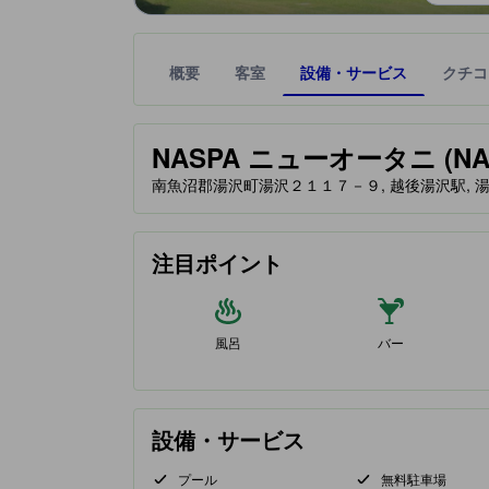
概要
客室
設備・サービス
クチコ
星評価は、提携サイトから受け取った情報であり、
tooltip
NASPA ニューオータニ (NASP
南魚沼郡湯沢町湯沢２１１７－９, 越後湯沢駅, 湯沢, 
注目ポイント
風呂
バー
設備・サービス
プール
無料駐車場