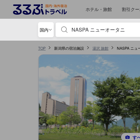
るるぶトラベルに掲載されているクチコミは実際に予約をし、宿泊を終
tooltip
詳細を見る
お部屋の快適さ・クオリティスコア 5点満点中4.2点 湯沢における高スコア
サービススコア 5点満点中4.2点 湯沢における高スコア
ロケーションスコア 5点満点中4.1点 湯沢における高スコア
施設・設備スコア 5点満点中4点 湯沢における高スコア
食事 スコア 5点満点中3.9点 湯沢における高スコア
風呂スコア 5点満点中3.8点 湯沢における高スコア
移動先はクチコミページ 1
移動先はクチコミページ 1
ホテル・旅館
割引クー
宿泊施設名やキーワードを入力し、矢印キー
国内
TOP
新潟県の宿泊施設
湯沢 旅館
NASPA ニ
す