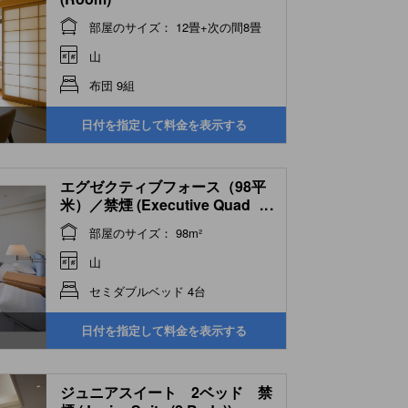
部屋のサイズ： 12畳+次の間8畳
山
布団 9組
日付を指定して料金を表示する
エグゼクティブフォース（98平
米）／禁煙 (Executive Quad
...
Room)
部屋のサイズ： 98m²
山
セミダブルベッド 4台
日付を指定して料金を表示する
ジュニアスイート 2ベッド 禁