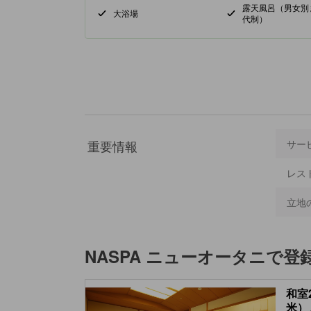
露天風呂（男女別
大浴場
代制）
重要情報
サー
レス
立地
NASPA ニューオータニ
で登
和室
米）／