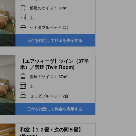
部屋のサイズ： 37m²
山
セミダブルベッド 2台
日付を指定して料金を表示する
【エアウィーヴ】ツイン（37平
米）／禁煙 (Twin Room)
部屋のサイズ： 37m²
山
セミダブルベッド 2台
日付を指定して料金を表示する
和室【１２畳＋次の間８畳】
(Room)