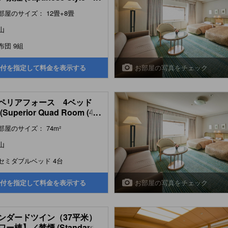
m )
部屋のサイズ： 12畳+8畳
山
布団 9組
お部屋の写真をチェック
付を指定して料金を表示する
ペリアフォース 4ベッド
Superior Quad Room (4
...
))
部屋のサイズ： 74m²
山
セミダブルベッド 4台
お部屋の写真をチェック
付を指定して料金を表示する
ンダードツイン（37平米）
ー棟】／禁煙 (Standard
...