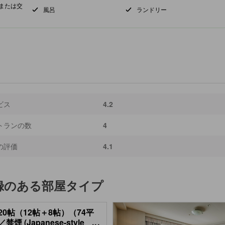
または交
風呂
ランドリー
ビス
4.2
トランの数
4
の評価
4.1
録のある部屋タイプ
20帖（12帖＋8帖）（74平
禁煙 (Japanese-style
...