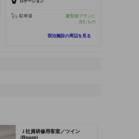
ロケーション
駐車場
最安値プランに
含むもの
最寄りスポット
宿泊施設の周辺を見る
トリプルチェア
280 ｍ
メインリフト
340 ｍ
NASPAスキーガーデン
350 ｍ
トップチェア
400 ｍ
初心者用チェア
410 ｍ
Ｊ社員研修用客室／ツイン
(Room)