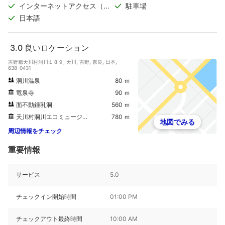
インターネットアクセス（無
駐車場
料）
日本語
3.0
良いロケーション
吉野郡天川村洞川１８９, 天川, 吉野, 奈良, 日本,
638-0431
洞川温泉
80 ｍ
竜泉寺
90 ｍ
面不動鍾乳洞
560 ｍ
天川村洞川エコミュージアム
780 ｍ
地図でみる
周辺情報をチェック
重要情報
サービス
5.0
チェックイン開始時間
01:00 PM
チェックアウト最終時間
10:00 AM