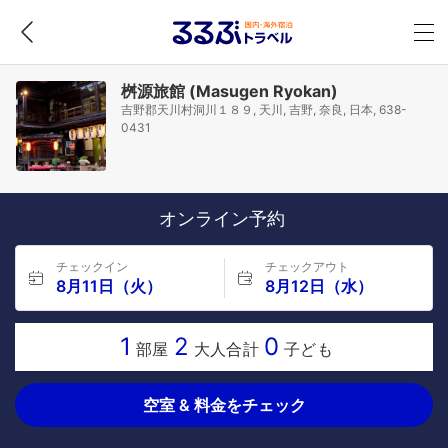
桝源旅館 (Masugen Ryokan)
吉野郡天川村洞川１８９, 天川, 吉野, 奈良, 日本, 638-
0431
オンライン予約
チェックイン
チェックアウト
8月11日（火）
8月12日（水）
1
2
0
部屋
大人合計
子ども
空室 & 料金をチェック