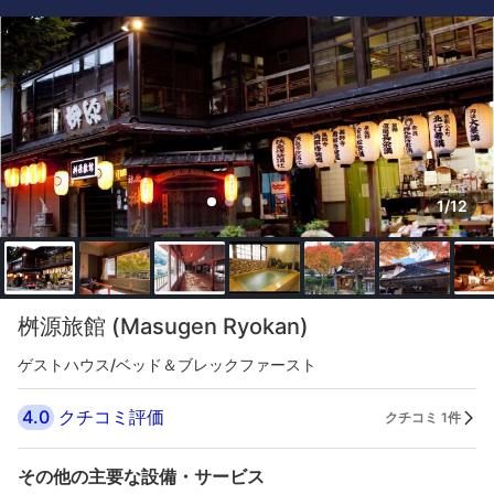
1/12
桝源旅館 (Masugen Ryokan)
ゲストハウス/ベッド＆ブレックファースト
4.0
クチコミ評価
クチコミ 1件
その他の主要な設備・サービス