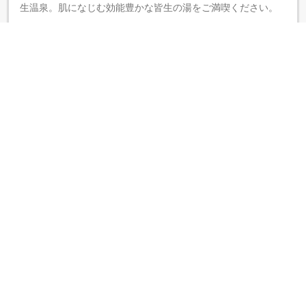
生温泉。肌になじむ効能豊かな皆生の湯をご満喫ください。
■未成年者のご宿泊につきまして
１５歳以上１８歳未満のお客様のみでのご宿泊の場合、親権
「大江戸温泉物語 かいけ (Ooedo Onsen
者様に同意書のご提出をお願いしております。同意書はチェ
Monogatari Kaike)」に宿泊したゲストからのクチコ
ックイン時にフロントスタッフにお渡しください。
ミ
なお、中学生以下のお客様のみのご宿泊利用はお断りしてお
ります。
クチコミ評価
※ご宿泊者全員分が必要となります。
2.3
※中学校卒業後、同年の３月３１日までは中学生扱いになりま
4件のクチコミ
す。
クチコミは利用者のみから投稿されています
詳しくは大江戸温泉物語公式ＨＰでご確認ください。
ｈｔｔｐｓ：／／ｆａｑ．ｏｏｅｄｏｏｎｓｅｎ．ｊｐ／２
０
ロケーション
3
お部屋の快適さ・クオリティ
2.3
サービス
3.5
風呂
1.5