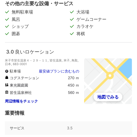
その他の主要な設備・サービス
無料駐車場
大浴場
風呂
ゲームコーナー
ショップ
カラオケ
囲碁
将棋
3.0
良いロケーション
米子市皆生温泉４－２９－１１, 皆生温泉, 米子, 鳥取,
日本, 683-0001
駐車場
最安値プランに含むもの
コグステーション
270 ｍ
東光園庭園
450 ｍ
皆生温泉神社
560 ｍ
地図でみる
周辺情報をチェック
重要情報
サービス
3.5