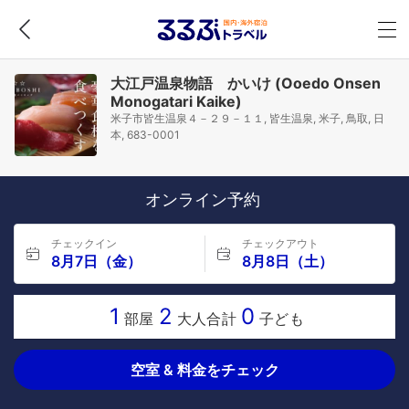
大江戸温泉物語 かいけ (Ooedo Onsen
Monogatari Kaike)
米子市皆生温泉４－２９－１１, 皆生温泉, 米子, 鳥取, 日
本, 683-0001
オンライン予約
チェックイン
チェックアウト
8月7日（金）
8月8日（土）
1
2
0
部屋
大人合計
子ども
空室 & 料金をチェック