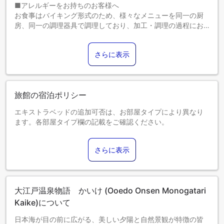
■アレルギーをお持ちのお客様へ
お食事はバイキング形式のため、様々なメニューを同一の厨
房、同一の調理器具で調理しており、加工・調理の過程にお
いて提供する食品にアレルギー物質が微量に混入する可能性
がございます。
さらに表示
また、バイキング形式の特性上、ご使用いただく菜箸・トン
グ等の共有があること、食器等の洗浄も同一の場所、同一の
洗浄機で行っております関係上、アレルゲンの混入を完全に
防ぐことができません。
旅館の宿泊ポリシー
このことから誠に恐縮ですが、以下のご対応を承ることがで
きませんのでご了承ください。
エキストラベッドの追加可否は、お部屋タイプにより異なり
・アレルギーのお客様用メニューならびにアレルギー一覧表
ます。各部屋タイプ欄の記載をご確認ください。
の作成
・夕食ならびに朝食でご提供するお料理の成分表の掲示
恐れ入りますが、お客様におかれましては上記をご理解の
さらに表示
上、お客様ご自身で最終的な喫食のご判断をお願い申し上げ
ます。
なお、アレルギーをお持ちのお客様は、安全な食品（アレル
ゲンフリーレトルトなど）・食器類のお持ち込みが可能で
大江戸温泉物語 かいけ (Ooedo Onsen Monogatari
す。
Kaike)について
お持ち込みされる場合は、予めご予約時にお申し付け下さ
い。
日本海が目の前に広がる、美しい夕陽と自然景観が特徴の皆