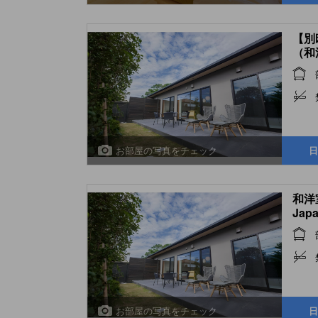
【別
（和
(Pre
styl
Bath
お部屋の写真をチェック
日
和洋室
Japa
with
(Ann
お部屋の写真をチェック
日