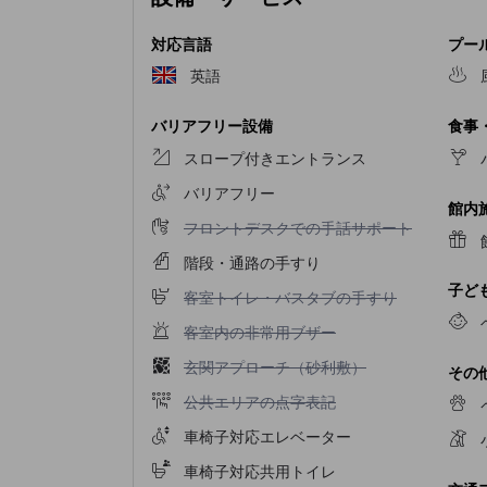
対応言語
プー
英語
バリアフリー設備
食事
スロープ付きエントランス
バリアフリー
館内
フロントデスクでの手話サポート不可
フロントデスクでの手話サポート
階段・通路の手すり
子ど
客室トイレ・バスタブの手すり不可
客室トイレ・バスタブの手すり
客室内の非常用ブザー不可
客室内の非常用ブザー
玄関アプローチ（砂利敷）不可
玄関アプローチ（砂利敷）
その
公共エリアの点字表記不可
公共エリアの点字表記
車椅子対応エレベーター
車椅子対応共用トイレ