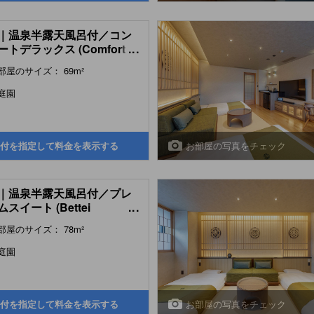
｜温泉半露天風呂付／コン
トデラックス (Comfort
...
xe Room with Semi Open-
部屋のサイズ： 69m²
Hot Spring Bath (Main
ding))
庭園
お部屋の写真をチェック
付を指定して料金を表示する
｜温泉半露天風呂付／プレ
スイート (Bettei
...
ium Suite with Semi
部屋のサイズ： 78m²
-air Hot Spring Bath)
庭園
お部屋の写真をチェック
付を指定して料金を表示する