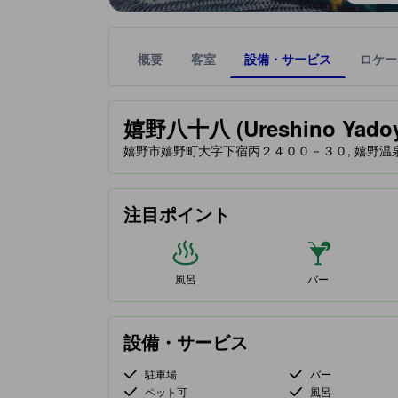
概要
客室
設備・サービス
ロケー
星評価は、提携サイトから受け取った情報であり、
tooltip
嬉野八十八 (Ureshino Yadoy
嬉野市嬉野町大字下宿丙２４００－３０, 嬉野温泉, 嬉野
注目ポイント
風呂
バー
設備・サービス
駐車場
バー
ペット可
風呂