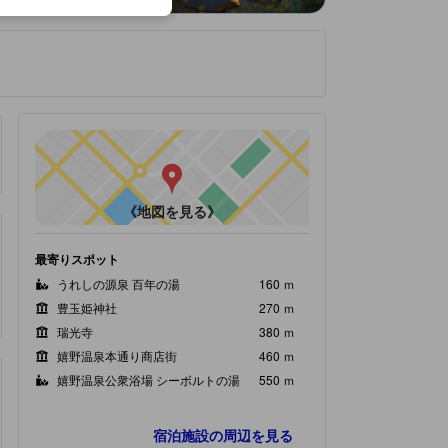
です。
《地図を見る》
最寄りスポット
うれしの源泉 百年の湯
160 ｍ
豊玉姫神社
270 ｍ
瑞光寺
380 ｍ
嬉野温泉本通り商店街
460 ｍ
嬉野温泉公衆浴場 シーボルトの湯
550 ｍ
宿泊施設の周辺を見る