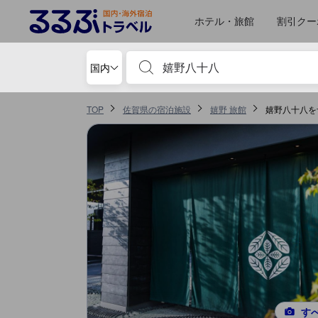
ホテル・旅館
割引クー
宿泊施設名やキーワードを入力し、矢印キー
国内
TOP
佐賀県の宿泊施設
嬉野 旅館
嬉野八十八を
す