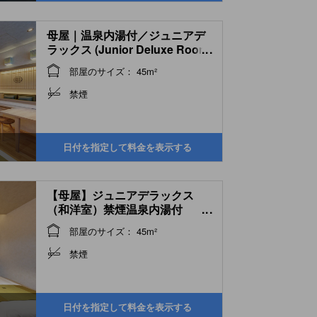
母屋｜温泉内湯付／ジュニアデ
ラックス (Junior Deluxe Room
...
with Indoor Hot Spring Bath
部屋のサイズ： 45m²
(Main Building))
禁煙
日付を指定して料金を表示する
【母屋】ジュニアデラックス
（和洋室）禁煙温泉内湯付
...
(Junior Deluxe
部屋のサイズ： 45m²
Japanese/Western-style Room
with Indoor Hot Spring Bath
禁煙
(Main Building) )
日付を指定して料金を表示する