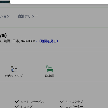
ション
宿泊ポリシー
宿泊施設に備わっていると予測される快適さや客室のレベルを示すもの
a)
, 日本, 843-0301
- 《地図を見る》
館内ショップ
駐車場
シャトルサービス
キッズクラブ
ショップ
エレベーター