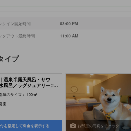
ックイン開始時間
03:00 PM
ックアウト最終時間
11:00 AM
タイプ
｜温泉半露天風呂・サウ
水風呂／ラグジュアリース
...
(Bettei Luxury Suite
部屋のサイズ： 100m²
 Semi Open-air Hot Spring
, Sauna & Cold Water
庭園
)
お部屋の写真をチェック
付を指定して料金を表示する