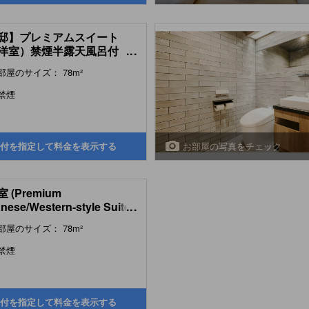
邸】プレミアムスイート
洋室）禁煙半露天風呂付
...
mium Japanese/Western-
部屋のサイズ： 78m²
e Suite with Semi Open-air
 (Annex) )
禁煙
お部屋の写真をチェック
付を指定して料金を表示する
 (Premium
nese/Western-style Suite
...
 Semi Open-air Bath
部屋のサイズ： 78m²
ex) )
禁煙
付を指定して料金を表示する