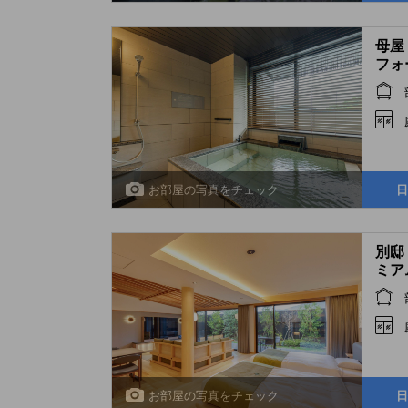
母屋
フォー
Delu
air 
Buil
お部屋の写真をチェック
日
別邸
ミアム
Prem
Open
お部屋の写真をチェック
日