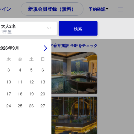
ンイン
新規会員登録（無料）
予約確認
大人2名
検索
1部屋
ーを使用して、チェックイン日とチェックアウト日を移動します。エン
嬉野の宿泊施設 全軒をチェック
2026年9月
木
金
土
日
3
4
5
6
10
11
12
13
17
18
19
20
24
25
26
27