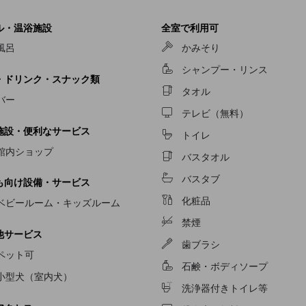
ル・温浴施設
全室で利用可
風呂
かみそり
シャンプー・リンス
・ドリンク・スナック類
タオル
バー
テレビ（無料）
施設・便利なサービス
トイレ
館内ショップ
バスタオル
バスタブ
も向け設備・サービス
化粧品
ベビールーム・キッズルーム
禁煙
他サービス
歯ブラシ
ペット可
石鹸・ボディソープ
小型犬（室内犬）
洗浄器付きトイレ等