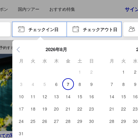
サイ
ポン
国内ツアー
おすすめ特集
やタブキーで進み、エンターキーを押して内容を確定して、検索します。
チェックイン日
チェックアウト日
エンターキーを押して日付選択画面の操作を開始します。方向キ
予約する
2026年8月
月
火
水
木
金
土
日
月
火
水
1
2
1
2
3
4
5
6
7
8
9
7
8
9
10
11
12
13
14
15
16
14
15
16
17
18
19
20
21
22
23
21
22
23
24
25
26
27
28
29
30
28
29
30
31
べての写真を見る