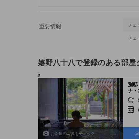
重要情報
チェ
チェ
嬉野八十八
で登録のある部屋
0
別邸
ナ・
イート 
with
Bath
Bath
お部屋の写真をチェック
日