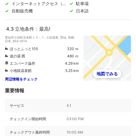
インターネットアクセス（無
駐車場
料）
自動販売機
日本語
4.3
立地条件：最高!
雲仙市小浜町北本町１４－７, 小浜温泉, 雲仙, 長崎,
日本, 854-0514
ほっとふっと105
320 ｍ
波の湯 茜
480 ｍ
エコパーク論所
4.29 km
小地獄温泉館
5.25 km
地図でみる
周辺情報をチェック
重要情報
サービス
4.1
チェックイン開始時間
03:00 PM
チェックアウト最終時間
10:00 AM