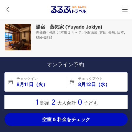
湯宿 蒸気家 (Yuyado Jokiya)
雲仙市小浜町北本町１４－７, 小浜温泉, 雲仙, 長崎, 日本,
854-0514
オンライン予約
チェックイン
チェックアウト
8月11日（火）
8月12日（水）
1
2
0
部屋
大人合計
子ども
空室 & 料金をチェック