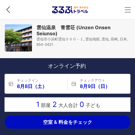
雲仙温泉 青雲荘 (Unzen Onsen
Seiunso)
雲仙市小浜町雲仙５００－１, 雲仙地獄, 雲仙, 長崎, 日本,
854-0621
オンライン予約
チェックイン
チェックアウト
8月8日（土）
8月9日（日）
1
2
0
部屋
大人合計
子ども
空室 & 料金をチェック