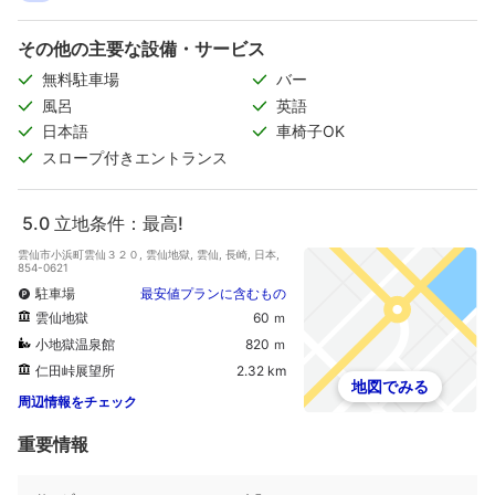
その他の主要な設備・サービス
無料駐車場
バー
風呂
英語
日本語
車椅子OK
スロープ付きエントランス
5.0
立地条件：最高!
雲仙市小浜町雲仙３２０, 雲仙地獄, 雲仙, 長崎, 日本,
854-0621
駐車場
最安値プランに含むもの
雲仙地獄
60 ｍ
小地獄温泉館
820 ｍ
仁田峠展望所
2.32 km
地図でみる
周辺情報をチェック
重要情報