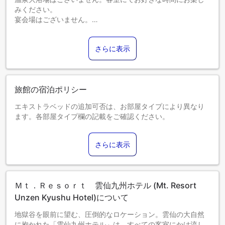
みください。
宴会場はございません。
お子様用の部屋着はゆかたではありません。
国道５７号線、小浜～雲仙間、島原～雲仙間の冬期は路面が
さらに表示
凍結するおそれがありますので、タイヤチェーン又はスノー
タイヤが必要になる場合がございます。
旅館の宿泊ポリシー
エキストラベッドの追加可否は、お部屋タイプにより異なり
ます。各部屋タイプ欄の記載をご確認ください。
さらに表示
Ｍｔ．Ｒｅｓｏｒｔ 雲仙九州ホテル (Mt. Resort
Unzen Kyushu Hotel)について
地獄谷を眼前に望む、圧倒的なロケーション。雲仙の大自然
に抱かれた「雲仙九州ホテル」は、すべての客室にかけ流し