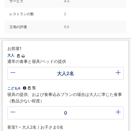
サービス
4.5
レストランの数
2
立地の評価
5.0
お部屋1
大人
通常の食事と寝具/ベッドの提供
大人2名
こどもA
寝具の提供、および食事込みプランの場合は大人に準じた食事
（数品少ない程度）
0
客室1 – 大人2名 / お子さま0名