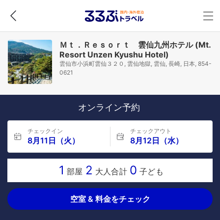
Ｍｔ．Ｒｅｓｏｒｔ 雲仙九州ホテル (Mt.
Resort Unzen Kyushu Hotel)
雲仙市小浜町雲仙３２０, 雲仙地獄, 雲仙, 長崎, 日本, 854-
0621
オンライン予約
チェックイン
チェックアウト
8月11日（火）
8月12日（水）
1
2
0
部屋
大人合計
子ども
空室 & 料金をチェック