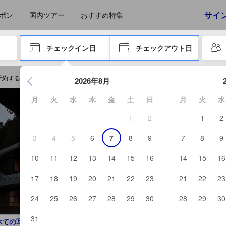
サイ
ポン
国内ツアー
おすすめ特集
やタブキーで進み、エンターキーを押して内容を確定して、検索します。
チェックイン日
チェックアウト日
エンターキーを押して日付選択画面の操作を開始します。方向キ
予約する
2026年8月
月
火
水
木
金
土
日
月
火
水
1
2
1
2
3
4
5
6
7
8
9
7
8
9
10
11
12
13
14
15
16
14
15
16
17
18
19
20
21
22
23
21
22
23
24
25
26
27
28
29
30
28
29
30
31
べての写真を見る