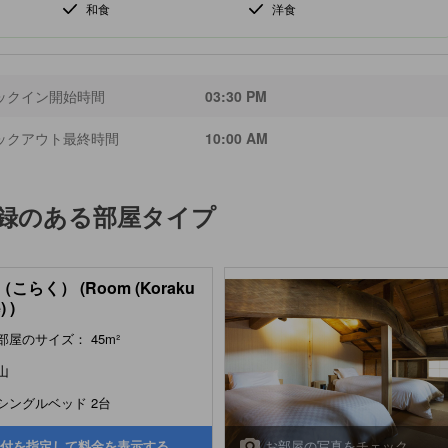
和食
洋食
ックイン開始時間
03:30 PM
ックアウト最終時間
10:00 AM
録のある部屋タイプ
こらく） (Room (Koraku
) )
部屋のサイズ： 45m²
山
シングルベッド 2台
お部屋の写真をチェック
付を指定して料金を表示する