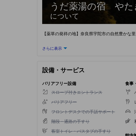
うだ薬湯の宿 やた
について
【薬草の発祥の地】奈良県宇陀市の自然豊かな里山
さらに表示
設備・サービス
バリアフリー設備
食事
スロープ付きエントランス不可
スロープ付きエントランス
バリアフリー不可
バリアフリー
フロントデスクでの手話サポート不可
フロントデスクでの手話サポート
階段・通路の手すり不可
階段・通路の手すり
客室トイレ・バスタブの手すり不可
客室トイレ・バスタブの手すり
館内