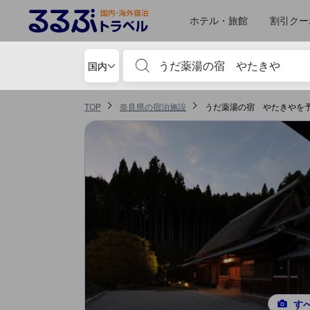
ホテル・旅館
割引クー
宿泊施設名やキーワードを入力し、矢印キー
国内
TOP
奈良県の宿泊施設
うだ薬湯の宿 やたきやを
す