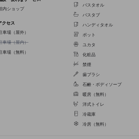
バスタオル
館内ショップ
バスタブ
アクセス
ハンディタオル
駐車場（屋外）
ポット
駐車場（屋内）不可
駐車場（屋内）
ユカタ
駐車場（無料）
化粧品
禁煙
歯ブラシ
石鹸・ボディソープ
暖房（無料）
洋式トイレ
冷蔵庫
冷房（無料）