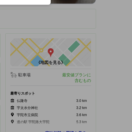
です。
《地図を見る》
駐車場
最安値プランに
含むもの
最寄りスポット
仏隆寺
3.0 km
宇太水分神社
3.2 km
宇陀市立病院
3.6 km
道の駅 宇陀路大宇陀
5.3 km
又兵衛桜
5.3 km