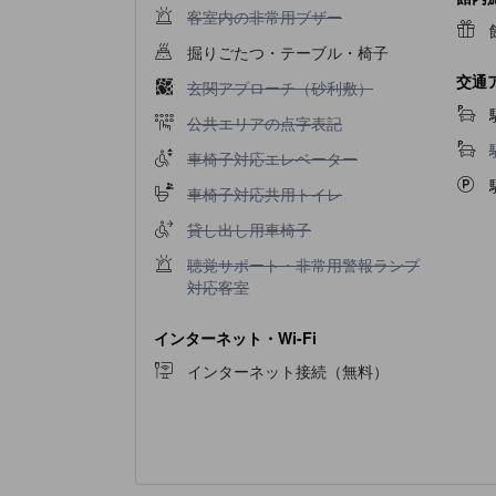
客室内の非常用ブザー不可
客室内の非常用ブザー
掘りごたつ・テーブル・椅子
交通
玄関アプローチ（砂利敷）不可
玄関アプローチ（砂利敷）
公共エリアの点字表記不可
公共エリアの点字表記
車椅子対応エレベーター不可
車椅子対応エレベーター
車椅子対応共用トイレ不可
車椅子対応共用トイレ
貸し出し用車椅子不可
貸し出し用車椅子
聴覚サポート・非常用警報ランプ対応客室不可
聴覚サポート・非常用警報ランプ
対応客室
インターネット・Wi-Fi
インターネット接続（無料）