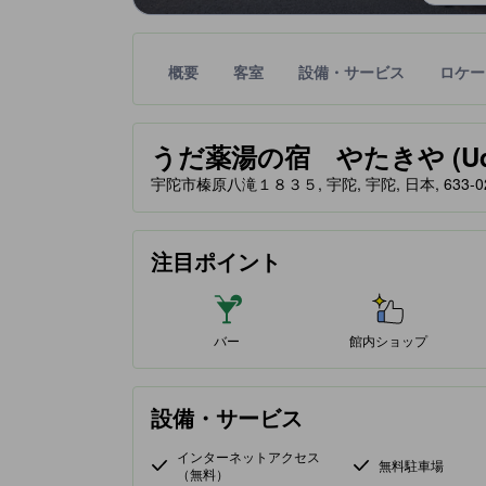
概要
客室
設備・サービス
ロケー
星評価は、提携サイトから受け取った情報であり、
tooltip
うだ薬湯の宿 やたきや (Uda Medi
宇陀市榛原八滝１８３５, 宇陀, 宇陀, 日本, 633-0
注目ポイント
バー
館内ショップ
設備・サービス
インターネットアクセス
無料駐車場
（無料）