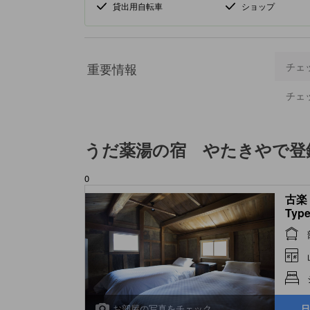
貸出用自転車
ショップ
重要情報
チェ
チェ
うだ薬湯の宿 やたきや
で登
0
古楽（
Type
お部屋の写真をチェック
日