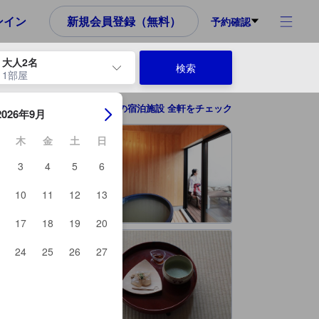
ンイン
新規会員登録（無料）
予約確認
大人2名
検索
1部屋
ーを使用して、チェックイン日とチェックアウト日を移動します。エン
宇陀の宿泊施設 全軒をチェック
2026年9月
木
金
土
日
3
4
5
6
10
11
12
13
17
18
19
20
24
25
26
27