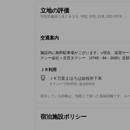
立地の評価
宇陀市榛原八滝１８３５, 宇陀, 宇陀, 日本, 633-0216
交通案内
施設内に無料駐車場がございます。※現在、送迎サー
クシー会社＞古宮タクシー （0745－84－2020）近鉄タ
ＪＲ利用
ＪＲ万葉まほろば線桜井下車
タクシーで約40分, 徒歩約0分
表示している距離は、地図上で測った直線距離です。ル
宿泊施設ポリシー