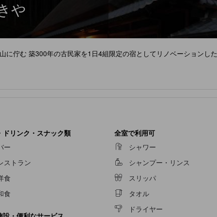
きや
に佇む 築300年の古民家を1日4組限定の宿としてリノベーションした
・ドリンク・スナック類
全室で利用可
バー
シャワー
レストラン
シャンプー・リンス
洋食
スリッパ
和食
タオル
ドライヤー
施設・便利なサービス