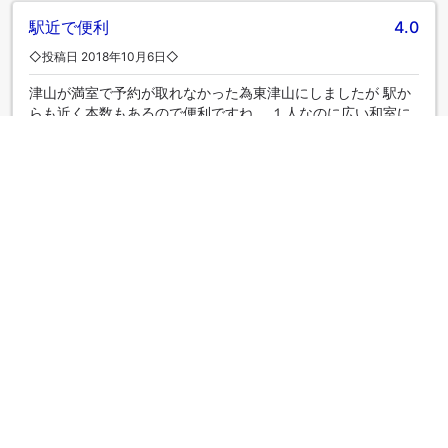
駅近で便利
4.0
◇投稿日 2018年10月6日◇
津山が満室で予約が取れなかった為東津山にしましたが 駅か
らも近く本数もあるので便利ですね。 １人なのに広い和室に
泊めてもらい快適でした。 ただ布団は安っぽすぎて改善の余
地ありです。 朝食はいたって普通ですが種類が少ないです。
ここは無料じゃないんだからこれも改善の余地ありかな？ し
かし接客は良いですね。施設も古いですが快適に過ごせまし
た。 夕食はマクドナルドや大阪王将などが近くにありますか
ら 慌てて来ても大丈夫です。マック（関西はマクド）は２４
時間 大阪王将は２２時まで（ラストオーダー２１時３０分）
徒歩圏内です。
|
ひとり旅
さらにクチコミを表示
部屋タイプ一覧へ戻る