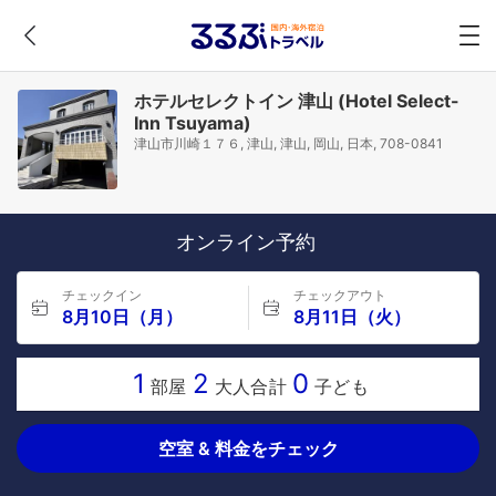
ホテルセレクトイン 津山 (Hotel Select-
Inn Tsuyama)
津山市川崎１７６, 津山, 津山, 岡山, 日本, 708-0841
オンライン予約
チェックイン
チェックアウト
8月10日（月）
8月11日（火）
1
2
0
部屋
大人合計
子ども
空室 & 料金をチェック