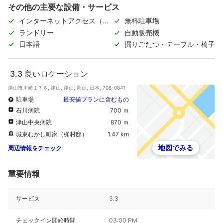
その他の主要な設備・サービス
インターネットアクセス（無
無料駐車場
料）
ランドリー
自動販売機
日本語
掘りごたつ・テーブル・椅子
3.3
良いロケーション
津山市川崎１７６, 津山, 津山, 岡山, 日本, 708-0841
駐車場
最安値プランに含むもの
石川病院
700 ｍ
津山中央病院
870 ｍ
城東むかし町家（梶村邸）
1.47 km
地図でみる
周辺情報をチェック
重要情報
サービス
3.3
チェックイン開始時間
03:00 PM