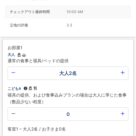
チェックアウト最終時間
10:00 AM
立地の評価
3.3
お部屋1
大人
通常の食事と寝具/ベッドの提供
大人2名
こどもA
寝具の提供、および食事込みプランの場合は大人に準じた食事
（数品少ない程度）
0
客室1 – 大人2名 / お子さま0名