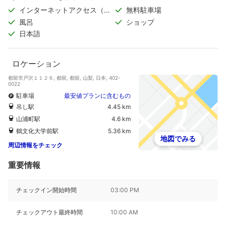
インターネットアクセス（無
無料駐車場
料）
風呂
ショップ
日本語
ロケーション
都留市戸沢１１２６, 都留, 都留, 山梨, 日本, 402-
0022
駐車場
最安値プランに含むもの
吊し駅
4.45 km
山浦町駅
4.6 km
鶴文化大学前駅
5.36 km
地図でみる
周辺情報をチェック
重要情報
チェックイン開始時間
03:00 PM
チェックアウト最終時間
10:00 AM