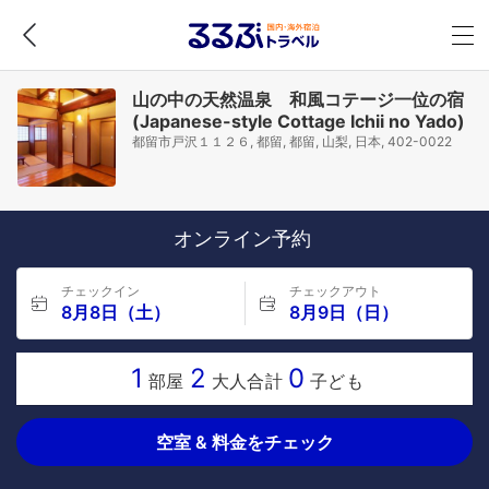
山の中の天然温泉 和風コテージ一位の宿
(Japanese-style Cottage Ichii no Yado)
都留市戸沢１１２６, 都留, 都留, 山梨, 日本, 402-0022
オンライン予約
チェックイン
チェックアウト
8月8日（土）
8月9日（日）
1
2
0
部屋
大人合計
子ども
空室 & 料金をチェック