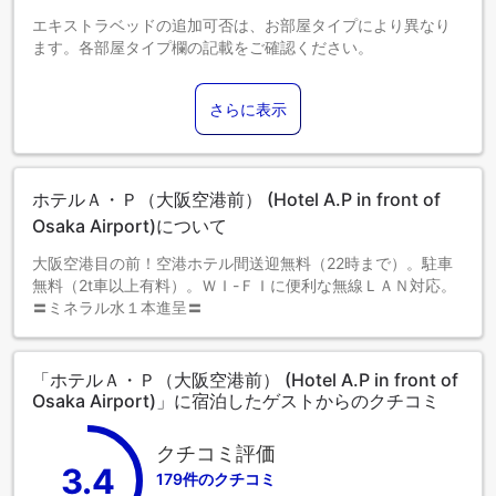
エキストラベッドの追加可否は、お部屋タイプにより異なり
ます。各部屋タイプ欄の記載をご確認ください。
さらに表示
ホテルＡ・Ｐ（大阪空港前） (Hotel A.P in front of
Osaka Airport)について
大阪空港目の前！空港ホテル間送迎無料（22時まで）。駐車
無料（2t車以上有料）。ＷＩ-ＦＩに便利な無線ＬＡＮ対応。
〓ミネラル水１本進呈〓
「ホテルＡ・Ｐ（大阪空港前） (Hotel A.P in front of
Osaka Airport)」に宿泊したゲストからのクチコミ
クチコミ評価
3.4
179件のクチコミ