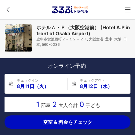
ホテルＡ・Ｐ（大阪空港前） (Hotel A.P in
front of Osaka Airport)
豊中市蛍池西町２－１２－２７, 大阪空港, 豊中, 大阪, 日
本, 560-0036
オンライン予約
チェックイン
チェックアウト
8月11日（火）
8月12日（水）
1
2
0
部屋
大人合計
子ども
空室 & 料金をチェック