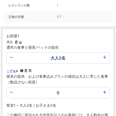
レストランの数
1
立地の評価
3.7
お部屋1
大人
通常の食事と寝具/ベッドの提供
大人2名
こどもA
寝具の提供、および食事込みプランの場合は大人に準じた食事
（数品少ない程度）
0
客室1 – 大人2名 / お子さま0名
この施設に宿泊される中学生以上のお客様には、大人料金が適