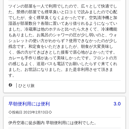
ツインの部屋を一人で利用でしたので、広々として快適でし
た。禁煙の部屋でも煙草臭いと口コミで読みましたので心配
でしたが、全く煙草臭くなくよかったです。空気清浄機と加
湿器が部屋数分？各階に置いてあり借りれるようになってい
ました。冷蔵庫は他のホテルと比べたら大きくて、冷凍機能
もありました。お風呂のシャワーの圧が少し弱いのと、ウォ
シュレットの使い方がわからず？使用できなかったのが少し
残念です。和定食をいただきましたが、朝食が大変美味し
く、係の方がてきぱきとした接客で居心地がよかったです。
カレーも手作り感があって美味しかったです。フロントの方
の感じもよく、送迎バスも電話でお願いしたらすぐ来てくれ
ました。お世話になりました。また是非利用させて頂きま
す。
|
ひとり旅
早朝便利用には便利
3.0
◇投稿日 2023年2月13日◇
伊丹空港に徒歩圏内 早朝便利用には便利でした。