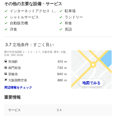
その他の主要な設備・サービス
インターネットアクセス（無
駐車場
料）
シャトルサービス
ランドリー
自動販売機
和食
洋食
英語
3.7
立地条件：すごく良い
豊中市蛍池西町２－１２－２７, 大阪空港, 豊中, 大阪,
日本, 560-0036
蛍池駅
610 ｍ
南門前池
730 ｍ
箕輪池
840 ｍ
大阪国際空港
860 ｍ
地図でみる
周辺情報をチェック
重要情報
サービス
3.4