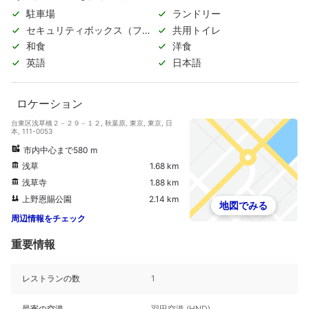
駐車場
ランドリー
セキュリティボックス（フロ
共用トイレ
ント）
和食
洋食
英語
日本語
ロケーション
台東区浅草橋２－２９－１２, 秋葉原, 東京, 東京, 日
本, 111-0053
市内中心まで580 m
浅草
1.68 km
浅草寺
1.88 km
上野恩賜公園
2.14 km
地図でみる
周辺情報をチェック
重要情報
レストランの数
1
最寄の空港
羽田空港 (HND)