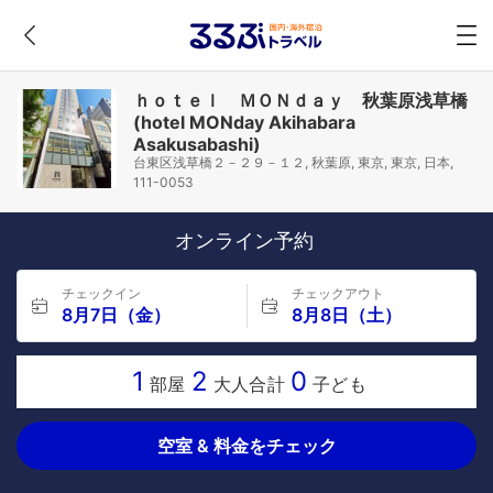
ｈｏｔｅｌ ＭＯＮｄａｙ 秋葉原浅草橋
(hotel MONday Akihabara
Asakusabashi)
台東区浅草橋２－２９－１２, 秋葉原, 東京, 東京, 日本,
111-0053
オンライン予約
チェックイン
チェックアウト
8月7日（金）
8月8日（土）
1
2
0
部屋
大人合計
子ども
空室 & 料金をチェック