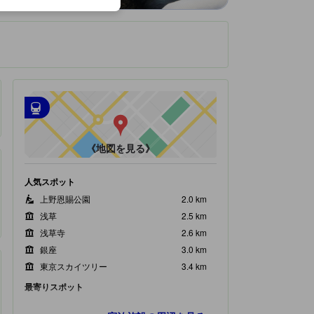
です。
最寄の交通機関
tooltip
•
最寄の駅：秋葉原（距離0.15km）
•
最寄の駅：地下鉄 岩本町駅（距離0.26km）
《地図を見る》
人気スポット
上野恩賜公園
2.0 km
浅草
2.5 km
浅草寺
2.6 km
銀座
3.0 km
東京スカイツリー
3.4 km
最寄りスポット
カイハウス日本料理教室
120 ｍ