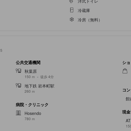
洋式トイレ
冷蔵庫
冷房（無料）
5
公共交通機関
ショ
秋葉原
150 ｍ
徒歩 4分
地下鉄 岩本町駅
コン
260 ｍ
館
病院・クリニック
現金
Hosendo
780 ｍ
A
15