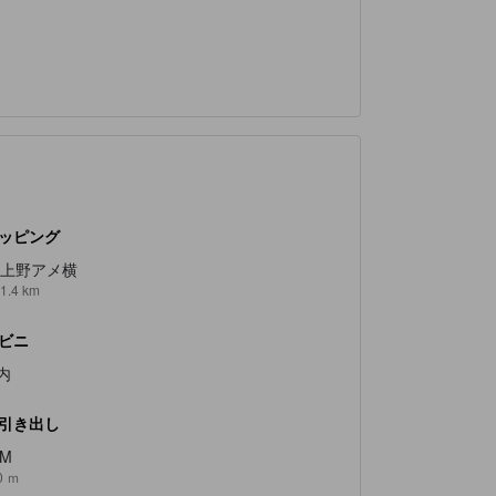
ッピング
上野アメ横
1.4 km
ビニ
内
引き出し
TM
0 ｍ