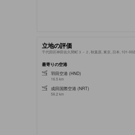
立地の評価
千代田区神田佐久間町３－２, 秋葉原, 東京, 日本, 101-002
最寄りの空港
羽田空港 (HND)
16.5 km
成田国際空港 (NRT)
56.2 km