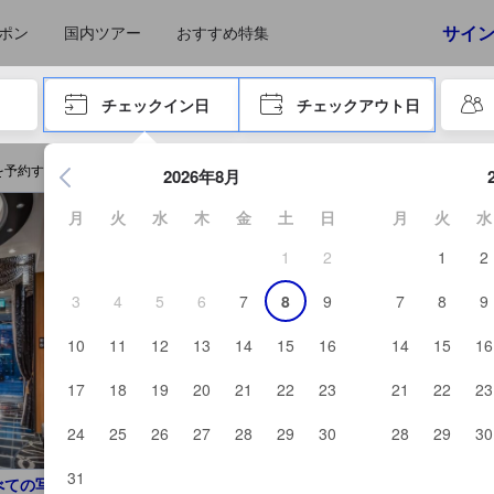
サイ
ポン
国内ツアー
おすすめ特集
やタブキーで進み、エンターキーを押して内容を確定して、検索します。
チェックイン日
チェックアウト日
エンターキーを押して日付選択画面の操作を開始します。方向キ
を予約する
2026年8月
月
火
水
木
金
土
日
月
火
水
1
2
1
2
3
4
5
6
7
8
9
7
8
9
10
11
12
13
14
15
16
14
15
16
17
18
19
20
21
22
23
21
22
23
24
25
26
27
28
29
30
28
29
30
31
べての写真を見る