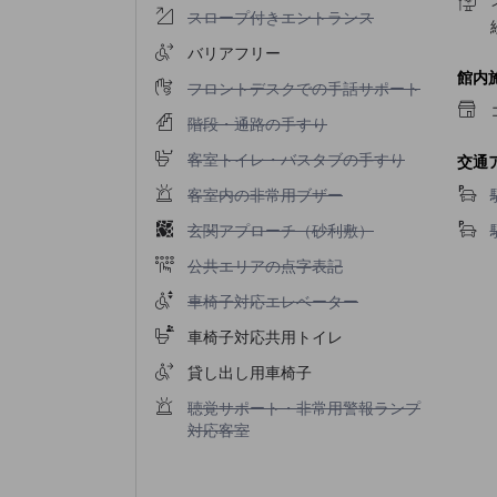
スロープ付きエントランス不可
スロープ付きエントランス
バリアフリー
館内
フロントデスクでの手話サポート不可
フロントデスクでの手話サポート
階段・通路の手すり不可
階段・通路の手すり
客室トイレ・バスタブの手すり不可
客室トイレ・バスタブの手すり
交通
客室内の非常用ブザー不可
客室内の非常用ブザー
玄関アプローチ（砂利敷）不可
玄関アプローチ（砂利敷）
公共エリアの点字表記不可
公共エリアの点字表記
車椅子対応エレベーター不可
車椅子対応エレベーター
車椅子対応共用トイレ
貸し出し用車椅子
聴覚サポート・非常用警報ランプ対応客室不可
聴覚サポート・非常用警報ランプ
対応客室