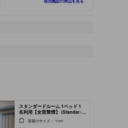
宿泊施設の周辺を見る
秋葉原
150 ｍ
チョップチョップ
250 ｍ
和泉公園
250 ｍ
地下鉄 岩本町駅
260 ｍ
スタンダードルーム 1ベッド 1
名利用【全室禁煙】 (Standard
...
Room (1 Bed))
部屋のサイズ： 11m²