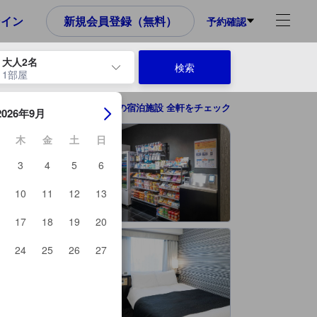
ンイン
新規会員登録（無料）
予約確認
大人2名
検索
1部屋
ーを使用して、チェックイン日とチェックアウト日を移動します。エン
東京の宿泊施設 全軒をチェック
2026年9月
木
金
土
日
3
4
5
6
10
11
12
13
17
18
19
20
24
25
26
27