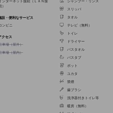
インターネット接続（ＬＡＮ接
シャンプー・リンス
続）
スリッパ
タオル
施設・便利なサービス
コンビニ
テレビ（無料）
トイレ
アクセス
ドライヤー
駐車場（屋外）不可
駐車場（屋外）
バスタオル
駐車場（屋内）不可
駐車場（屋内）
バスタブ
ポット
ユカタ
禁煙
歯ブラシ
洗浄器付きトイレ等
暖房（無料）