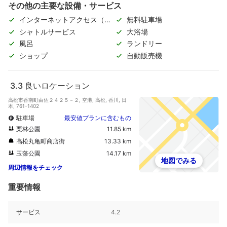
その他の主要な設備・サービス
インターネットアクセス（無
無料駐車場
料）
シャトルサービス
大浴場
風呂
ランドリー
ショップ
自動販売機
3.3
良いロケーション
高松市香南町由佐２４２５－２, 空港, 高松, 香川, 日
本, 761-1402
駐車場
最安値プランに含むもの
栗林公園
11.85 km
高松丸亀町商店街
13.33 km
玉藻公園
14.17 km
地図でみる
周辺情報をチェック
重要情報
サービス
4.2