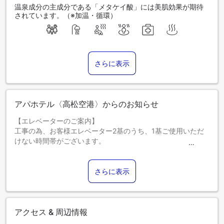
温泉成分の主成分である「メタケイ酸」には美肌効果が期待
されています。（※加温・循環）
さらに表示
アパホテル〈高松空港〉からのお知らせ
【エレベーターのご案内】
工事の為、お客様エレベーター2基のうち、1基ご使用いただ
けない時間帯がございます。
2025年6月26日 ・ 2025年7月1日～7月4日
また、6月27日及び6月30日、業務用エレベーター更新工事の
ため、 9：00～18：00の時間帯にお客様エレベーターをフロ
さらに表示
ント及び清掃のスタッフが利用する場合がございます。
日中の時間帯にて音等が発生する場合がございます。 お客様
には大変ご不便・ご迷惑をお掛け致しますが、何卒ご理解の
程お願い申し上げます。
アクセス & 周辺情報