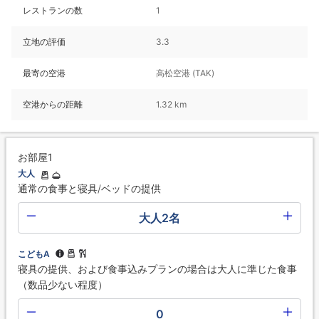
レストランの数
1
立地の評価
3.3
最寄の空港
高松空港 (TAK)
空港からの距離
1.32 km
お部屋1
大人
通常の食事と寝具/ベッドの提供
大人2名
こどもA
寝具の提供、および食事込みプランの場合は大人に準じた食事
（数品少ない程度）
0