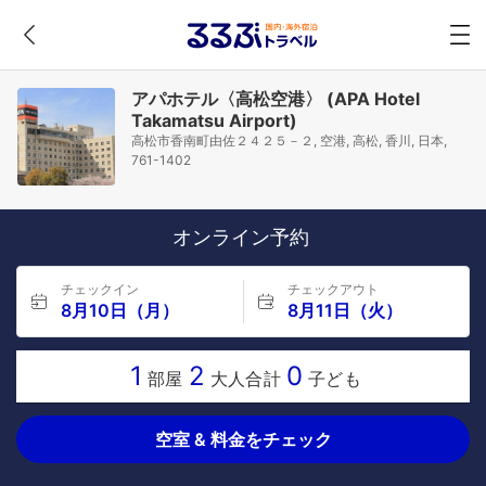
アパホテル〈高松空港〉 (APA Hotel
Takamatsu Airport)
高松市香南町由佐２４２５－２, 空港, 高松, 香川, 日本,
761-1402
オンライン予約
チェックイン
チェックアウト
8月10日（月）
8月11日（火）
1
2
0
部屋
大人合計
子ども
空室 & 料金をチェック