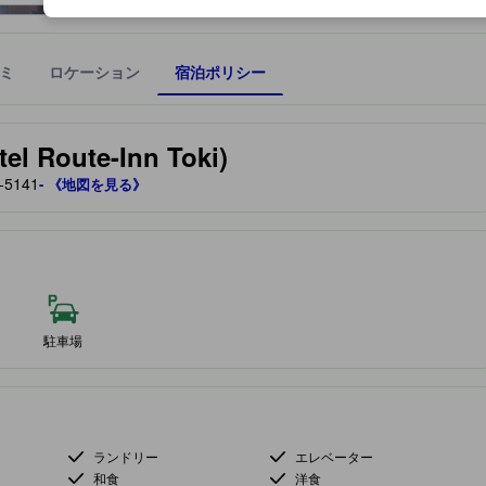
ミ
ロケーション
宿泊ポリシー
宿泊施設に備わっていると予測される快適さや客室のレベルを示すもの
Route-Inn Toki)
5141
- 《地図を見る》
駐車場
ランドリー
エレベーター
和食
洋食