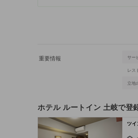
重要情報
サー
レス
立地
ホテル ルートイン 土岐
で登
ツイン