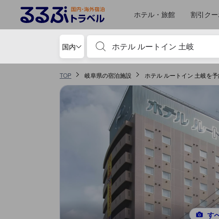
るるぶトラベルに掲載されているクチコミは実際に予約をし、宿泊を終
tooltip
詳細を見る
お部屋の快適さ・クオリティスコア 5点満点中3.8点 多治見における高スコア
食事 スコア 5点満点中3.8点 多治見における高スコア
ロケーションスコア 5点満点中3.6点 多治見における高スコア
サービススコア 5点満点中3.6点 多治見における高スコア
風呂スコア 5点満点中3.6点 多治見における高スコア
施設・設備スコア 5点満点中3.6点 多治見における高スコア
移動先はクチコミページ 1
移動先はクチコミページ 1
ホテル・旅館
割引クー
宿泊施設名やキーワードを入力し、矢印キー
国内
TOP
岐阜県の宿泊施設
ホテル ルートイン 土岐を
す