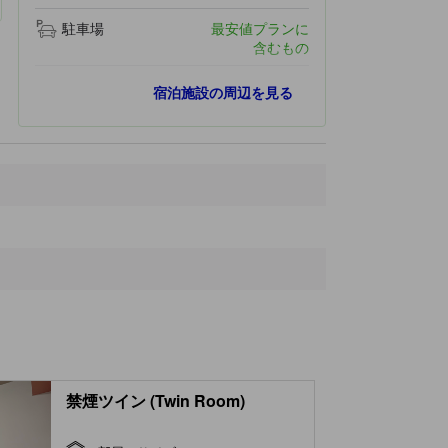
駐車場
最安値プランに
含むもの
最寄りスポット
宿泊施設の周辺を見る
Tokishi Station
370 ｍ
曽木公園
1.2 km
Coleman
3.0 km
土岐プレミアム・アウトレット
3.0 km
土岐市立総合病院
3.3 km
禁煙ツイン (Twin Room)