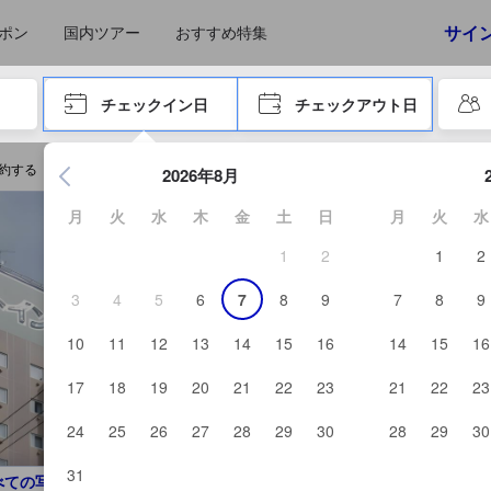
えたゲストから提供されています。実際の経験に基づいた内容であるた
サイ
ポン
国内ツアー
おすすめ特集
やタブキーで進み、エンターキーを押して内容を確定して、検索します。
チェックイン日
チェックアウト日
エンターキーを押して日付選択画面の操作を開始します。方向キ
予約する
2026年8月
月
火
水
木
金
土
日
月
火
水
1
2
1
2
3
4
5
6
7
8
9
7
8
9
10
11
12
13
14
15
16
14
15
16
17
18
19
20
21
22
23
21
22
23
24
25
26
27
28
29
30
28
29
30
31
べての写真を見る