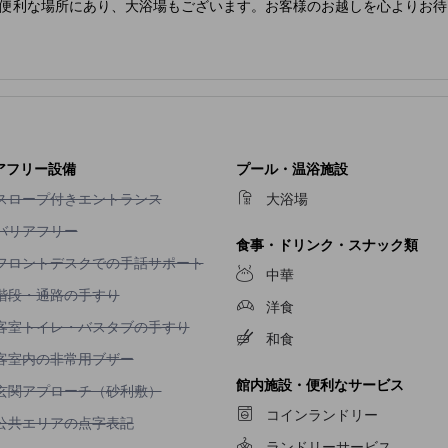
便利な場所にあり、大浴場もございます。お客様のお越しを心よりお待
アフリー設備
プール・温浴施設
スロープ付きエントランス不可
スロープ付きエントランス
大浴場
バリアフリー不可
バリアフリー
食事・ドリンク・スナック類
フロントデスクでの手話サポート不可
フロントデスクでの手話サポート
中華
階段・通路の手すり不可
階段・通路の手すり
洋食
客室トイレ・バスタブの手すり不可
客室トイレ・バスタブの手すり
和食
客室内の非常用ブザー不可
客室内の非常用ブザー
館内施設・便利なサービス
玄関アプローチ（砂利敷）不可
玄関アプローチ（砂利敷）
コインランドリー
公共エリアの点字表記不可
公共エリアの点字表記
ランドリーサービス