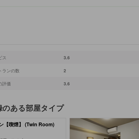
ビス
3.6
トランの数
2
の評価
3.6
録のある部屋タイプ
【喫煙】 (Twin Room)