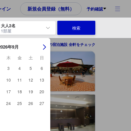
め、これから宿泊選びをされるユーザーにとっても参考となる信頼でき
ンイン
新規会員登録（無料）
予約確認
大人2名
検索
1部屋
ーを使用して、チェックイン日とチェックアウト日を移動します。エン
多治見の宿泊施設 全軒をチェック
2026年9月
木
金
土
日
3
4
5
6
10
11
12
13
17
18
19
20
24
25
26
27