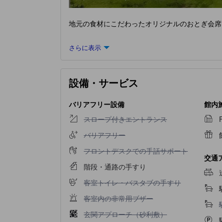
地元の食材にこだわったオリジナルのおとぎ会席
さらに表示
設備・サービス
バリアフリー設備
館内
スロープ付きエントランス不可
スロープ付きエントランス
バリアフリー不可
バリアフリー
フロントデスクでの手話サポート不可
フロントデスクでの手話サポート
交通
階段・通路の手すり
客室トイレ・バスタブの手すり不可
客室トイレ・バスタブの手すり
客室内の非常用ブザー不可
客室内の非常用ブザー
玄関アプローチ（砂利敷）不可
玄関アプローチ（砂利敷）