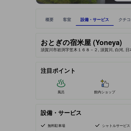
概要
客室
設備・サービス
クチコ
星評価は、提携サイトから受け取った情報であり、
tooltip
おとぎの宿米屋 (Yoneya)
須賀川市岩渕字笠木１６８－２, 須賀川, 白河, 日本, 
注目ポイント
風呂
館内ショップ
設備・サービス
無料駐車場
シャトルサービス