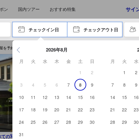
えたゲストから提供されています。実際の経験に基づいた内容であるた
サイ
ポン
国内ツアー
おすすめ特集
やタブキーで進み、エンターキーを押して内容を確定して、検索します。
チェックイン日
チェックアウト日
エンターキーを押して日付選択画面の操作を開始します。方向キ
屋を予約する
2026年8月
月
火
水
木
金
土
日
月
火
水
1
2
1
2
3
4
5
6
7
8
9
7
8
9
10
11
12
13
14
15
16
14
15
16
17
18
19
20
21
22
23
21
22
23
24
25
26
27
28
29
30
28
29
30
31
べての写真を見る