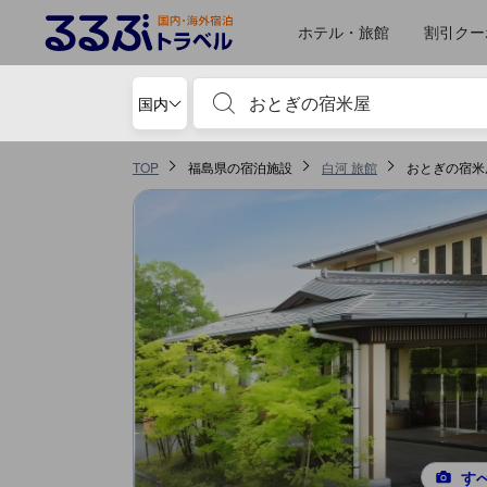
るるぶトラベルに掲載されているクチコミは実際に予約をし、宿泊を終
tooltip
詳細を見る
サービススコア 5点満点中4.9点 白河における高スコア
食事 スコア 5点満点中4.8点 白河における高スコア
風呂スコア 5点満点中4.6点 白河における高スコア
お部屋の快適さ・クオリティスコア 5点満点中4.4点 白河における高スコア
施設・設備スコア 5点満点中4.4点 白河における高スコア
ロケーションスコア 5点満点中4点 白河における高スコア
移動先はクチコミページ 1
移動先はクチコミページ 1
ホテル・旅館
割引クー
宿泊施設名やキーワードを入力し、矢印キー
国内
TOP
福島県の宿泊施設
白河 旅館
おとぎの宿米
す