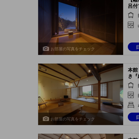
呂付
(Pri
Open
Cypr
Anne
お部屋の写真をチェック
本館
き『結
Indo
Mai 
お部屋の写真をチェック