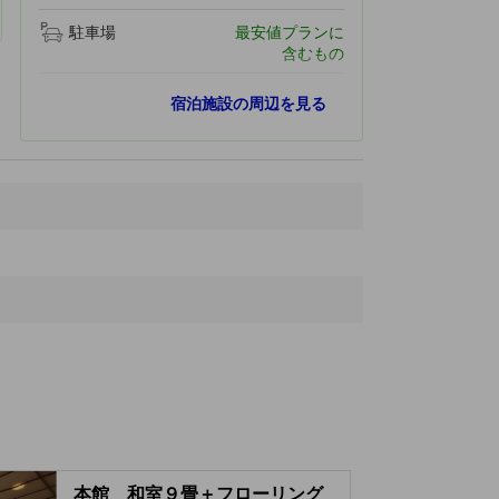
駐車場
最安値プランに
含むもの
最寄りスポット
宿泊施設の周辺を見る
須賀川市芭蕉記念館
4.8 km
岩瀬病院
5.4 km
須賀川牡丹園
5.6 km
翠ケ丘公園
5.7 km
会田病院
6.1 km
本館 和室９畳＋フローリング