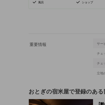
風呂
ショップ
重要情報
サー
チェ
チェ
立地
おとぎの宿米屋
で登録のある
【離