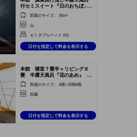
付セミスイート『日のおちぼ』
...
(Semi-suite with Semi Open-air
部屋のサイズ： 55m²
Hot Spring Bath (Hi no Ochibo
Type, Main Building) )
山
セミダブルベッド 2台
日付を指定して料金を表示する
本館 寝室７畳半＋リビング６
畳 半露天風呂『花のあめ』
...
(Room with Semi Open-air
部屋のサイズ： 8畳+洋間6畳
Bath (Bedroom (Tatami) +
Living Room, Hana no Ame
田園
Type, Main Building) )
日付を指定して料金を表示する