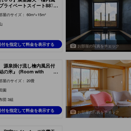
プライベートスイート887
...
vate Suite with Scenic View
部屋のサイズ： 60m²+15m²
-air Bath & Indoor
ess Bath (Type 887,
山
x 88) )
日付を指定して料金を表示する
お部屋の写真をチェック
 源泉掛け流し檜内風呂付
の米』 (Room with
...
or Hot Spring Bath (Yui no
部屋のサイズ： 20畳
Type, Main Building) )
田園
布団 3組
日付を指定して料金を表示する
お部屋の写真をチェック