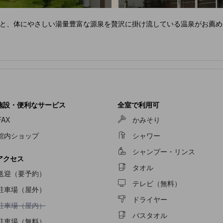
と、体にやさしい湯量豊富な源泉を贅沢に掛け流している温泉がお薦め
施設・便利なサービス
全室で利用可
FAX
かみそり
館内ショップ
シャワー
シャンプー・リンス
アクセス
タオル
送迎（要予約）
テレビ（無料）
駐車場（屋外）
ドライヤー
駐車場（屋内）不可
駐車場（屋内）
バスタオル
駐車場（無料）