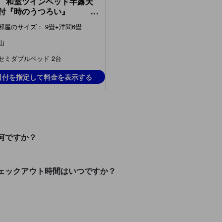
 和室ツインベッド半露天
付『時のうつろい』
...
anese-style Room with
部屋のサイズ： 9畳+洋間6畳
 Open-air Bath (Twin
, Toki no Utsuroi Type,
山
 Building) )
セミダブルベッド 2台
日付を指定して料金を表示する
何ですか？
ェックアウト時間はいつですか？