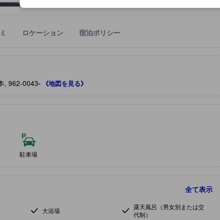
ミ
ロケーション
宿泊ポリシー
宿泊施設に備わっていると予測される快適さや客室のレベルを示すもの
962-0043
- 《地図を見る》
駐車場
全て表示
露天風呂（男女別または交
大浴場
代制）