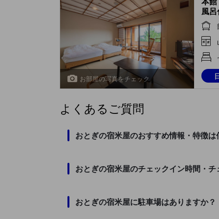
本館
風呂
(Jap
Semi
Beds
Main
お部屋の写真をチェック
よくあるご質問
おとぎの宿米屋のおすすめ情報・特徴は
おとぎの宿米屋のチェックイン時間・チ
おとぎの宿米屋に駐車場はありますか？