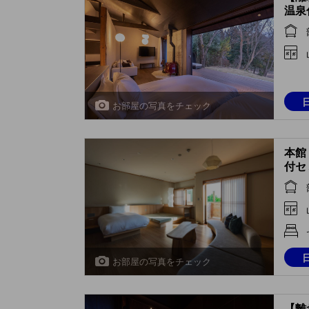
温泉
イン (
Hot 
お部屋の写真をチェック
本館
付セ
音』 (
Open
(Ura
Build
お部屋の写真をチェック
【離