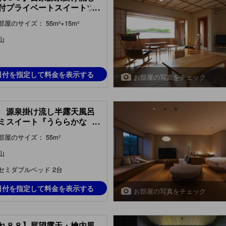
付プライベートスイートツ
...
Private Twin Suite with
部屋のサイズ： 55m²+15m²
Spring (Annex 88) )
山
日付を指定して料金を表示する
お部屋の写真をチェック
 源泉掛け流し半露天風呂
ミスイート『うららかな
...
Semi-suite with Semi
部屋のサイズ： 55m²
-air Hot Spring Bath
raka na Oto Type, Main
山
ing) )
セミダブルベッド 2台
日付を指定して料金を表示する
お部屋の写真をチェック
れ８８】展望露天・檜内風