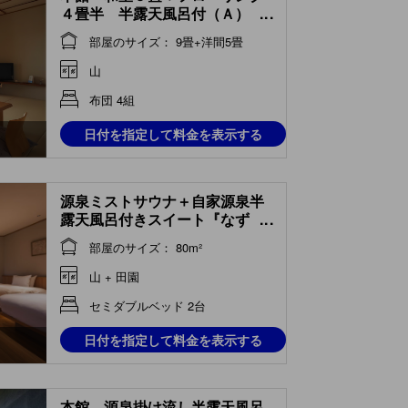
４畳半 半露天風呂付（Ａ）
...
(Japanese-style Room with
部屋のサイズ： 9畳+洋間5畳
Wooden Flooring & Semi
Open-air Bath (Type A, Main
山
Building) )
布団 4組
日付を指定して料金を表示する
源泉ミストサウナ＋自家源泉半
露天風呂付きスイート『なず
...
む』 (Suite with Hot Spring
部屋のサイズ： 80m²
Mist Sauna & Semi Open-air
Hot Spring Bath (Nazumu
山 + 田園
Type) )
セミダブルベッド 2台
日付を指定して料金を表示する
本館 源泉掛け流し半露天風呂