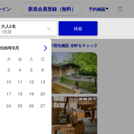
め、これから宿泊選びをされるユーザーにとっても参考となる信頼でき
ンイン
新規会員登録（無料）
予約確認
大人2名
検索
1部屋
ーを使用して、チェックイン日とチェックアウト日を移動します。エン
白河の宿泊施設 全軒をチェック
2026年9月
木
金
土
日
3
4
5
6
10
11
12
13
17
18
19
20
24
25
26
27