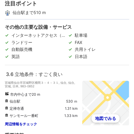
注目ポイント
仙台駅まで510 m
その他の主要な設備・サービス
インターネットアクセス（無
駐車場
料）
ランドリー
FAX
自動販売機
共用トイレ
英語
日本語
3.6
立地条件：すごく良い
宮城県仙台市宮城野区榴岡３－４－３１, 仙台, 仙台,
宮城, 日本, 983-0852
市内中心まで20 m
仙台駅
530 ｍ
定禅寺通
1.31 km
サンモール一番町
1.33 km
地図でみる
周辺情報をチェック