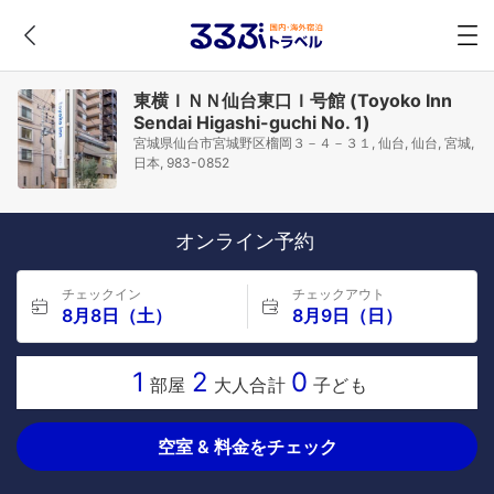
東横ＩＮＮ仙台東口Ｉ号館 (Toyoko Inn
Sendai Higashi-guchi No. 1)
宮城県仙台市宮城野区榴岡３－４－３１, 仙台, 仙台, 宮城,
日本, 983-0852
オンライン予約
チェックイン
チェックアウト
8月8日（土）
8月9日（日）
1
2
0
部屋
大人合計
子ども
空室 & 料金をチェック