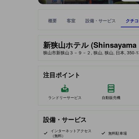
概要
客室
設備・サービス
クチコ
星評価は、提携サイトから受け取った情報であり、
tooltip
新狭山ホテル (Shinsayama H
狭山市新狭山３－９－２, 狭山, 狭山, 日本, 350-1
注目ポイント
ランドリーサービス
自動販売機
設備・サービス
インターネットアクセス
無料駐車場
（無料）