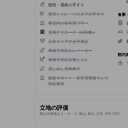
階段・通路の手すり
客室トイレ・バスタブの手すり不可
客室トイレ・バスタブの手すり
食事
客室内の非常用ブザー不可
客室内の非常用ブザー
玄関アプローチ（砂利敷）不可
玄関アプローチ（砂利敷）
公共エリアの点字表記不可
公共エリアの点字表記
車椅子対応エレベーター不可
車椅子対応エレベーター
館内
車椅子対応共用トイレ不可
車椅子対応共用トイレ
貸し出し用車椅子不可
貸し出し用車椅子
聴覚サポート・非常用警報ランプ対応客室不可
聴覚サポート・非常用警報ランプ
対応客室
立地の評価
狭山市新狭山３－９－２, 狭山, 狭山, 日本, 350-1331