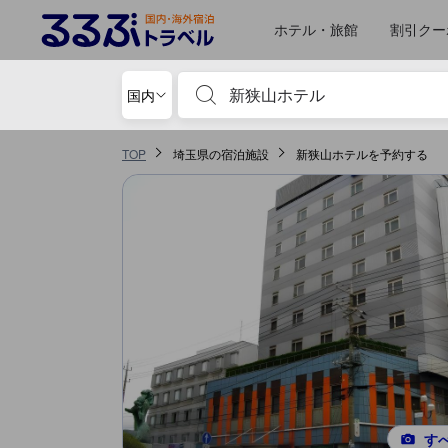
るるぶトラベルに掲載されているクチコミは実際に予約をし、宿泊を終
tooltip
詳細を見る
ロケーションスコア 5点満点中4.4点 狭山における高スコア
お部屋の快適さ・クオリティスコア 5点満点中4点 狭山における高スコア
サービススコア 5点満点中3.9点 狭山における高スコア
施設・設備スコア 5点満点中3.7点 狭山における高スコア
風呂スコア 5点満点中3.5点 狭山における高スコア
食事 スコア 5点満点中3.5点 狭山における高スコア
ホテル・旅館
割引クー
宿泊施設名やキーワードを入力し、矢印キー
国内
TOP
埼玉県の宿泊施設
新狭山ホテルを予約する
す