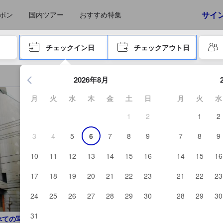
えたゲストから提供されています。実際の経験に基づいた内容であるた
サイ
ポン
国内ツアー
おすすめ特集
やタブキーで進み、エンターキーを押して内容を確定して、検索します。
チェックイン日
チェックアウト日
エンターキーを押して日付選択画面の操作を開始します。方向キ
2026年8月
月
火
水
木
金
土
日
月
火
水
1
2
1
2
3
4
5
6
7
8
9
7
8
9
10
11
12
13
14
15
16
14
15
16
17
18
19
20
21
22
23
21
22
23
24
25
26
27
28
29
30
28
29
30
31
べての写真を見る