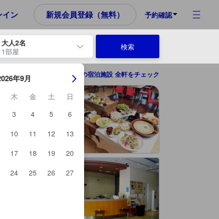
め、これから宿泊選びをされるユーザーにとっても参考となる信頼でき
ンイン
新規会員登録（無料）
予約確認
大人2名
検索
1部屋
ーを使用して、チェックイン日とチェックアウト日を移動します。エン
狭山の宿泊施設 全軒をチェック
2026年9月
木
金
土
日
3
4
5
6
10
11
12
13
17
18
19
20
24
25
26
27