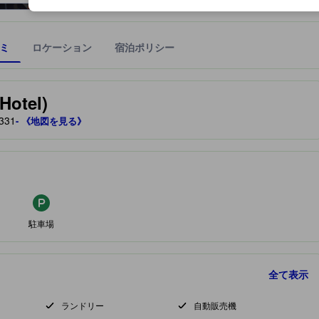
ミ
ロケーション
宿泊ポリシー
宿泊施設に備わっていると予測される快適さや客室のレベルを示すもの
otel)
331
- 《地図を見る》
駐車場
全て表示
ランドリー
自動販売機