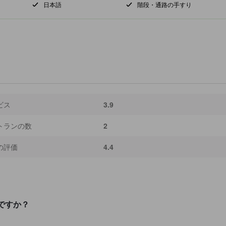
日本語
階段・通路の手すり
ビス
3.9
トランの数
2
の評価
4.4
ですか？