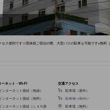
クセス便利です☆団体様ご宿泊の際、大型バスの駐車も可能です※無料
ーネット・Wi-Fi
交通アクセス
インターネット接続（無線）
駐車場（屋外）
駐車場（屋内）不可
インターネット接続（無料）
駐車場（屋内）
インターネット接続（ＬＡＮ接
駐車場（無料）