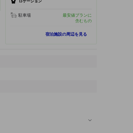
ロケーション
駐車場
最安値プランに
含むもの
最寄りスポット
宿泊施設の周辺を見る
至聖病院
1.0 km
狭山ベリーランド
2.0 km
狭山市都市緑化植物園
3.6 km
狭山市立智光山公園こども動物園
3.7 km
堀兼之井
3.8 km