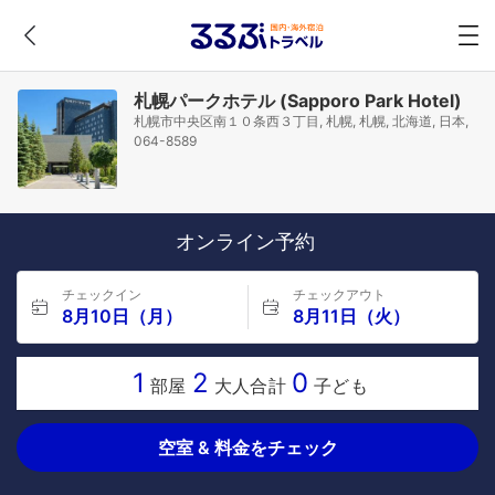
札幌パークホテル (Sapporo Park Hotel)
札幌市中央区南１０条西３丁目, 札幌, 札幌, 北海道, 日本,
064-8589
オンライン予約
チェックイン
チェックアウト
8月10日（月）
8月11日（火）
1
2
0
部屋
大人合計
子ども
空室 & 料金をチェック