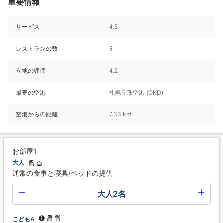
重要情報
サービス
4.5
レストランの数
5
立地の評価
4.2
最寄の空港
札幌丘珠空港 (OKD)
空港からの距離
7.33 km
お部屋1
大人
通常の食事と寝具/ベッドの提供
大人2名
こどもA