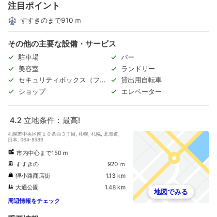
注目ポイント
すすきのまで910 m
その他の主要な設備・サービス
駐車場
バー
美容室
ランドリー
セキュリティボックス（フロ
貸出用自転車
ント）
ショップ
エレベーター
4.2
立地条件：最高!
札幌市中央区南１０条西３丁目, 札幌, 札幌, 北海道,
日本, 064-8589
市内中心まで150 m
すすきの
920 ｍ
狸小路商店街
1.13 km
大通公園
1.48 km
地図でみる
周辺情報をチェック