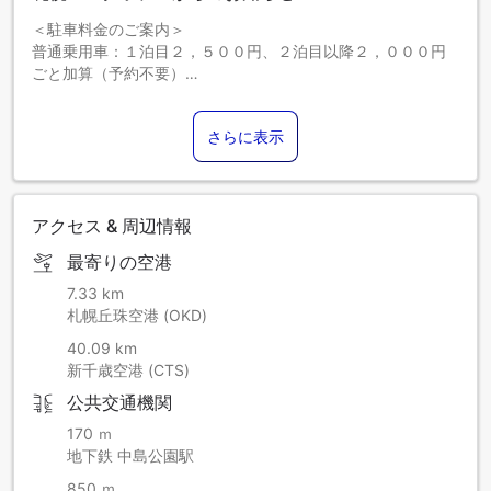
＜駐車料金のご案内＞
普通乗用車：１泊目２，５００円、２泊目以降２，０００円
ごと加算（予約不要）
大型車・特殊車両・キャンピングカー（８ナンバー）は別途
有料。
さらに表示
・２０２６年４月１日のご滞在より、北海道・札幌市の条例
により１人１泊当たり宿泊税を別途頂戴いたします。
宿泊税税率＝～１９，９９９円：３００円 ２０，０００円
アクセス & 周辺情報
～４９，９９９円：４００円 ５０，０００円～：１，００
０円
最寄りの空港
※宿泊税の収受はご予約申込日に関わらず、２０２６年４月１
日以降のご滞在すべてが対象となります。
7.33 km
札幌丘珠空港 (OKD)
40.09 km
新千歳空港 (CTS)
公共交通機関
170 ｍ
地下鉄 中島公園駅
850 ｍ