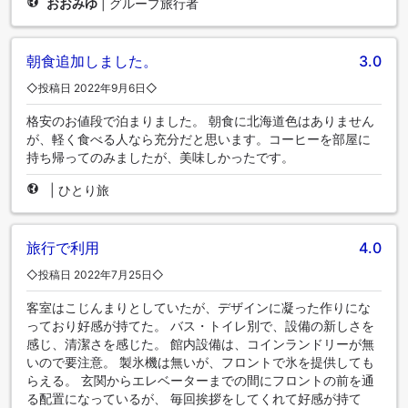
おおみゆ
|
グループ旅行者
朝食追加しました。
3.0
◇投稿日 2022年9月6日◇
格安のお値段で泊まりました。 朝食に北海道色はありません
が、軽く食べる人なら充分だと思います。コーヒーを部屋に
持ち帰ってのみましたが、美味しかったです。
|
ひとり旅
旅行で利用
4.0
◇投稿日 2022年7月25日◇
客室はこじんまりとしていたが、デザインに凝った作りにな
っており好感が持てた。 バス・トイレ別で、設備の新しさを
感じ、清潔さを感じた。 館内設備は、コインランドリーが無
いので要注意。 製氷機は無いが、フロントで氷を提供しても
らえる。 玄関からエレベーターまでの間にフロントの前を通
る配置になっているが、 毎回挨拶をしてくれて好感が持て