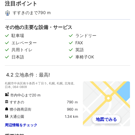
注目ポイント
すすきのまで790 m
その他の主要な設備・サービス
駐車場
ランドリー
エレベーター
FAX
共用トイレ
英語
日本語
車椅子OK
4.2
立地条件：最高!
札幌市中央区南９条西４丁目５, 札幌, 札幌, 北海道,
日本, 064-0809
市内中心まで20 m
すすきの
790 ｍ
狸小路商店街
960 ｍ
大通公園
1.34 km
地図でみる
周辺情報をチェック