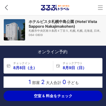
ホテルビスタ札幌中島公園 (Hotel Vista
Sapporo Nakajimakohen)
札幌市中央区南９条西４丁目５, 札幌, 札幌, 北海道, 日本,
064-0809
オンライン予約
チェックイン
チェックアウト
8月8日（土）
8月9日（日）
1
2
0
部屋
大人合計
子ども
空室 & 料金をチェック