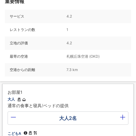
重要情報
サービス
4.2
レストランの数
1
立地の評価
4.2
最寄の空港
札幌丘珠空港 (OKD)
空港からの距離
7.3 km
お部屋1
大人
通常の食事と寝具/ベッドの提供
大人2名
こどもA