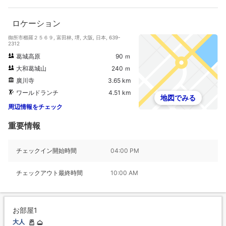
ロケーション
御所市櫛羅２５６９, 富田林, 堺, 大阪, 日本, 639-
2312
葛城高原
90 ｍ
大和葛城山
240 ｍ
廣川寺
3.65 km
ワールドランチ
4.51 km
地図でみる
周辺情報をチェック
重要情報
チェックイン開始時間
04:00 PM
チェックアウト最終時間
10:00 AM
お部屋1
大人