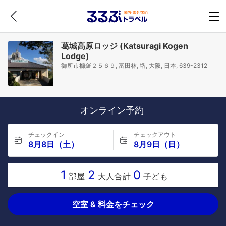
葛城高原ロッジ (Katsuragi Kogen
Lodge)
御所市櫛羅２５６９, 富田林, 堺, 大阪, 日本, 639-2312
オンライン予約
チェックイン
チェックアウト
8月8日（土）
8月9日（日）
1
2
0
部屋
大人合計
子ども
空室 & 料金をチェック