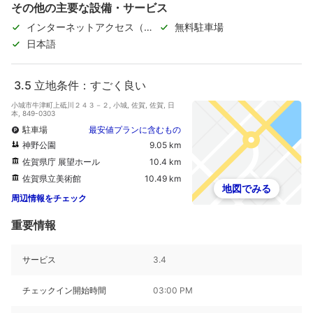
その他の主要な設備・サービス
インターネットアクセス（無
無料駐車場
料）
日本語
3.5
立地条件：すごく良い
小城市牛津町上砥川２４３－２, 小城, 佐賀, 佐賀, 日
本, 849-0303
駐車場
最安値プランに含むもの
神野公園
9.05 km
佐賀県庁 展望ホール
10.4 km
佐賀県立美術館
10.49 km
地図でみる
周辺情報をチェック
重要情報
サービス
3.4
チェックイン開始時間
03:00 PM