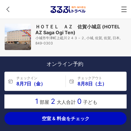
ＨＯＴＥＬ ＡＺ 佐賀小城店 (HOTEL
AZ Saga Ogi Ten)
小城市牛津町上砥川２４３－２, 小城, 佐賀, 佐賀, 日本,
849-0303
オンライン予約
チェックイン
チェックアウト
8月7日（金）
8月8日（土）
1
2
0
部屋
大人合計
子ども
空室 & 料金をチェック