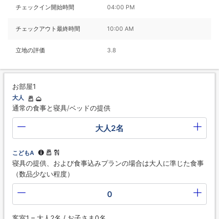
チェックイン開始時間
04:00 PM
チェックアウト最終時間
10:00 AM
立地の評価
3.8
お部屋1
大人
通常の食事と寝具/ベッドの提供
大人2名
こどもA
寝具の提供、および食事込みプランの場合は大人に準じた食事
（数品少ない程度）
0
客室1 – 大人2名 / お子さま0名