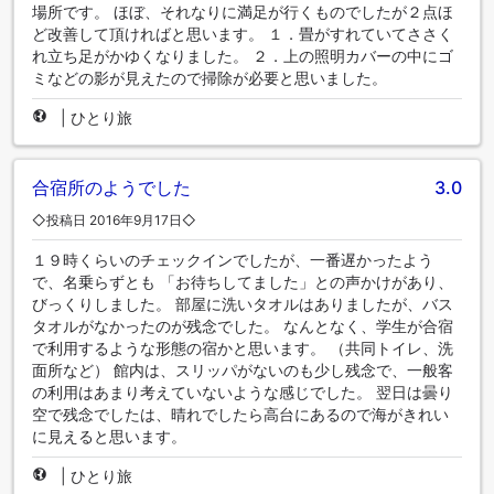
場所です。 ほぼ、それなりに満足が行くものでしたが２点ほ
ど改善して頂ければと思います。 １．畳がすれていてささく
れ立ち足がかゆくなりました。 ２．上の照明カバーの中にゴ
ミなどの影が見えたので掃除が必要と思いました。
|
ひとり旅
合宿所のようでした
3.0
◇投稿日 2016年9月17日◇
１９時くらいのチェックインでしたが、一番遅かったよう
で、名乗らずとも 「お待ちしてました」との声かけがあり、
びっくりしました。 部屋に洗いタオルはありましたが、バス
タオルがなかったのが残念でした。 なんとなく、学生が合宿
で利用するような形態の宿かと思います。 （共同トイレ、洗
面所など） 館内は、スリッパがないのも少し残念で、一般客
の利用はあまり考えていないような感じでした。 翌日は曇り
空で残念でしたは、晴れでしたら高台にあるので海がきれい
に見えると思います。
|
ひとり旅