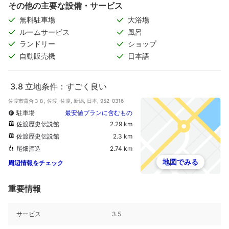
その他の主要な設備・サービス
無料駐車場
大浴場
ルームサービス
風呂
ランドリー
ショップ
自動販売機
日本語
3.8
立地条件：すごく良い
佐渡市背合３８, 佐渡, 佐渡, 新潟, 日本, 952-0316
駐車場
最安値プランに含むもの
佐渡歴史伝説館
2.29 km
佐渡歴史伝説館
2.3 km
尾畑酒造
2.74 km
地図でみる
周辺情報をチェック
重要情報
サービス
3.5