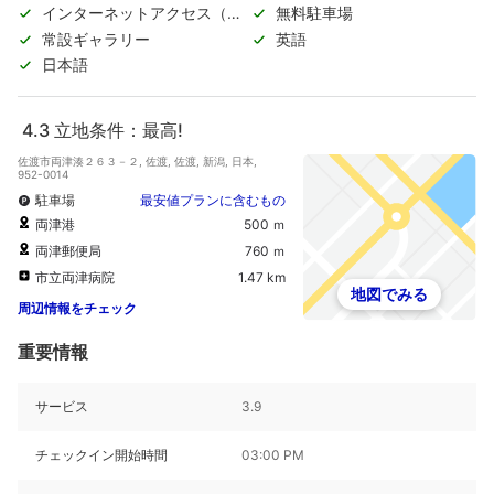
インターネットアクセス（無
無料駐車場
料）
常設ギャラリー
英語
日本語
4.3
立地条件：最高!
佐渡市両津湊２６３－２, 佐渡, 佐渡, 新潟, 日本,
952-0014
駐車場
最安値プランに含むもの
両津港
500 ｍ
両津郵便局
760 ｍ
市立両津病院
1.47 km
地図でみる
周辺情報をチェック
重要情報
サービス
3.9
チェックイン開始時間
03:00 PM