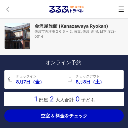
金沢屋旅館 (Kanazawaya Ryokan)
佐渡市両津湊２６３－２, 佐渡, 佐渡, 新潟, 日本, 952-
0014
オンライン予約
チェックイン
チェックアウト
8月7日（金）
8月8日（土）
1
2
0
部屋
大人合計
子ども
空室 & 料金をチェック