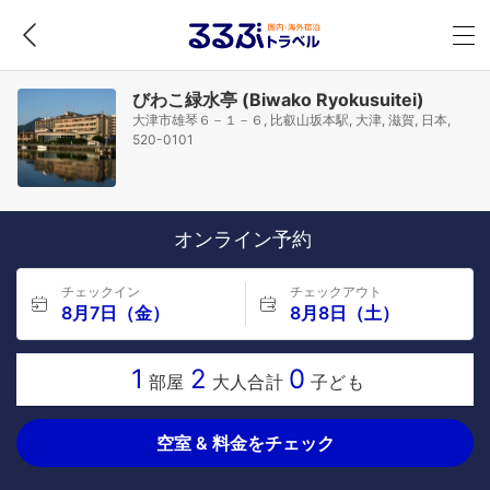
びわこ緑水亭 (Biwako Ryokusuitei)
大津市雄琴６－１－６, 比叡山坂本駅, 大津, 滋賀, 日本,
520-0101
オンライン予約
チェックイン
チェックアウト
8月7日（金）
8月8日（土）
1
2
0
部屋
大人合計
子ども
空室 & 料金をチェック