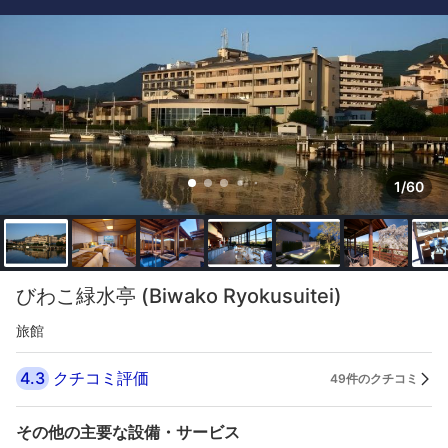
1/60
びわこ緑水亭 (Biwako Ryokusuitei)
旅館
4.3
クチコミ評価
49件のクチコミ
その他の主要な設備・サービス