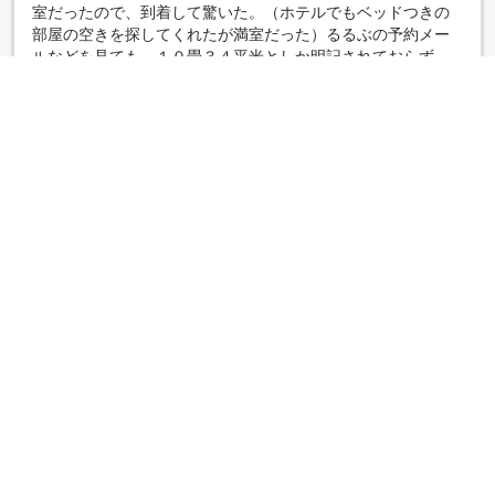
室だったので、到着して驚いた。（ホテルでもベッドつきの
部屋の空きを探してくれたが満室だった）るるぶの予約メー
ルなどを見ても、１０畳３４平米としか明記されておらず、
写真にツインベッドが出てくる。こちらの確認不足だったの
かもしれないが、るるぶサイトでもっとはっきり、部屋のタ
イプを明記し、部屋の写真に注意して頂きたい。
|
グループ旅行者
本当に満足
5.0
◇投稿日 2019年10月15日◇
夕飯の質量は、今までの経験上でもないくらい満足。朝食も
干物を自分で焼く形でたのしく、白米がすすむすすむ。大浴
場も清潔で、適温。湯上りサロンも新しく、また無料のドリ
ンク等豊富。館内の謎解きゲームも大人でも少し手こずって
楽しかった。次回は、親も連れて来たいと思った。ただ、部
屋に置いてあるお風呂に持って行くビニールポチ袋に、前の
人のゴミが入っていた。あとソファーの下にたまたま忘れも
のがないか除いたらホコリがあった。この二つがマイナス。
でもあとは満足したので、そういう所まで出来れば、言う事