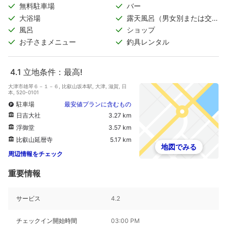
無料駐車場
バー
大浴場
露天風呂（男女別または交代
制）
風呂
ショップ
お子さまメニュー
釣具レンタル
4.1
立地条件：最高!
大津市雄琴６－１－６, 比叡山坂本駅, 大津, 滋賀, 日
本, 520-0101
駐車場
最安値プランに含むもの
日吉大社
3.27 km
浮御堂
3.57 km
比叡山延暦寺
5.17 km
地図でみる
周辺情報をチェック
重要情報
サービス
4.2
チェックイン開始時間
03:00 PM