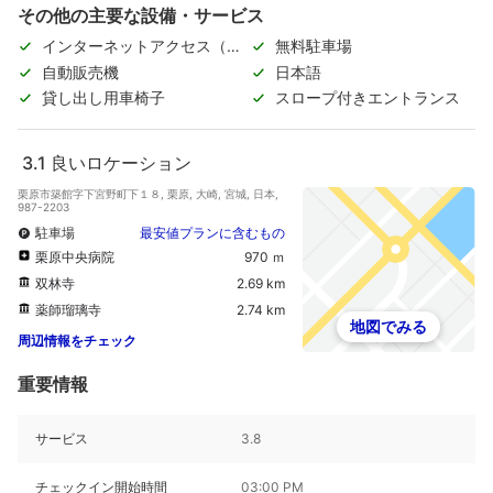
その他の主要な設備・サービス
インターネットアクセス（無
無料駐車場
料）
自動販売機
日本語
貸し出し用車椅子
スロープ付きエントランス
3.1
良いロケーション
栗原市築館字下宮野町下１８, 栗原, 大崎, 宮城, 日本,
987-2203
駐車場
最安値プランに含むもの
栗原中央病院
970 ｍ
双林寺
2.69 km
薬師瑠璃寺
2.74 km
地図でみる
周辺情報をチェック
重要情報
サービス
3.8
チェックイン開始時間
03:00 PM