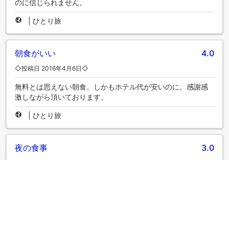
のに信じられません。
|
ひとり旅
朝食がいい
4.0
◇投稿日 2016年4月6日◇
無料とは思えない朝食。しかもホテル代が安いのに。感謝感
激しながら頂いております。
|
ひとり旅
夜の食事
3.0
◇投稿日 2016年2月12日◇
ホテル周辺に食堂がなく、車で出かけることにした。 食事に
ビール一杯が楽しみだったのに、残念。 しかし、朝は一人一
人にご飯、みそ汁を提供してくれて、感謝。
|
ひとり旅