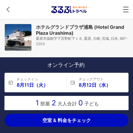
ホテルグランドプラザ浦島 (Hotel Grand
Plaza Urashima)
栗原市築館字下宮野町下１８, 栗原, 大崎, 宮城, 日本, 987-
2203
オンライン予約
チェックイン
チェックアウト
8月11日（火）
8月12日（水）
1
2
0
部屋
大人合計
子ども
空室 & 料金をチェック