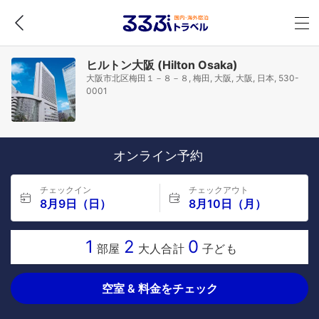
ヒルトン大阪 (Hilton Osaka)
大阪市北区梅田１－８－８, 梅田, 大阪, 大阪, 日本, 530-
0001
オンライン予約
チェックイン
チェックアウト
8月9日（日）
8月10日（月）
1
2
0
部屋
大人合計
子ども
空室 & 料金をチェック