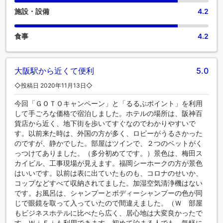
施設・設備
4.2
食事
4.2
大阪駅から近くて便利
5.0
◇投稿日 2020年11月13日◇
今回「ＧＯＴＯキャンペーン」と「るるぶポイント」を利用
して手ごろな価格で宿泊しました。ホテルの場所は、阪神百
貨店から近く、地下街を歩いてすぐなのでわかりやすいで
す。以前来た時は、外国の方が多く、ロビーがうるさかった
のですが、静かでした。部屋はツインで、２つのベットがく
っつけてありました。（多分初めてです。）景色は、梅田ス
カイビル、工事現場が見えます。福岡シーホークの方が景色
はいいです。以前は表に出ていたものも、コロナのせいか、
コップなどすべて収納されてました。加湿空気清浄機はない
です。お風呂は、シャンプーとボディーシャンプーの色が同
じで眼鏡を取って入っていたので間違えました。（Ｗ 部屋
もビジネスホテルに比べたら広く、居心地は大変良かったで
す。ＷｉＦｉも利用できます。初めて泊まる人でも、気軽に