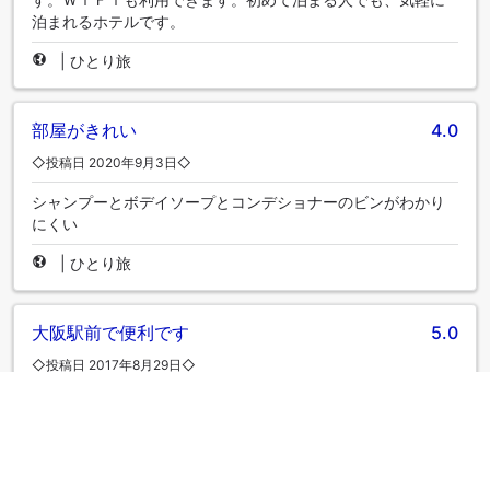
泊まれるホテルです。
|
ひとり旅
部屋がきれい
4.0
◇投稿日 2020年9月3日◇
シャンプーとボデイソープとコンデショナーのビンがわかり
にくい
|
ひとり旅
大阪駅前で便利です
5.0
◇投稿日 2017年8月29日◇
すべてに洗練された一流ホテル。 お盆休みの期間中なのに
記念の宿泊だと伝えると、すぐにラウンジが使える部屋にグ
レードアップしてくれ感激しました。 ディナー、朝食とも
大変おいしく満足です。また、何かの記念日に宿泊したいで