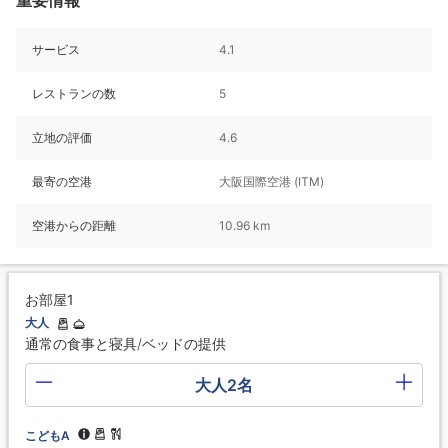
サービス
4.1
レストランの数
5
立地の評価
4.6
最寄の空港
大阪国際空港 (ITM)
空港からの距離
10.96 km
お部屋1
大人
通常の食事と寝具/ベッドの提供
大人2名
こどもA