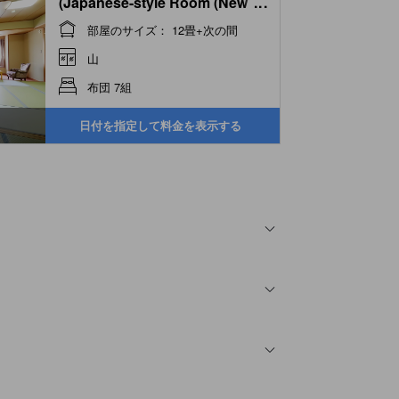
(Japanese-style Room (New
...
Building))
部屋のサイズ： 12畳+次の間
山
布団 7組
日付を指定して料金を表示する