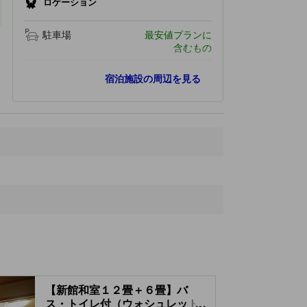
ロケーション
駐車場
最安値プランに
含むもの
最寄りスポット
宿泊施設の周辺を見る
高瀬渓谷
2.6 km
大町ダム
3.0 km
ゆーぷる木崎湖
3.3 km
ガタケハッピースノーパーク
3.6 km
Inao Station
4.1 km
【新館和室１２畳＋６畳】バ
ス・トイレ付（ウォシュレット
...