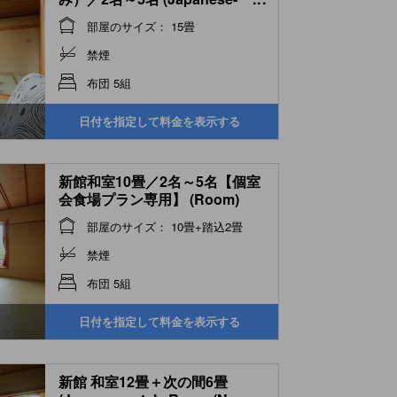
style Room with Hiroen Space
部屋のサイズ： 15畳
(New Building))
禁煙
布団 5組
日付を指定して料金を表示する
新館和室10畳／2名～5名【個室
会食場プラン専用】 (Room)
部屋のサイズ： 10畳+踏込2畳
禁煙
布団 5組
日付を指定して料金を表示する
新館 和室12畳＋次の間6畳