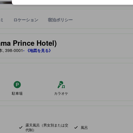
ミ
ロケーション
宿泊ポリシー
宿泊施設に備わっていると予測される快適さや客室のレベルを示すもの
Prince Hotel)
398-0001
- 《地図を見る》
駐車場
カラオケ
露天風呂（男女別または交
風呂
代制）