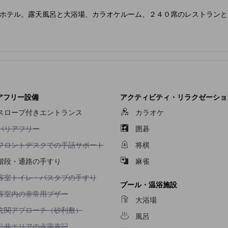
ホテル。露天風呂と大浴場、カラオケルーム、２４０席のレストランと
アフリー設備
アクティビティ・リラクゼーショ
スロープ付きエントランス
カラオケ
バリアフリー不可
バリアフリー
囲碁
フロントデスクでの手話サポート不可
フロントデスクでの手話サポート
将棋
階段・通路の手すり
麻雀
客室トイレ・バスタブの手すり不可
客室トイレ・バスタブの手すり
プール・温浴施設
客室内の非常用ブザー不可
客室内の非常用ブザー
大浴場
玄関アプローチ（砂利敷）不可
玄関アプローチ（砂利敷）
風呂
公共エリアの点字表記不可
公共エリアの点字表記