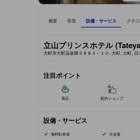
概要
客室
設備・サービス
クチコ
星評価は、提携サイトから受け取った情報であり、
tooltip
立山プリンスホテル (Tateyama 
大町市大町温泉郷２８８４－１０, 大町, 大町, 日本, 
注目ポイント
風呂
館内ショップ
設備・サービス
無料駐車場
大浴場