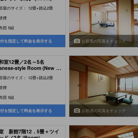
部屋のサイズ： 12畳+踏込2畳
禁煙
布団 5組
お部屋の写真をチェック
付を指定して料金を表示する
和室12畳／2名～5名
anese-style Room (New
...
ding))
部屋のサイズ： 12畳+踏込2畳
禁煙
布団 5組
お部屋の写真をチェック
付を指定して料金を表示する
室 新館7階12．5畳＋ツイ
ド／2名 (Room)