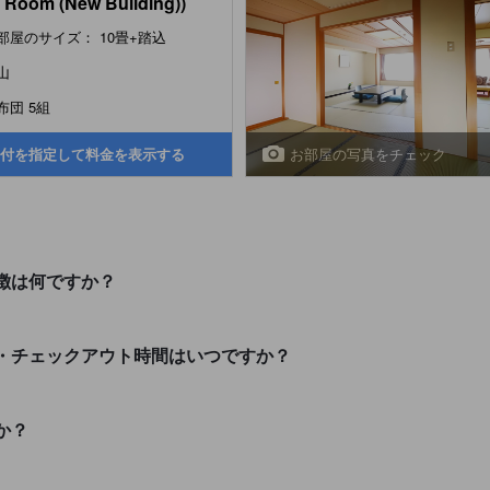
e Room (New Building))
部屋のサイズ： 10畳+踏込
山
布団 5組
お部屋の写真をチェック
付を指定して料金を表示する
徴は何ですか？
・チェックアウト時間はいつですか？
か？