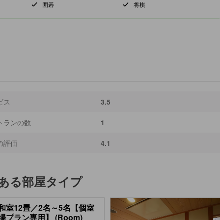
囲碁
将棋
ビス
3.5
トランの数
1
の評価
4.1
ある部屋タイプ
和室12畳／2名～5名【個室
場プラン専用】 (Room)