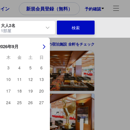
め、これから宿泊選びをされるユーザーにとっても参考となる信頼でき
ンイン
新規会員登録（無料）
予約確認
大人2名
検索
1部屋
ーを使用して、チェックイン日とチェックアウト日を移動します。エン
大町の宿泊施設 全軒をチェック
2026年9月
木
金
土
日
3
4
5
6
10
11
12
13
17
18
19
20
24
25
26
27