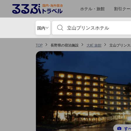
るるぶトラベルに掲載されているクチコミは実際に予約をし、宿泊を終
tooltip
詳細を見る
お部屋の快適さ・クオリティスコア 5点満点中4.2点 大町における高スコア
ロケーションスコア 5点満点中4.1点 大町における高スコア
施設・設備スコア 5点満点中3.7点 大町における高スコア
サービススコア 5点満点中3.5点 大町における高スコア
風呂スコア 5点満点中3.5点 大町における高スコア
食事 スコア 5点満点中3.5点 大町における高スコア
移動先はクチコミページ 1
移動先はクチコミページ 1
ホテル・旅館
割引クー
宿泊施設名やキーワードを入力し、矢印キー
国内
TOP
長野県の宿泊施設
大町 旅館
立山プリンス
す