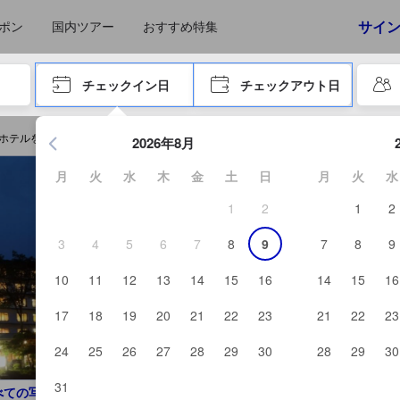
えたゲストから提供されています。実際の経験に基づいた内容であるた
サイ
ポン
国内ツアー
おすすめ特集
やタブキーで進み、エンターキーを押して内容を確定して、検索します。
チェックイン日
チェックアウト日
エンターキーを押して日付選択画面の操作を開始します。方向キ
ホテルを予約する
2026年8月
月
火
水
木
金
土
日
月
火
水
1
2
1
2
3
4
5
6
7
8
9
7
8
9
10
11
12
13
14
15
16
14
15
16
17
18
19
20
21
22
23
21
22
23
24
25
26
27
28
29
30
28
29
30
31
べての写真を見る