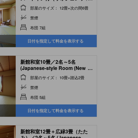
付） (Room)
部屋のサイズ： 12畳+次の間6畳
禁煙
布団 7組
日付を指定して料金を表示する
新館和室10畳／2名～5名
(Japanese-style Room (New
...
Building))
部屋のサイズ： 10畳+踏込2畳
禁煙
布団 5組
日付を指定して料金を表示する
新館和室12畳＋広緑3畳（たた
み）／2名～5名 (Japanese-
...