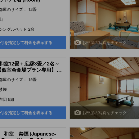
部屋のサイズ： 12畳
山
シングルベッド 2台
お部屋の写真をチェック
付を指定して料金を表示する
和室12畳＋広縁3畳／2名～
【個室会食場プラン専用】
...
om)
部屋のサイズ： 15畳
禁煙
布団 5組
お部屋の写真をチェック
付を指定して料金を表示する
和室 禁煙 (Japanese-