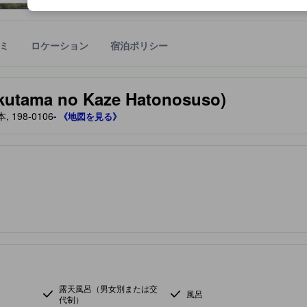
ミ
ロケーション
宿泊ポリシー
宿泊施設に備わっていると予測される快適さや客室のレベルを示すもの
a no Kaze Hatonosuso)
198-0106
- 《地図を見る》
露天風呂（男女別または交
風呂
代制）