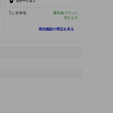
ロケーション
駐車場
最安値プランに
含むもの
最寄りスポット
宿泊施設の周辺を見る
鳩ノ巣渓谷石畳遊歩道
60 ｍ
鳩ノ巣渓谷吊り橋
110 ｍ
鳩ノ巣渓谷
110 ｍ
白丸調整池ダム
370 ｍ
松の木尾根(大多摩ウォーキングトレイル)
850 ｍ