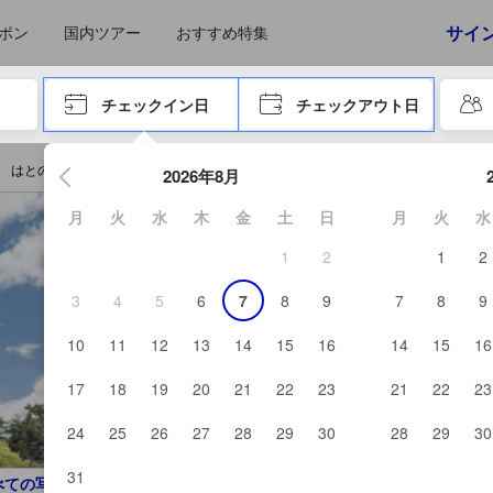
えたゲストから提供されています。実際の経験に基づいた内容であるた
サイ
ポン
国内ツアー
おすすめ特集
やタブキーで進み、エンターキーを押して内容を確定して、検索します。
チェックイン日
チェックアウト日
エンターキーを押して日付選択画面の操作を開始します。方向キ
 はとのす荘を予約する
2026年8月
月
火
水
木
金
土
日
月
火
水
1
2
1
2
3
4
5
6
7
8
9
7
8
9
10
11
12
13
14
15
16
14
15
16
17
18
19
20
21
22
23
21
22
23
24
25
26
27
28
29
30
28
29
30
31
べての写真を見る