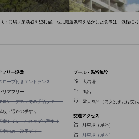
眼下に鳩ノ巣渓谷を望む宿。地元厳選素材を活かした食事は、気軽にお
アフリー設備
プール・温浴施設
スロープ付きエントランス不可
スロープ付きエントランス
大浴場
バリアフリー
風呂
フロントデスクでの手話サポート不可
フロントデスクでの手話サポート
露天風呂（男女別または交代
階段・通路の手すり
交通アクセス
客室トイレ・バスタブの手すり不可
客室トイレ・バスタブの手すり
駐車場（屋外）
客室内の非常用ブザー不可
客室内の非常用ブザー
駐車場（屋内）不可
駐車場（屋内）