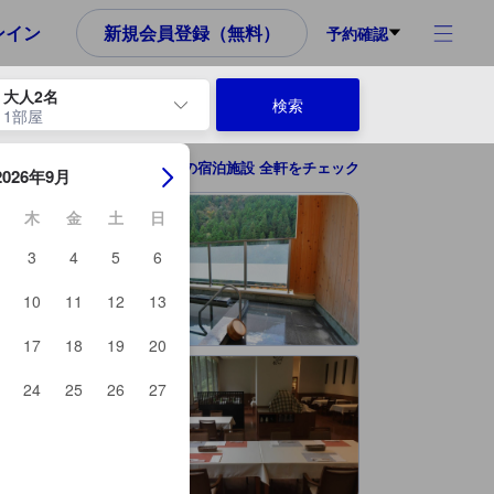
め、これから宿泊選びをされるユーザーにとっても参考となる信頼でき
ンイン
新規会員登録（無料）
予約確認
大人2名
検索
1部屋
ーを使用して、チェックイン日とチェックアウト日を移動します。エン
奥多摩の宿泊施設 全軒をチェック
2026年9月
木
金
土
日
3
4
5
6
10
11
12
13
17
18
19
20
24
25
26
27