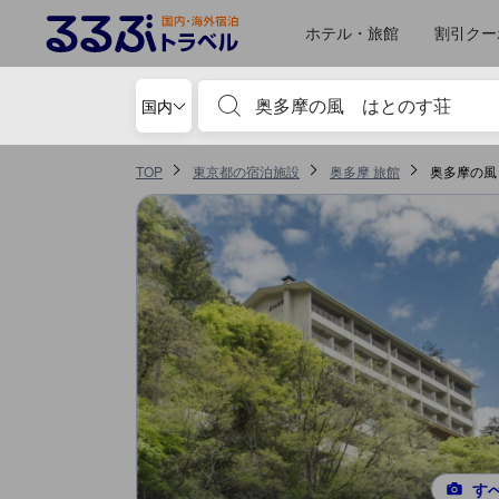
るるぶトラベルに掲載されているクチコミは実際に予約をし、宿泊を終
tooltip
詳細を見る
お部屋の快適さ・クオリティスコア 5点満点中4.6点 奥多摩における高スコア
サービススコア 5点満点中4.6点 奥多摩における高スコア
施設・設備スコア 5点満点中4.3点 奥多摩における高スコア
ロケーションスコア 5点満点中4.2点 奥多摩における高スコア
食事 スコア 5点満点中4.2点 奥多摩における高スコア
風呂スコア 5点満点中3.8点 奥多摩における高スコア
移動先はクチコミページ 1
移動先はクチコミページ 1
ホテル・旅館
割引クー
宿泊施設名やキーワードを入力し、矢印キー
国内
TOP
東京都の宿泊施設
奥多摩 旅館
奥多摩の風
す