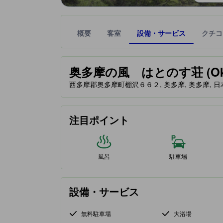
概要
客室
設備・サービス
クチコ
星評価は、提携サイトから受け取った情報であり、
tooltip
奥多摩の風 はとのす荘 (Okutam
西多摩郡奥多摩町棚沢６６２, 奥多摩, 奥多摩, 日本, 
注目ポイント
風呂
駐車場
設備・サービス
無料駐車場
大浴場