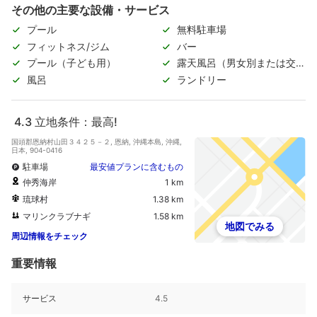
その他の主要な設備・サービス
プール
無料駐車場
フィットネス/ジム
バー
プール（子ども用）
露天風呂（男女別または交代
制）
風呂
ランドリー
4.3
立地条件：最高!
国頭郡恩納村山田３４２５－２, 恩納, 沖縄本島, 沖縄,
日本, 904-0416
駐車場
最安値プランに含むもの
仲秀海岸
1 km
琉球村
1.38 km
マリンクラブナギ
1.58 km
地図でみる
周辺情報をチェック
重要情報
サービス
4.5