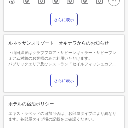
さらに表示
ルネッサンスリゾート オキナワからのお知らせ
・山田温泉はクラブフロア・サビーレギュラー・サビープレ
ミアム対象のお客様のみご利用いただけます。
パブリックエリア及びレストラン「セイルフィッシュカフ
ェ」・「フォーシーズン」・「コーラルシービュー」・「ア
ンビルハウス」・「彩」・「海風」・「ロイズ」も全面禁煙
さらに表示
となります。
３～５歳までの幼児のお客様につきましては、宿泊料金を現
地でお支払いいただきます。
ご予約の際には、０～５歳までのお子様の人数、年齢を施設
ホテルの宿泊ポリシー
へお知らせください。 連泊時はエコ清掃を実施中です。詳細
はホテルへお問合せください。
エキストラベッドの追加可否は、お部屋タイプにより異なり
ます。各部屋タイプ欄の記載をご確認ください。