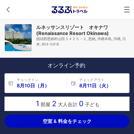
ルネッサンスリゾート オキナワ
(Renaissance Resort Okinawa)
国頭郡恩納村山田３４２５－２, 恩納, 沖縄本島, 沖縄, 日
本, 904-0416
オンライン予約
チェックイン
チェックアウト
8月10日（月）
8月11日（火）
1
2
0
部屋
大人合計
子ども
空室 & 料金をチェック