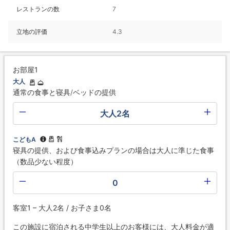
レストランの数
7
立地の評価
4.3
お部屋1
大人
通常の食事と寝具/ベッドの提供
大人2名
こどもA
寝具の提供、および食事込みプランの場合は大人に準じた食事
（数品少ない程度）
0
客室1 – 大人2名 / お子さま0名
この施設に宿泊される中学生以上のお客様には、大人料金が適