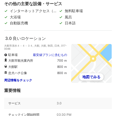
その他の主要な設備・サービス
インターネットアクセス（無
無料駐車場
料）
大浴場
風呂
自動販売機
日本語
3.0
良いロケーション
大館市清水４－４－３４, 大館, 大館, 秋田, 日本, 017-
0046
駐車場
最安値プランに含むもの
大館市観光案内所
700 ｍ
大館駅
800 ｍ
忠犬ハチ公像
800 ｍ
地図でみる
周辺情報をチェック
重要情報
サービス
3.0
チェックイン開始時間
03:30 PM