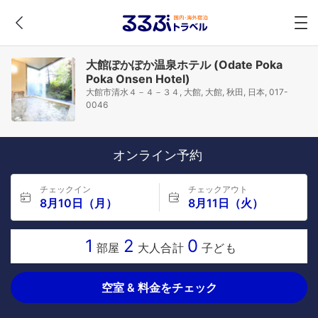
大館ぽかぽか温泉ホテル (Odate Poka
Poka Onsen Hotel)
大館市清水４－４－３４, 大館, 大館, 秋田, 日本, 017-
0046
オンライン予約
チェックイン
チェックアウト
8月10日（月）
8月11日（火）
1
2
0
部屋
大人合計
子ども
空室 & 料金をチェック