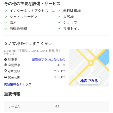
その他の主要な設備・サービス
インターネットアクセス（無
無料駐車場
料）
シャトルサービス
大浴場
風呂
ショップ
自動販売機
共用トイレ
3.7
立地条件：すごく良い
にかほ市前川字菱潟１, にかほ, にかほ, 秋田, 日本,
018-0321
駐車場
最安値プランに含むもの
金浦温泉
40 ｍ
小野浦駅
2.85 km
勢至公園
3.38 km
地図でみる
周辺情報をチェック
重要情報
サービス
4.1