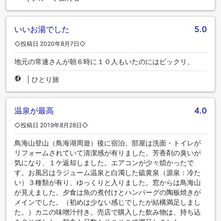
いいお湯でした
5.0
◇投稿日 2020年8月7日◇
地元の常連さんが朝６時に１０人もいたのにはビックリ、
|
ひとり旅
温泉が最高
4.0
◇投稿日 2019年8月28日◇
鳥海山登山（鳥海湖周遊）後に宿泊。部屋は洗面・トイレが
リフォームされていて清潔感が有りました。芳香剤の臭いが
気になり、１ケ返却しました。エアコンが少々煩かったで
す。お風呂はラジューム温泉と白濁した硫黄泉（源泉：冷た
い）３種類が有り、ゆっくりと入りました。窓からは鳥海山
が見えました。夕食は魚の煮付けとハンバーグの陶板焼きが
メインでした。（初めは少ない感じでしたが結構満足しまし
た。）カニの味噌汁付き。売店で購入した飲み物は、持ち込