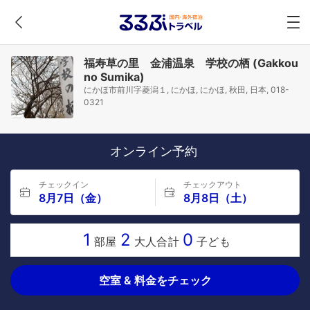
福寿草の里 金浦温泉 学校の栖 (Gakkou
no Sumika)
にかほ市前川字菱潟１, にかほ, にかほ, 秋田, 日本, 018-
0321
オンライン予約
チェックイン
チェックアウト
8月7日（金）
8月8日（土）
1
2
0
部屋
大人合計
子ども
空室 & 料金をチェック