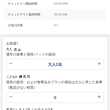
チェックイン開始時間
03:00 PM
チェックアウト最終時間
10:30 AM
立地の評価
4.1
お部屋1
大人
通常の食事と寝具/ベッドの提供
大人2名
こどもA
寝具の提供、および食事込みプランの場合は大人に準じた食事
（数品少ない程度）
0
客室1 – 大人2名 / お子さま0名