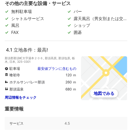
その他の主要な設備・サービス
無料駐車場
バー
シャトルサービス
露天風呂（男女別または交代
制）
風呂
ショップ
FAX
囲碁
4.1
立地条件：最高!
那須郡那須町大字湯本２０６, 那須高原, 那須塩原, 栃
木, 日本, 325-0301
駐車場
最安値プランに含むもの
喰初寺
120 ｍ
ホテルサンバレー那須
260 ｍ
那須温泉
680 ｍ
地図でみる
周辺情報をチェック
重要情報
サービス
4.5