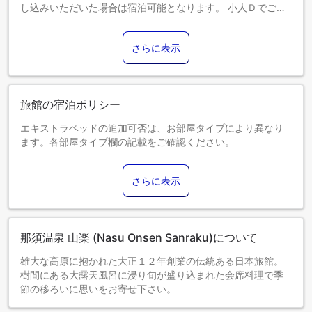
し込みいただいた場合は宿泊可能となります。 小人Ｄでご予
約の３歳～未就学児は幼児施設使用料として５，０００円が
現地にてかかります。
さらに表示
旅館の宿泊ポリシー
エキストラベッドの追加可否は、お部屋タイプにより異なり
ます。各部屋タイプ欄の記載をご確認ください。
さらに表示
那須温泉 山楽 (Nasu Onsen Sanraku)について
雄大な高原に抱かれた大正１２年創業の伝統ある日本旅館。
樹間にある大露天風呂に浸り旬が盛り込まれた会席料理で季
節の移ろいに思いをお寄せ下さい。