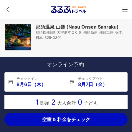
那須温泉 山楽 (Nasu Onsen Sanraku)
那須郡那須町大字湯本２０６, 那須高原, 那須塩原, 栃木,
日本, 325-0301
オンライン予約
チェックイン
チェックアウト
8月6日（木）
8月7日（金）
1
2
0
部屋
大人合計
子ども
空室 & 料金をチェック