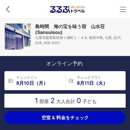
島時間 海の宝を味う宿 山水荘
(Sansuisou)
七尾市能登島祖母ケ浦町１－４８, 能登半島, 七尾, 石川,
日本, 926-0201
オンライン予約
チェックイン
チェックアウト
8月10日（月）
8月11日（火）
1
2
0
部屋
大人合計
子ども
空室 & 料金をチェック