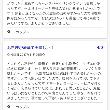
足でした。薦めてもらったスパークリングワインも美味しか
ったです。何よりオーナーと奥様の笑顔が素晴らしかったで
す！ 到着が遅くなったのと翌朝の出発が早かったので滞在時
間が短かったですが、ぜひ次はゆっくり滞在して海にも出て
みたいですね。ありがとうございました。
|
カップル
お料理が豪華で美味しい！
4.0
◇投稿日 2017年11月26日◇
とにかくお料理が、豪華で、舟盛りのお刺身や、サザエの壷
焼きに感動しました！ 蟹入り具沢山の茶碗蒸し、もづくも美
味しかったです お部屋は最初に選ばせて頂き楽しかったの
ですが、とても寒い日でしたので、暖房を入れておいて下さ
るとありがたかったです デザートとコーヒーサービスが付く
予定が、忘れられていたのは、あれっと思いましたが、お腹
いっぱいになりましたので申出ませんでした 傘を二本忘れて
来ましたので、宿で使って下さい ありがとうございました！
|
カップル