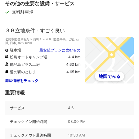
その他の主要な設備・サービス
無料駐車場
3.9
立地条件：すごく良い
七尾市能登島祖母ケ浦町１－４８, 能登半島, 七尾, 石
川, 日本, 926-0201
駐車場
最安値プランに含むもの
松島オートキャンプ場
4.4 km
能登島ガラス工房
4.63 km
道の駅のとじま
4.65 km
地図でみる
周辺情報をチェック
重要情報
サービス
4.6
チェックイン開始時間
03:00 PM
チェックアウト最終時間
10:30 AM