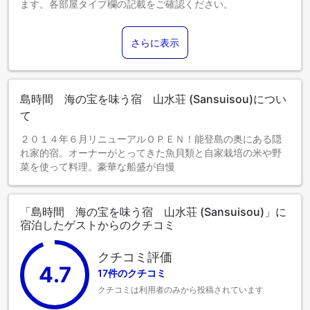
ます。各部屋タイプ欄の記載をご確認ください。
さらに表示
島時間 海の宝を味う宿 山水荘 (Sansuisou)につい
て
２０１４年６月リニューアルＯＰＥＮ！能登島の奥にある隠
れ家的宿。オーナーがとってきた魚貝類と自家栽培の米や野
菜を使って料理。豪華な船盛が自慢
「島時間 海の宝を味う宿 山水荘 (Sansuisou)」に
宿泊したゲストからのクチコミ
クチコミ評価
4.7
17件のクチコミ
クチコミは利用者のみから投稿されています