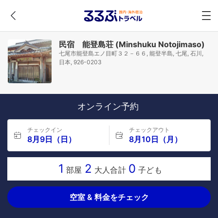
民宿 能登島荘 (Minshuku Notojimaso)
七尾市能登島エノ目町３２－６６, 能登半島, 七尾, 石川,
日本, 926-0203
オンライン予約
チェックイン
チェックアウト
8月9日（日）
8月10日（月）
1
2
0
部屋
大人合計
子ども
空室 & 料金をチェック