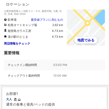
ロケーション
七尾市能登島エノ目町３２－６６, 能登半島, 七尾, 石
川, 日本, 926-0203
駐車場
最安値プランに含むもの
松島オートキャンプ場
2.62 km
能登島ガラス工房
4.73 km
道の駅のとじま
4.73 km
地図でみる
周辺情報をチェック
重要情報
チェックイン開始時間
03:00 PM
チェックアウト最終時間
10:00 AM
お部屋1
大人
通常の食事と寝具/ベッドの提供