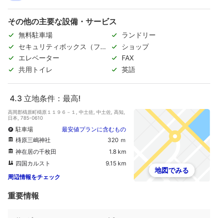
その他の主要な設備・サービス
無料駐車場
ランドリー
セキュリティボックス（フロ
ショップ
ント）
エレベーター
FAX
共用トイレ
英語
4.3
立地条件：最高!
高岡郡檮原町檮原１１９６－１, 中土佐, 中土佐, 高知,
日本, 785-0610
駐車場
最安値プランに含むもの
梼原三嶋神社
320 ｍ
神在居の千枚田
1.8 km
四国カルスト
9.15 km
地図でみる
周辺情報をチェック
重要情報