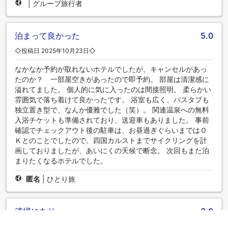
|
グループ旅行者
泊まって良かった
5.0
◇投稿日 2025年10月23日◇
なかなか予約が取れないホテルでしたが、キャンセルがあっ
たのか？ 一部屋空きがあったので即予約。 部屋は清潔感に
溢れてました。 個人的に気に入ったのは間接照明。 柔らかい
雰囲気で落ち着けて良かったです。 浴室も広く、バスタブも
独立置き型で、なんか優雅でした（笑）。 関連温泉への無料
入浴チケットも準備されており、送迎車もありました。 事前
確認でチェックアウト後の駐車は、お昼過ぎぐらいまではＯ
Ｋとのことでしたので、四国カルストまでサイクリングを計
画しておりましたが、あいにくの天候で断念。 次回もまた泊
まりたくなるホテルでした。
匿名
|
ひとり旅
清掃にあり
3.0
◇投稿日 2021年10月24日◇