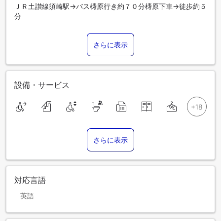
ＪＲ土讃線須崎駅→バス梼原行き約７０分梼原下車→徒歩約５
分
さらに表示
設備・サービス
さらに表示
対応言語
英語