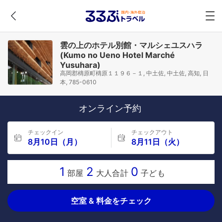
雲の上のホテル別館・マルシェユスハラ
(Kumo no Ueno Hotel Marché
Yusuhara)
高岡郡檮原町檮原１１９６－１, 中土佐, 中土佐, 高知, 日
本, 785-0610
オンライン予約
チェックイン
チェックアウト
8月10日（月）
8月11日（火）
1
2
0
部屋
大人合計
子ども
空室 & 料金をチェック