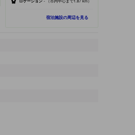
ロケーション
-
（市内中心まで1.87 km）
人気スポット
宿泊施設の周辺を見る
大須商店街
1.5 km
名古屋市科学館
2.2 km
熱田神宮
2.3 km
栄
2.4 km
中部電力 MIRAI TOWER
3.1 km
最寄りスポット
イオン金山店
50 ｍ
名古屋市公館
140 ｍ
アスナル金山
170 ｍ
日本徳州東行シビックセンター
200 ｍ
地下鉄 金山駅
220 ｍ