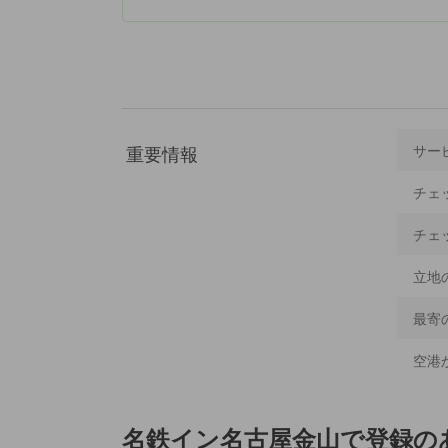
重要情報
サー
チェ
チェ
立地
最寄
空港
名鉄イン名古屋金山
で登録の