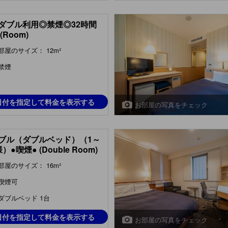
ダブル利用◎禁煙◎32時間
(Room)
部屋のサイズ： 12m²
禁煙
日付を指定して料金を表示する
お部屋の写真をチェック
ブル（ダブルベッド）（1～
）●喫煙● (Double Room)
部屋のサイズ： 16m²
喫煙可
ダブルベッド 1台
日付を指定して料金を表示する
お部屋の写真をチェック