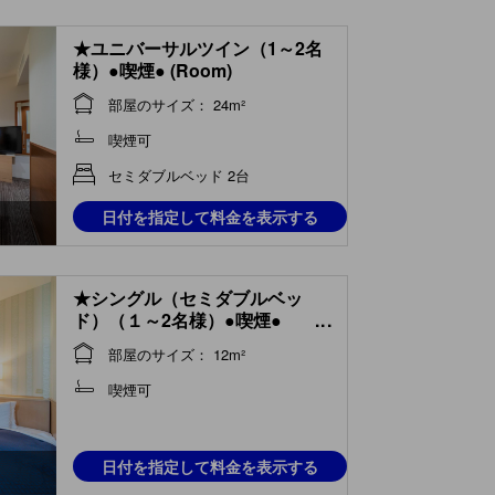
★ユニバーサルツイン（1～2名
様）●喫煙● (Room)
部屋のサイズ： 24m²
喫煙可
セミダブルベッド 2台
日付を指定して料金を表示する
★シングル（セミダブルベッ
ド）（１～2名様）●喫煙●
...
(Single Room (Semi-double
部屋のサイズ： 12m²
Bed))
喫煙可
日付を指定して料金を表示する