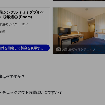
階シングル（セミダブルベ
）◎禁煙◎ (Room)
部屋のサイズ： 12m²
禁煙
日付を指定して料金を表示する
お部屋の写真をチェック
徴は何ですか？
・チェックアウト時間はいつですか？