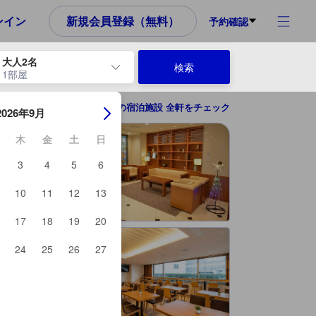
め、これから宿泊選びをされるユーザーにとっても参考となる信頼でき
ンイン
新規会員登録（無料）
予約確認
大人2名
検索
1部屋
ーを使用して、チェックイン日とチェックアウト日を移動します。エン
名古屋の宿泊施設 全軒をチェック
2026年9月
木
金
土
日
3
4
5
6
10
11
12
13
17
18
19
20
24
25
26
27