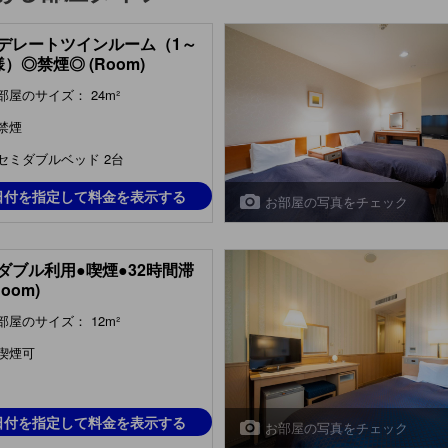
デレートツインルーム（1～
様）◎禁煙◎ (Room)
部屋のサイズ： 24m²
禁煙
セミダブルベッド 2台
日付を指定して料金を表示する
お部屋の写真をチェック
ダブル利用●喫煙●32時間滞
Room)
部屋のサイズ： 12m²
喫煙可
日付を指定して料金を表示する
お部屋の写真をチェック