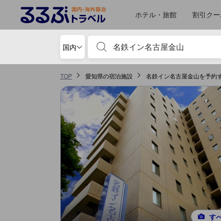
るるぶトラベルに掲載されているクチコミは実際に予約をし、宿泊を終
tooltip
詳細を見る
ロケーションスコア 5点満点中4.1点 名古屋における高スコア
お部屋の快適さ・クオリティスコア 5点満点中3.6点 名古屋における高スコア
サービススコア 5点満点中3.6点 名古屋における高スコア
施設・設備スコア 5点満点中3.5点 名古屋における高スコア
食事 スコア 5点満点中3.3点 名古屋における高スコア
風呂スコア 5点満点中3.2点 名古屋における高スコア
ホテル・旅館
割引クー
宿泊施設名やキーワードを入力し、矢印キー
国内
TOP
愛知県の宿泊施設
名鉄イン名古屋金山を予約
す