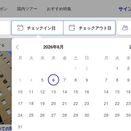
えたゲストから提供されています。実際の経験に基づいた内容であるた
サイ
ポン
国内ツアー
おすすめ特集
やタブキーで進み、エンターキーを押して内容を確定して、検索します。
チェックイン日
チェックアウト日
エンターキーを押して日付選択画面の操作を開始します。方向キ
する
2026年8月
月
火
水
木
金
土
日
月
火
水
1
2
1
2
3
4
5
6
7
8
9
7
8
9
10
11
12
13
14
15
16
14
15
16
17
18
19
20
21
22
23
21
22
23
24
25
26
27
28
29
30
28
29
30
31
べての写真を見る