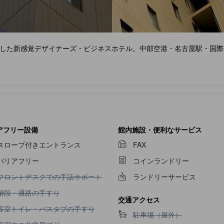
した新感覚デザイナーズ・ビジネスホテル。中部空港・名古屋駅・国際
アフリー設備
館内施設・便利なサービス
スロープ付きエントランス
FAX
バリアフリー
コインランドリー
フロントデスクでの手話サポート不可
フロントデスクでの手話サポート
ランドリーサービス
階段・通路の手すり不可
階段・通路の手すり
交通アクセス
客室トイレ・バスタブの手すり不可
客室トイレ・バスタブの手すり
駐車場（屋外）不可
駐車場（屋外）
客室内の非常用ブザー不可