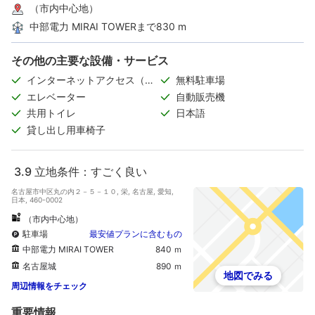
（市内中心地）
中部電力 MIRAI TOWERまで830 m
その他の主要な設備・サービス
インターネットアクセス（無
無料駐車場
料）
エレベーター
自動販売機
共用トイレ
日本語
貸し出し用車椅子
3.9
立地条件：すごく良い
名古屋市中区丸の内２－５－１０, 栄, 名古屋, 愛知,
日本, 460-0002
（市内中心地）
駐車場
最安値プランに含むもの
中部電力 MIRAI TOWER
840 ｍ
名古屋城
890 ｍ
地図でみる
周辺情報をチェック
重要情報