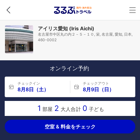
アイリス愛知 (Iris Aichi)
名古屋市中区丸の内２－５－１０, 栄, 名古屋, 愛知, 日本,
460-0002
オンライン予約
チェックイン
チェックアウト
8月8日（土）
8月9日（日）
1
2
0
部屋
大人合計
子ども
空室 & 料金をチェック