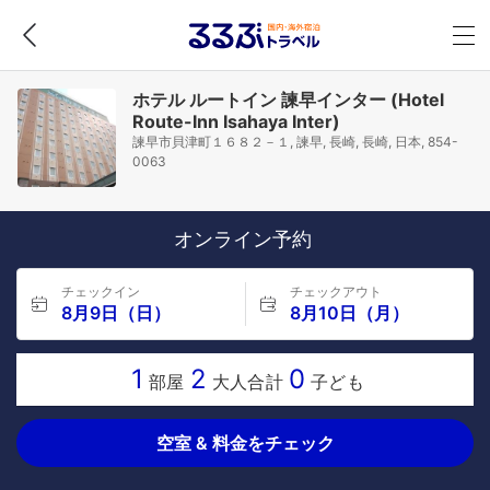
ホテル ルートイン 諫早インター (Hotel
Route-Inn Isahaya Inter)
諫早市貝津町１６８２－１, 諫早, 長崎, 長崎, 日本, 854-
0063
オンライン予約
チェックイン
チェックアウト
8月9日（日）
8月10日（月）
1
2
0
部屋
大人合計
子ども
空室 & 料金をチェック