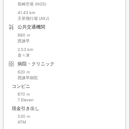
・工事作業時間中はカーテンを閉めてお過ごし下さい。
長崎空港 (NGS)
・工事期間中、窓の開閉は最小限に留めていただきますよう
41.43 km
お願い致します。
天草飛行場 (AXJ)
・カバー、足場等により眺望が損なわれる場合がございま
公共交通機関
す。
・工事に伴い、当ホテル駐車場の駐車可能台数が通常より減
880 ｍ
少致します。
西諫早
2.53 km
喜々津
病院・クリニック
620 ｍ
西諫早病院
コンビニ
870 ｍ
7 Eleven
現金引き出し
530 ｍ
ATM