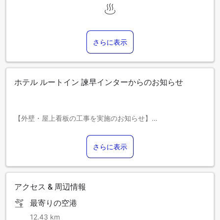
さらに表示
ホテル ルートイン 諫早インターからのお知らせ
【外壁・屋上看板の工事を実施のお知らせ】
ご利用のお客様には大変ご迷惑をおかけ致しますが、何卒ご
理解、ご協力を賜りますようお願い申し上げます。
さらに表示
■工事実施期間
２０２６年６月１５日（月）～２０２６年１２月３１日
（木） 予定
作業予定時間⇒８：３０～１７：３０
アクセス & 周辺情報
■工事による影響
最寄りの空港
・工事期間中は騒音、振動を伴う場合がございます。
・窓の外で作業員が作業をする場合がございます。
12.43 km