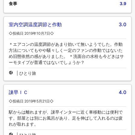
食事
3.9
室内空調温度調節と作動
3.0
◇投稿日 2019年10月7日◇
＊エアコンの温度調節があまり効いて無いようでした。作動
方法についてもやや騒々しく一定のファンの作動ではないた
め旧態依然の感がありました。 ＊洗面台の水栓も今どきはサ
ーモタイプが普通ではないでしょうか？
|
ひとり旅
諌早ＩＣ
4.0
◇投稿日 2019年5月21日◇
駅からは離れますが、諌早インターに近く車移動には便利で
す。部屋とは別にお風呂があり、足を伸ばして入れるのは疲
れが取れます。
|
ひとり旅