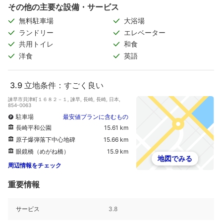
その他の主要な設備・サービス
無料駐車場
大浴場
ランドリー
エレベーター
共用トイレ
和食
洋食
英語
3.9
立地条件：すごく良い
諫早市貝津町１６８２－１, 諫早, 長崎, 長崎, 日本,
854-0063
駐車場
最安値プランに含むもの
長崎平和公園
15.61 km
原子爆弾落下中心地碑
15.66 km
眼鏡橋（めがね橋）
15.9 km
地図でみる
周辺情報をチェック
重要情報
サービス
3.8