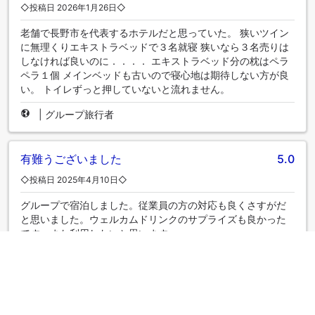
◇投稿日 2026年1月26日◇
老舗で長野市を代表するホテルだと思っていた。 狭いツイン
に無理くりエキストラベッドで３名就寝 狭いなら３名売りは
しなければ良いのに．．．． エキストラベッド分の枕はペラ
ペラ１個 メインベッドも古いので寝心地は期待しない方が良
い。 トイレずっと押していないと流れません。
|
グループ旅行者
有難うございました
5.0
◇投稿日 2025年4月10日◇
グループで宿泊しました。従業員の方の対応も良くさすがだ
と思いました。ウェルカムドリンクのサプライズも良かった
です。また利用したいと思います。
|
グループ旅行者
上質でした。
5.0