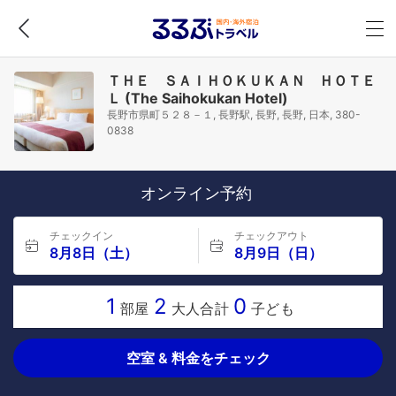
ＴＨＥ ＳＡＩＨＯＫＵＫＡＮ ＨＯＴＥ
Ｌ (The Saihokukan Hotel)
長野市県町５２８－１, 長野駅, 長野, 長野, 日本, 380-
0838
オンライン予約
チェックイン
チェックアウト
8月8日（土）
8月9日（日）
1
2
0
部屋
大人合計
子ども
空室 & 料金をチェック