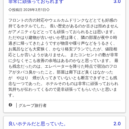
非常に頑張っておられます
3.0
◇投稿日 2026年3月1日◇
フロントの方の対応やウェルカムドリンクなどとても好感の
持てるホテルでした。 長い歴史があるのか古さは拒めません
がアメニティなどとっても頑張っておられるとは思います。
ただやはり建物が古いせいか壁は薄く、隣の部屋が夜中０時
過ぎに帰ってきたようですが物音や喋り声などをうるさく、
お風呂なども大変狭く、かなり格安プランでしたが、値段相
応としか言いようがありません。 またコンセントの数が非常
に少なくそこも改善の余地はあるのかなと思っています。 最
も残念だったのは、エレベーターを降りた時点で宿泊のフロ
アがタバコ臭かったこと。部屋は廊下ほど臭くはなかった
が やはり 煙が入ってきていないとも断言できずそこも残
念な一つであった。 ホテルそのものは非常に頑張っておられ
気持ちが伝わってくるので是非頑張ってもらいたいと思いま
す。
|
グループ旅行者
良いホテルだと思っていた。
2.0