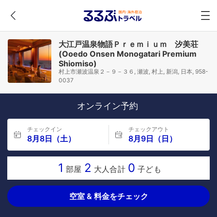
大江戸温泉物語Ｐｒｅｍｉｕｍ 汐美荘
(Ooedo Onsen Monogatari Premium
Shiomiso)
村上市瀬波温泉２－９－３６, 瀬波, 村上, 新潟, 日本, 958-
0037
オンライン予約
チェックイン
チェックアウト
8月8日（土）
8月9日（日）
1
2
0
部屋
大人合計
子ども
空室 & 料金をチェック