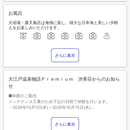
お風呂
大浴場・露天風呂は海側に面し、雄大な日本海と美しい夕映
えをお楽しみいただけます。
さらに表示
大江戸温泉物語Ｐｒｅｍｉｕｍ 汐美荘からのお知ら
せ
■休館のご案内
メンテナンス工事のため下記の日程で休館を行います。
・2026年10月1日(木)～2026年10月15日(木)
※工事進捗状況により、日程変更の可能性がございます
お客様には大変ご迷惑をおかけいたしますがご理解賜ります
さらに表示
よう、何卒よろしくお願いいたします。