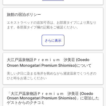
■村上駅～館間の送迎につきまして
（１）ご宿泊前日18時00分迄に要予約。ご宿泊当日は受け付
旅館の宿泊ポリシー
けておりません。
（２）送迎協力金（片道1回10円）を申し受けさせていただき
エキストラベッドの追加可否は、お部屋タイプにより異なり
ます。
ます。各部屋タイプ欄の記載をご確認ください。
詳しくは大江戸温泉物語公式ホームページでご確認くださ
い。
さらに表示
■食物アレルギー対応のお食事はご用意しておりません。
■7歳以上または身長120ｃｍ以上のお子様は、各男女別の浴
場をご利用ください。
■入れ墨・タトゥーのある方は大浴場をご利用いただけませ
大江戸温泉物語Ｐｒｅｍｉｕｍ 汐美荘 (Ooedo
ん。
Onsen Monogatari Premium Shiomiso)について
ただし、当館指定のカバーシール（有料）を貼って、入れ
墨・タトゥーが完全に覆える場合に限り、大浴場をご利用い
美しい夕日に染まる海岸を眺めながら瀬波温泉でくつろぎの
ただけます。
ひと時をお過ごしください
■未成年者のご宿泊につきまして
15歳以上18歳未満のお客様のみでのご宿泊の場合、 親権者様
に同意書のご提出をお願いしております。同意書はチェック
「大江戸温泉物語Ｐｒｅｍｉｕｍ 汐美荘 (Ooedo
イン時にフロントスタッフにお渡しください。
Onsen Monogatari Premium Shiomiso)」に宿泊した
なお、中学生以下のお客様のみのご宿泊利用はお断りしてお
ゲストからのクチコミ
ります。