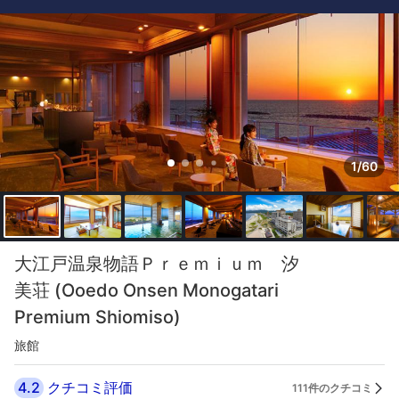
1/60
大江戸温泉物語Ｐｒｅｍｉｕｍ 汐
美荘 (Ooedo Onsen Monogatari
Premium Shiomiso)
旅館
4.2
クチコミ評価
111件のクチコミ