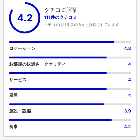
※ご宿泊者全員分が必要となります。
クチコミ評価
※中学校卒業後、同年の3月31日までは中学生扱いになりま
4.2
す。
111件のクチコミ
詳しくは大江戸温泉物語公式HPでご確認ください。
クチコミは利用者のみから投稿されています
https://faq.ooedoonsen.jp/20
ロケーション
4.3
お部屋の快適さ・クオリティ
4
サービス
4
風呂
4
施設・設備
3.9
食事
4.2