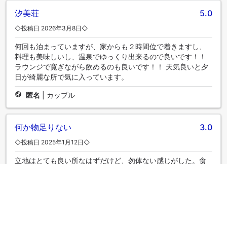
汐美荘
5.0
◇投稿日 2026年3月8日◇
何回も泊まっていますが、家からも２時間位で着きますし、
料理も美味しいし、温泉でゆっくり出来るので良いです！！
ラウンジで寛ぎながら飲めるのも良いです！！ 天気良いと夕
日が綺麗な所で気に入っています。
匿名
|
カップル
何か物足りない
3.0
◇投稿日 2025年1月12日◇
立地はとても良い所なはずだけど、勿体ない感じがした。食
事も美味しいと思う。館内の掃除も行き届いていると思う。
たぶんあまりにも簡素化し過ぎて、必要以上にスタッフがい
ないので温泉旅館に宿泊した感が湧かないのかも。気になっ
た事、子供達がわちゃわちゃいたからしょうがないけど、露
天風呂の臭いが気になりました。