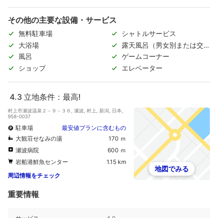
その他の主要な設備・サービス
無料駐車場
シャトルサービス
大浴場
露天風呂（男女別または交代
制）
風呂
ゲームコーナー
ショップ
エレベーター
4.3
立地条件：最高!
村上市瀬波温泉２－９－３６, 瀬波, 村上, 新潟, 日本,
958-0037
駐車場
最安値プランに含むもの
大観荘せなみの湯
170 ｍ
瀬波病院
600 ｍ
岩船港鮮魚センター
1.15 km
地図でみる
周辺情報をチェック
重要情報